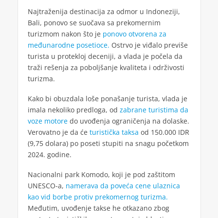
Najtraženija destinacija za odmor u Indoneziji,
Bali, ponovo se suočava sa prekomernim
turizmom nakon što je
ponovo otvorena za
međunarodne posetioce.
Ostrvo je viđalo previše
turista u protekloj deceniji, a vlada je počela da
traži rešenja za poboljšanje kvaliteta i održivosti
turizma.
Kako bi obuzdala loše ponašanje turista, vlada je
imala nekoliko predloga, od
zabrane turistima da
voze motore
do uvođenja ograničenja na dolaske.
Verovatno je da će
turistička taksa
od 150.000 IDR
(9,75 dolara) po poseti stupiti na snagu početkom
2024. godine.
Nacionalni park Komodo, koji je pod zaštitom
UNESCO-a,
namerava da poveća cene ulaznica
kao vid borbe protiv prekomernog turizma.
Međutim, uvođenje takse he otkazano zbog