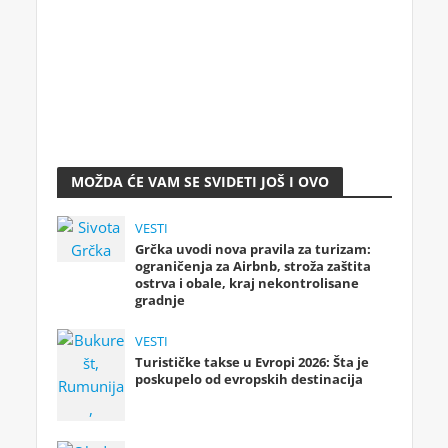
MOŽDA ĆE VAM SE SVIDETI JOŠ I OVO
VESTI
Grčka uvodi nova pravila za turizam:
ograničenja za Airbnb, stroža zaštita
ostrva i obale, kraj nekontrolisane
gradnje
VESTI
Turističke takse u Evropi 2026: Šta je
poskupelo od evropskih destinacija