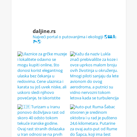
daljine.rs
Najveći portal o putovanjima i ekologiji 🌎🏰🏝️
🏞️🌎