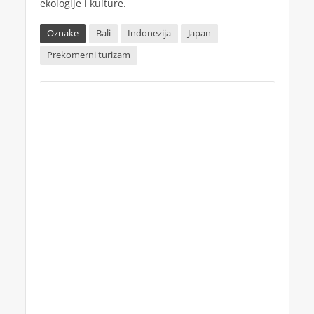
ekologije i kulture.
Oznake
Bali
Indonezija
Japan
Prekomerni turizam