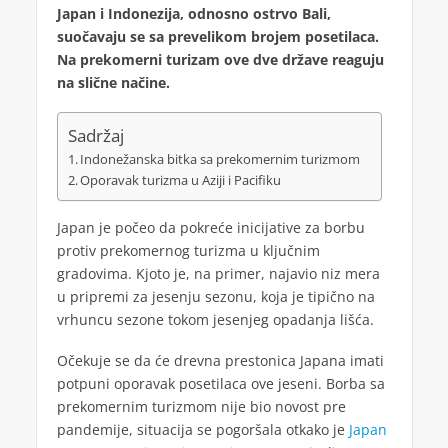
Japan i Indonezija, odnosno ostrvo Bali,
suočavaju se sa prevelikom brojem posetilaca.
Na prekomerni turizam ove dve države reaguju
na slične načine.
Sadržaj
Indonežanska bitka sa prekomernim turizmom
Oporavak turizma u Aziji i Pacifiku
Japan je počeo da pokreće inicijative za borbu
protiv prekomernog turizma u ključnim
gradovima. Kjoto je, na primer, najavio niz mera
u pripremi za jesenju sezonu, koja je tipično na
vrhuncu sezone tokom jesenjeg opadanja lišća.
Očekuje se da će drevna prestonica Japana imati
potpuni oporavak posetilaca ove jeseni. Borba sa
prekomernim turizmom nije bio novost pre
pandemije, situacija se pogoršala otkako je
Japan