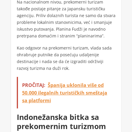
Na nacionalnom nivou, prekomerni turizam
takođe postaje pitanje za Japansku turističku
agenciju. Priliv dolaznih turista ne samo da stvara
probleme lokalnim stanovnicima, već i smanjuje
iskustvo putovanja. Planina Fudži je navodno
pretrpana domaćim i stranim “planinarima”.
Kao odgovor na prekomerni turizam, vlada sada
ohrabruje putnike da posećuju udaljenije
destinacije i nada se da će izgraditi održiviji
razvoj turizma na duži rok.
PROČITAJ:
Španija uklonila više od
50.000 ilegalnih turističkih smeštaja
sa platformi
Indonežanska bitka sa
prekomernim turizmom