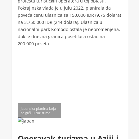
protesta turističkih operatera u toj oblasti.
Pokrajinska vlada je u julu 2022. planirala da
poveća cenu ulaznica sa 150.000 IDR (9,75 dolara)
na 3.750.000 IDR (244 dolara). Ulaznica u
nacionalni park Komodo ostala je nepromenjena,
dok je dnevna granica posetilaca ostao na
200.000 poseta.
Japanska planina koja
se guši u turistima
Oporavak turizma u Aziji i