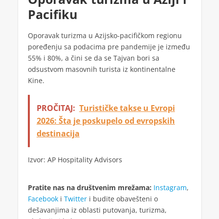
Pacifiku
Oporavak turizma u Azijsko-pacifičkom regionu
poređenju sa podacima pre pandemije je između
55% i 80%, a čini se da se Tajvan bori sa
odsustvom masovnih turista iz kontinentalne
Kine.
PROČITAJ:
Turističke takse u Evropi
2026: Šta je poskupelo od evropskih
destinacija
Izvor: AP Hospitality Advisors
Pratite nas na društvenim mrežama:
Instagram
,
Facebook
i
Twitter
i budite obavešteni o
dešavanjima iz oblasti putovanja, turizma,