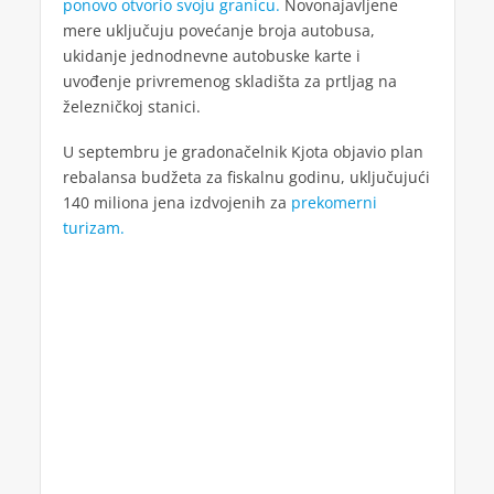
ponovo otvorio svoju granicu.
Novonajavljene
mere uključuju povećanje broja autobusa,
ukidanje jednodnevne autobuske karte i
uvođenje privremenog skladišta za prtljag na
železničkoj stanici.
U septembru je gradonačelnik Kjota objavio plan
rebalansa budžeta za fiskalnu godinu, uključujući
140 miliona jena izdvojenih za
prekomerni
turizam.