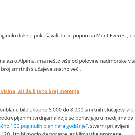
poginulo dok su pokušavali da se popnu na Mont Everest, naj
alazi u Alpima, ima nešto više od polovine nadmorske vis
broj smrtnih slučajeva znatno veći.
sina, ali da li je to kraj merenja
onblanu bilo ukupno 6.000 do 8.000 smrtnih slučajeva alpi
epotkrepljenim tvrdnjama koje se ponavljaju u medijima da
čno 100 poginulih planinara godišnje
“, stvarni prijavljeni
 i 20, što bi moglo da poraste jer klimatske promene