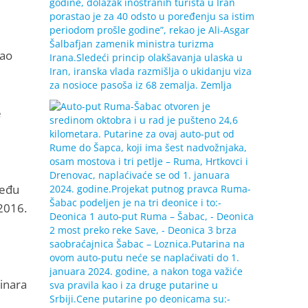
kao
e
među
 2016.
ninara