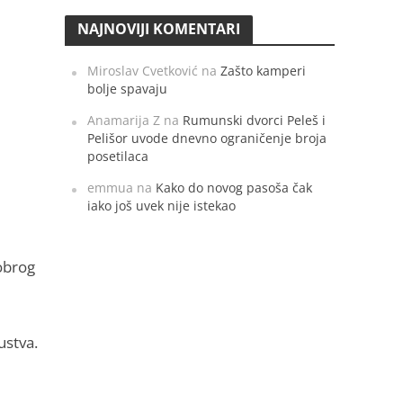
NAJNOVIJI KOMENTARI
Miroslav Cvetković
na
Zašto kamperi
bolje spavaju
Anamarija Z
na
Rumunski dvorci Peleš i
Pelišor uvode dnevno ograničenje broja
posetilaca
emmua
na
Kako do novog pasoša čak
iako još uvek nije istekao
obrog
ustva.