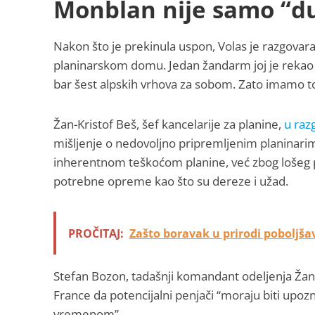
Monblan nije samo “du
Nakon što je prekinula uspon, Volas je razgovar
planinarskom domu. Jedan žandarm joj je rekao d
bar šest alpskih vrhova za sobom. Zato imamo tol
Žan-Kristof Beš, šef kancelarije za planine,
u raz
mišljenje o nedovoljno pripremljenim planinari
inherentnom teškoćom planine, već zbog lošeg 
potrebne opreme kao što su dereze i užad.
PROČITAJ:
Zašto boravak u prirodi poboljša
Stefan Bozon, tadašnji komandant odeljenja Ža
France da potencijalni penjači “moraju biti upo
vremenom”.