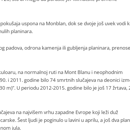
 pokušaja uspona na Monblan, dok se dvoje još uvek vodi 
ulih planinara.
bog padova, odrona kamenja ili gubljenja planinara, prenos
kuloaru, na normalnoj ruti na Mont Blanu i neophodnim
0. i 2011. godine bilo 74 smrtnih slučajeva na deonici iz
30 m)”. U periodu 2012-2015. godine bilo je još 17 žrtava,
učajeva na najvišem vrhu zapadne Evrope koji leži duž
arske. Šest ljudi je poginulo u lavini u aprilu, a još dva pla
inom jula.