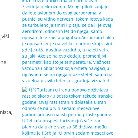
viši
ine
nista,