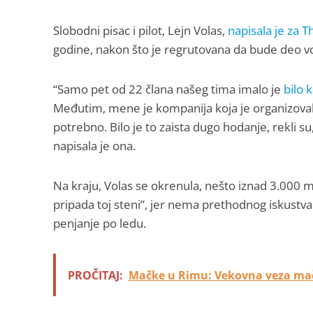
Slobodni pisac i pilot, Lejn Volas,
napisala je za T
godine, nakon što je regrutovana da bude deo v
“Samo pet od 22 člana našeg tima imalo je
bilo 
Međutim, mene je kompanija koja je organizovala
potrebno. Bilo je to zaista dugo hodanje, rekli su,
napisala je ona.
Na kraju, Volas se okrenula, nešto iznad 3.000 me
pripada toj steni”, jer nema prethodnog iskust
penjanje po ledu.
PROČITAJ:
Mačke u Rimu: Vekovna veza mač