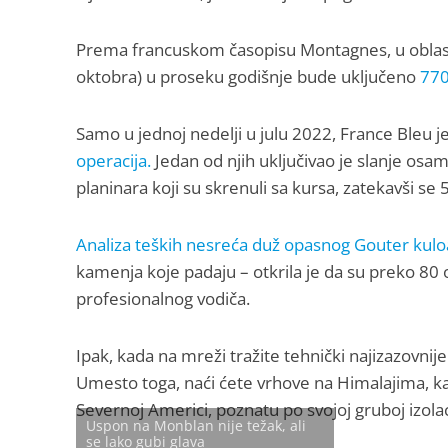
Prema francuskom časopisu Montagnes, u oblast
oktobra) u proseku godišnje bude uključeno
770
Samo u jednoj nedelji u julu 2022, France Bleu je
operacija.
Jedan od njih uključivao je slanje osam 
planinara koji su skrenuli sa kursa, zatekavši s
Analiza teških nesreća duž opasnog Gouter kulo
kamenja koje padaju – otkrila je da su preko 80 
profesionalnog vodiča.
Ipak, kada na mreži tražite tehnički najizazovnij
Umesto toga, naći ćete vrhove na Himalajima, k
Severnoj Americi, poznatu po svojoj gruboj izola
Uspon na Monblan nije težak, ali
se lako gubi glava