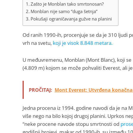
Zašto je Monblan tako smrtonosan?
Monblan nije samo “duga šetnja”
Pokušaji ograničavanja gužve na planini
Od ranih 1990-ih, procenjuje se da je 310 ljudi 
vrh na svetu,
koji je visok 8.848 metara.
U međuvremenu, Monblan (Mont Blanc), koji se n
(4.809 m) kojom se može pohvaliti Everest, ali je 
PROČITAJ:
Mont Everest: Utvrđena konačna vi
Jedna procena iz 1994. godine navodi da je na M
više nego na bilo kojoj drugoj planini. Uprkos n
“neke procene navode stopu smrtnosti od
prose
godišnji brojevi, makar od 1990-ih, su između 10