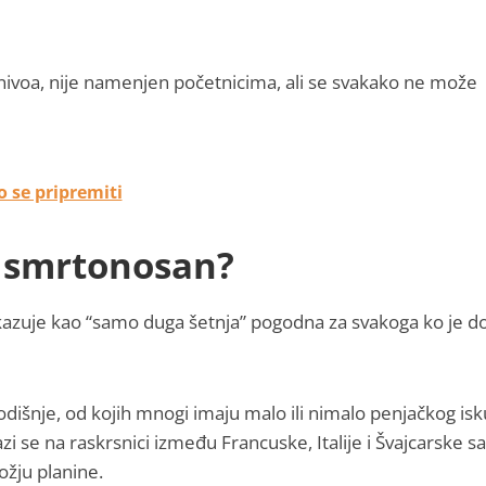
nivoa, nije namenjen početnicima, ali se svakako ne može
 se pripremiti
o smrtonosan?
ikazuje kao “samo duga šetnja” pogodna za svakoga ko je d
odišnje, od kojih mnogi imaju malo ili nimalo penjačkog isk
 se na raskrsnici između Francuske, Italije i Švajcarske sa
ožju planine.