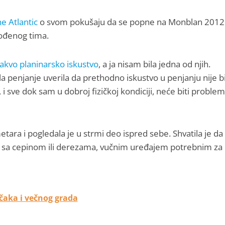
he Atlantic
o svom pokušaju da se popne na Monblan 2012
ođenog tima.
kakvo planinarsko iskustvo
, a ja nisam bila jedna od njih.
 penjanje uverila da prethodno iskustvo u penjanju nije bi
 i sve dok sam u dobroj fizičkoj kondiciji, neće biti problem
tara i pogledala je u strmi deo ispred sebe. Shvatila je da
va sa cepinom ili derezama, vučnim uređajem potrebnim za
aka i večnog grada