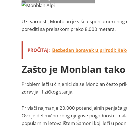
U stvarnosti, Montblan je više uspon umerenog 
porediti sa prelaskom preko 8.000 metara.
PROČITAJ:
Bezbedan boravak u prirodi: Kako
Zašto je Monblan tak
Problem leži u činjenici da se Monblan često pr
zdravlja i fizičkog stanja.
Privlači najmanje 20.000 potencijalnih penjača g
Ovo je delimično zbog njegove pogodnosti – nalazi
popularnim letovalištem Šamoni koji leži u podn