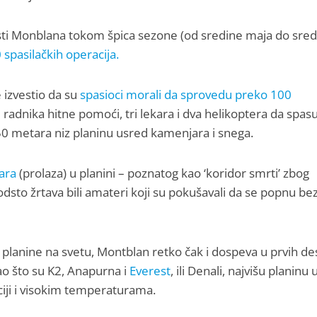
i Monblana tokom špica sezone (od sredine maja do sred
 spasilačkih operacija.
 izvestio da su
spasioci morali da sprovedu preko 100
radnika hitne pomoći, tri lekara i dva helikoptera da spasu
e 50 metara niz planinu usred kamenjara i snega.
ara
(prolaza) u planini – poznatog kao ‘koridor smrti’ zbog
odsto žrtava bili amateri koji su pokušavali da se popnu be
e planine na svetu, Montblan retko čak i dospeva u prvih de
ao što su K2, Anapurna i
Everest
, ili Denali, najvišu planinu 
ciji i visokim temperaturama.