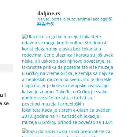
daljine.rs
Najveći portal o putovanjima i ekologiji 🌎
🏰🏝️🏞️🌎
u i
a se