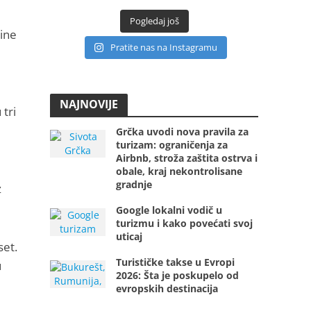
Pogledaj još
ine
Pratite nas na Instagramu
NAJNOVIJE
 tri
Grčka uvodi nova pravila za
turizam: ograničenja za
Airbnb, stroža zaštita ostrva i
obale, kraj nekontrolisane
gradnje
z
Google lokalni vodič u
turizmu i kako povećati svoj
uticaj
set.
Turističke takse u Evropi
u
2026: Šta je poskupelo od
evropskih destinacija