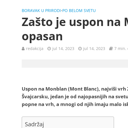
BORAVAK U PRIRODI
•
PO BELOM SVETU
Zašto je uspon na 
opasan
redakcija
jul 14, 2023
jul 14, 2023
7 min. 
Uspon na Monblan (Mont Blanc), najviši vrh Z
Švajcarsku, jedan je od najopasnijih na svet
popne na vrh, a mnogi od njih imaju malo isk
Sadržaj