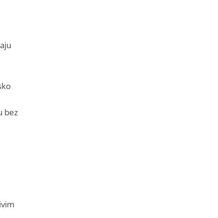
aju
sko
u bez
ivim