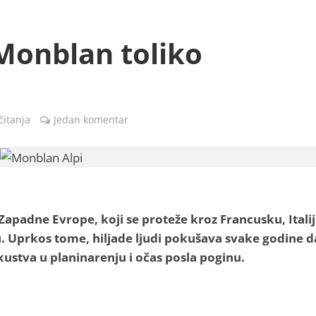
Monblan toliko
čitanja
Jedan komentar
apadne Evrope, koji se proteže kroz Francusku, Italij
u. Uprkos tome, hiljade ljudi pokušava svake godine d
ustva u planinarenju i očas posla poginu.