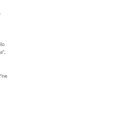
.
lo
a”,
 “ne