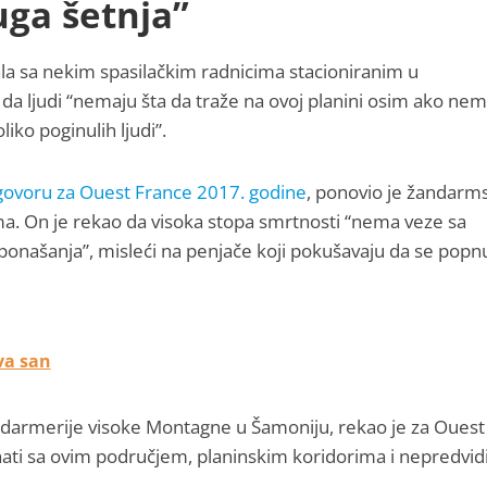
ga šetnja”
ala sa nekim spasilačkim radnicima stacioniranim u
a ljudi “nemaju šta da traže na ovoj planini osim ako nem
iko poginulih ljudi”.
govoru za Ouest France 2017. godine
, ponovio je žandarm
ma. On je rekao da visoka stopa smrtnosti “nema veze sa
ponašanja”, misleći na penjače koji pokušavaju da se popn
va san
ndarmerije visoke Montagne u Šamoniju, rekao je za Ouest
znati sa ovim područjem, planinskim koridorima i nepredvid