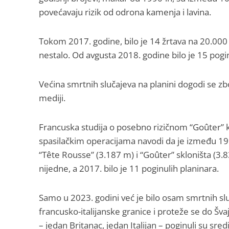
povećavaju rizik od odrona kamenja i lavina.
Tokom 2017. godine, bilo je 14 žrtava na 20.000
nestalo. Od avgusta 2018. godine bilo je 15 pogin
Većina smrtnih slučajeva na planini dogodi se z
mediji.
Francuska studija o posebno rizičnom “Goûter” 
spasilačkim operacijama navodi da je između 199
“Tête Rousse” (3.187 m) i “Goûter” skloništa (3.8
nijedne, a 2017. bilo je 11 poginulih planinara.
Samo u 2023. godini već je bilo osam smrtnih sl
francusko-italijanske granice i proteže se do Švajc
– jedan Britanac, jedan Italijan – poginuli su sred