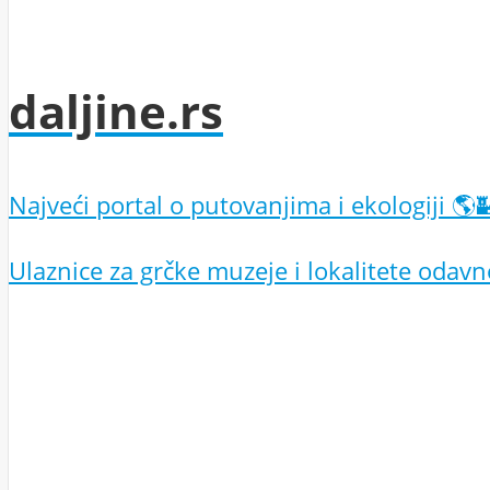
daljine.rs
Najveći portal o putovanjima i ekologiji 🌎
Ulaznice za grčke muzeje i lokalitete odav