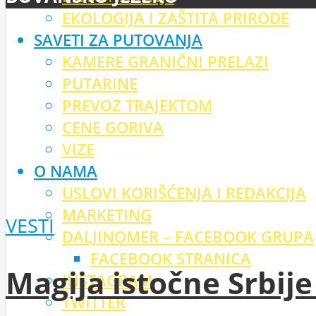
EKOLOGIJA I ZAŠTITA PRIRODE
SAVETI ZA PUTOVANJA
KAMERE GRANIČNI PRELAZI
PUTARINE
PREVOZ TRAJEKTOM
CENE GORIVA
VIZE
O NAMA
USLOVI KORIŠĆENJA I REDAKCIJA
MARKETING
VESTI
DALJINOMER – FACEBOOK GRUPA
FACEBOOK STRANICA
Magija istočne Srbij
INSTAGRAM
TWITTER