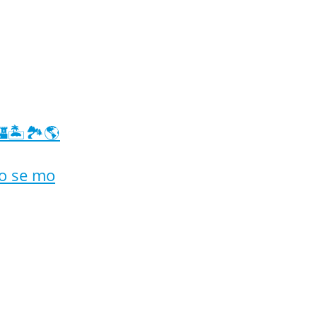
🏝️🏞️🌎
no se mo