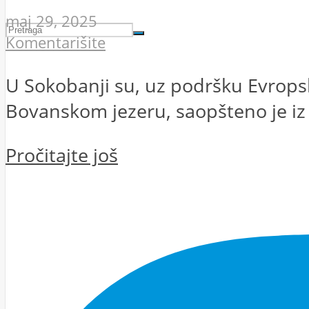
maj 29, 2025
Komentarišite
U Sokobanji su, uz podršku Evropsk
Bovanskom jezeru, saopšteno je iz 
Pročitajte još