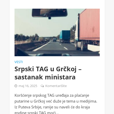
VESTI
Srpski TAG u Grčkoj –
sastanak ministara
maj 16, 2025
Komentarišite
Koršćenje srpskog TAG uređaja za plaćanje
putarine u Grčkoj već duže je tema u medijima.
Iz Puteva Srbije, ranije su naveli će do kraja
godine srpski TAG moći...