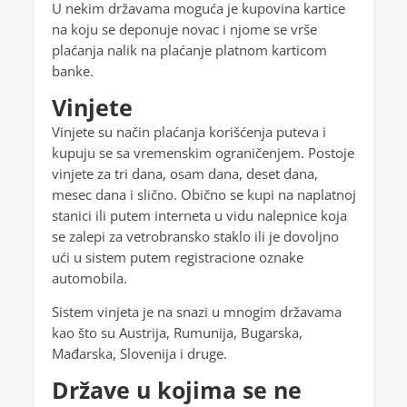
U nekim državama moguća je kupovina kartice
na koju se deponuje novac i njome se vrše
plaćanja nalik na plaćanje platnom karticom
banke.
Vinjete
Vinjete su način plaćanja korišćenja puteva i
kupuju se sa vremenskim ograničenjem. Postoje
vinjete za tri dana, osam dana, deset dana,
mesec dana i slično. Obično se kupi na naplatnoj
stanici ili putem interneta u vidu nalepnice koja
se zalepi za vetrobransko staklo ili je dovoljno
ući u sistem putem registracione oznake
automobila.
Sistem vinjeta je na snazi u mnogim državama
kao što su Austrija, Rumunija, Bugarska,
Mađarska, Slovenija i druge.
Države u kojima se ne