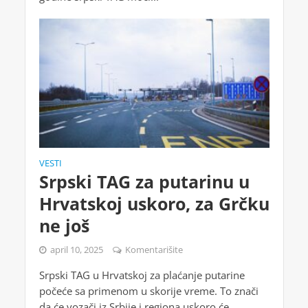
VESTI
Srpski TAG za putarinu u
Hrvatskoj uskoro, za Grčku
ne još
april 10, 2025
Komentarišite
Srpski TAG u Hrvatskoj za plaćanje putarine
počeće sa primenom u skorije vreme. To znači
da će vozači iz Srbije i regiona uskoro će