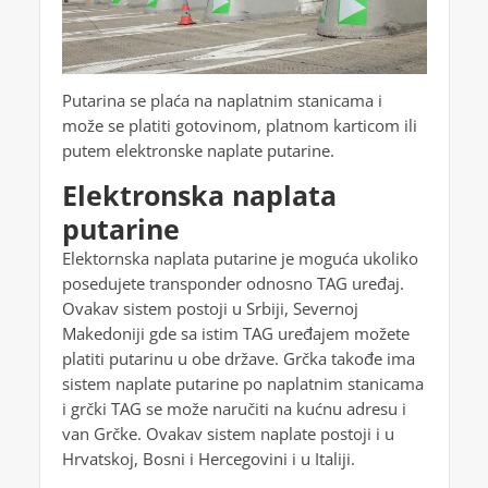
Putarina se plaća na naplatnim stanicama i
može se platiti gotovinom, platnom karticom ili
putem elektronske naplate putarine.
Elektronska naplata
putarine
Elektornska naplata putarine je moguća ukoliko
posedujete transponder odnosno TAG uređaj.
Ovakav sistem postoji u Srbiji, Severnoj
Makedoniji gde sa istim TAG uređajem možete
platiti putarinu u obe države. Grčka takođe ima
sistem naplate putarine po naplatnim stanicama
i grčki TAG se može naručiti na kućnu adresu i
van Grčke. Ovakav sistem naplate postoji i u
Hrvatskoj, Bosni i Hercegovini i u Italiji.