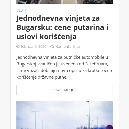
VESTI
Jednodnevna vinjeta za
Bugarsku: cene putarina i
uslovi korišćenja
februar 6, 2026
Komentarišite
Jednodnevna vinjeta za putničke automobile u
Bugarskoj zvanično je uvedena od 3. februara,
čime vozači dobijaju novu opciju za kratkoročno
korišćenje državne putne...
PROČITAJTE JOŠ