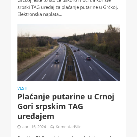
Grčkoj jeste to što će uskoro moći da koriste
srpski TAG uređaj za plaćanje putarine u Grčkoj.
Elektronska naplata...
VESTI
Plaćanje putarine u Crnoj
Gori srpskim TAG
uređajem
april 16, 2024
Komentarišite