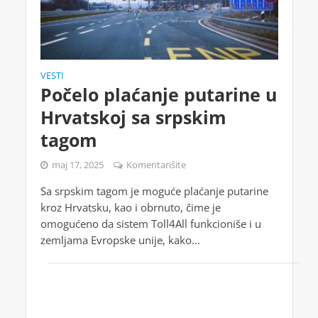
VESTI
Počelo plaćanje putarine u
Hrvatskoj sa srpskim
tagom
maj 17, 2025
Komentarišite
Sa srpskim tagom je moguće plaćanje putarine
kroz Hrvatsku, kao i obrnuto, čime je
omogućeno da sistem Toll4All funkcioniše i u
zemljama Evropske unije, kako...