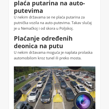
plaća putarina na auto-
putevima
U nekim državama se ne plaća putarina za
putnička vozila na auto-putevima. Takav slučaj
je u Nemačkoj i od skora u Poljskoj.
Plaćanje određenih
deonica na putu
U nekim državama moguća je naplata prolaska
automobilom kroz tunel ili preko mosta.