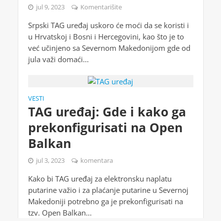
jul 9, 2023
Komentarišite
Srpski TAG uređaj uskoro će moći da se koristi i
u Hrvatskoj i Bosni i Hercegovini, kao što je to
već učinjeno sa Severnom Makedonijom gde od
jula važi domaći...
VESTI
TAG uređaj: Gde i kako ga
prekonfigurisati na Open
Balkan
jul 3, 2023
komentara
Kako bi TAG uređaj za elektronsku naplatu
putarine važio i za plaćanje putarine u Severnoj
Makedoniji potrebno ga je prekonfigurisati na
tzv. Open Balkan...