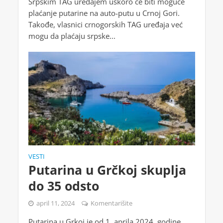
Srpskim TAG uređajem uskoro će biti moguće
plaćanje putarine na auto-putu u Crnoj Gori.
Takođe, vlasnici crnogorskih TAG uređaja već
mogu da plaćaju srpske...
VESTI
Putarina u Grčkoj skuplja
do 35 odsto
april 11, 2024
Komentarišite
Putarina u Grkoj je od 1. aprila 2024. godine