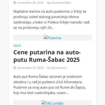
novembar 30, 2023
Komentarišite
Naplatne stanice na auto-putevima u Srbiji se
proširuju usled stalnog povećanja obima
saobraćaja, a kako iz Puteva Srbije navode, radi
se na proširenju njih 26...
VESTI
Cene putarina na auto-
putu Ruma-Šabac 2025
novembar 23, 2023
komentara
Auto-put Ruma-Šabac otvoren je sredinom
oktobra i u rad je pušteno 24,6 kilometara.
Putarine za ovaj auto-put od Rume do Šapca,
koji ima šest nadvožnjaka, osam...