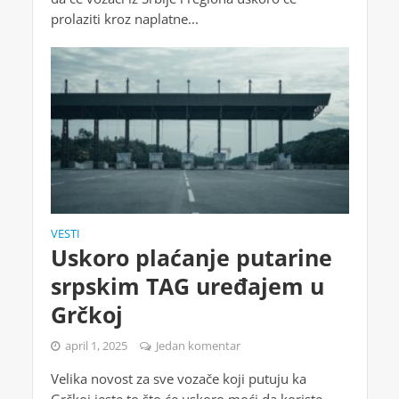
prolaziti kroz naplatne...
VESTI
Uskoro plaćanje putarine
srpskim TAG uređajem u
Grčkoj
april 1, 2025
Jedan komentar
Velika novost za sve vozače koji putuju ka