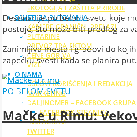
EKOLOGIJA I ZAŠTITA PRIRODE
Destinacije po belom svetu koje mo
SAVETI ZA PUTOVANJA
KAMERE GRANIČNI PRELAZI
postoje, što može biti predlog za 
PUTARINE
PREVOZ TRAJEKTOM
Zanimljiva mesta i gradovi do kojih 
CENE GORIVA
zapećku svesti kada se planira put.
VIZE
O NAMA
USLOVI KORIŠĆENJA I REDAKCIJA
PO BELOM SVETU
MARKETING
DALJINOMER – FACEBOOK GRUPA
Mačke u Rimu: Vekov
FACEBOOK STRANICA
INSTAGRAM
TWITTER