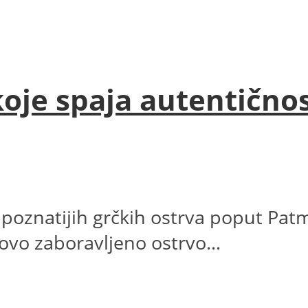
koje spaja autentičnos
znatijih grčkih ostrva poput Patmos
ovo zaboravljeno ostrvo...