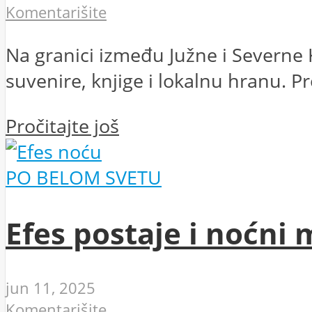
Komentarišite
Na granici između Južne i Severne 
suvenire, knjige i lokalnu hranu. P
Pročitajte još
PO BELOM SVETU
Efes postaje i noćni 
jun 11, 2025
Komentarišite