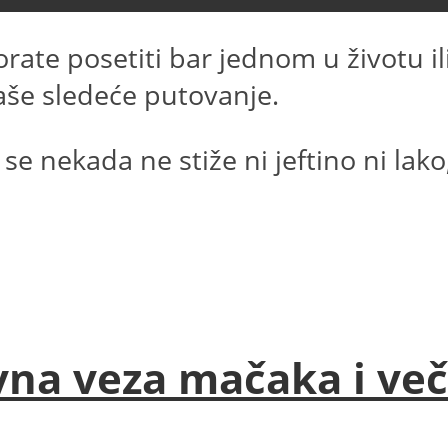
rate posetiti bar jednom u životu il
vaše sledeće putovanje.
se nekada ne stiže ni jeftino ni lak
na veza mačaka i ve