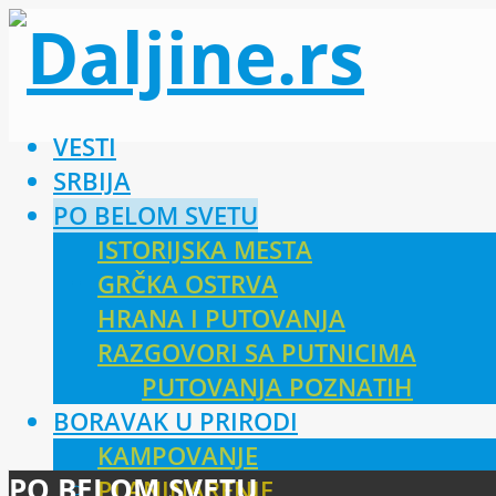
VESTI
SRBIJA
PO BELOM SVETU
ISTORIJSKA MESTA
GRČKA OSTRVA
HRANA I PUTOVANJA
RAZGOVORI SA PUTNICIMA
PUTOVANJA POZNATIH
BORAVAK U PRIRODI
KAMPOVANJE
PO BELOM SVETU
PLANINARENJE