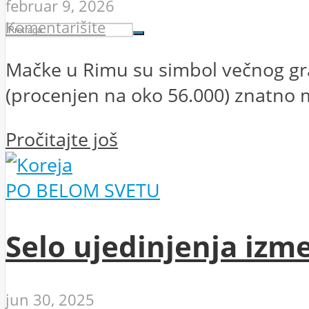
februar 9, 2026
Komentarišite
Mačke u Rimu su simbol večnog grad
(procenjen na oko 56.000) znatno ma
Pročitajte još
PO BELOM SVETU
Selo ujedinjenja izm
jun 30, 2025