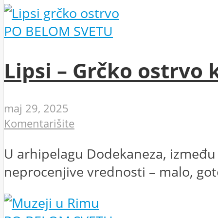
PO BELOM SVETU
Lipsi – Grčko ostrvo 
maj 29, 2025
Komentarišite
U arhipelagu Dodekaneza, između po
neprocenjive vrednosti – malo, got