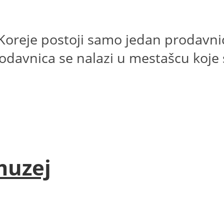
Koreje postoji samo jedan prodavnic
rodavnica se nalazi u mestašcu koje s
muzej