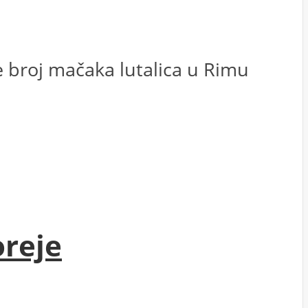
e broj mačaka lutalica u Rimu
oreje