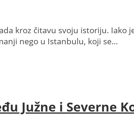
a kroz čitavu svoju istoriju. Iako j
nji nego u Istanbulu, koji se...
eđu Južne i Severne K