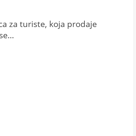
a za turiste, koja prodaje
e...