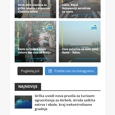
Pogledaj još
Pratite nas na Instagramu
NAJNOVIJE
Grčka uvodi nova pravila za turizam:
ograničenja za Airbnb, stroža zaštita
ostrva i obale, kraj nekontrolisane
gradnje