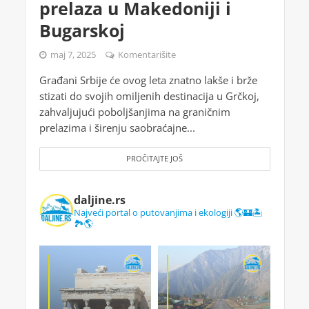
prelaza u Makedoniji i
Bugarskoj
maj 7, 2025
Komentarišite
Građani Srbije će ovog leta znatno lakše i brže
stizati do svojih omiljenih destinacija u Grčkoj,
zahvaljujući poboljšanjima na graničnim
prelazima i širenju saobraćajne...
PROČITAJTE JOŠ
daljine.rs
Najveći portal o putovanjima i ekologiji 🌎🏰🏝️
🏞️🌎