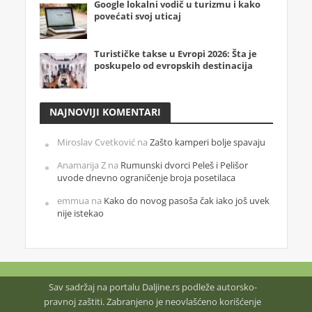
Google lokalni vodič u turizmu i kako
povećati svoj uticaj
Turističke takse u Evropi 2026: Šta je
poskupelo od evropskih destinacija
NAJNOVIJI KOMENTARI
Miroslav Cvetković
na
Zašto kamperi bolje spavaju
Anamarija Z
na
Rumunski dvorci Peleš i Pelišor
uvode dnevno ograničenje broja posetilaca
emmua
na
Kako do novog pasoša čak iako još uvek
nije istekao
Sav sadržaj na portalu Daljine.rs podleže autorsko-
pravnoj zaštiti. Zabranjeno je neovlašćeno korišćenje