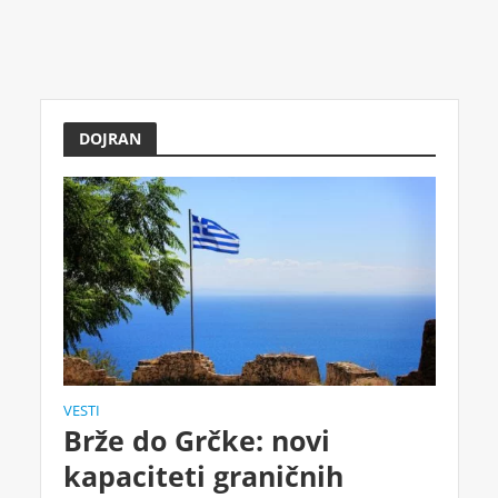
DOJRAN
VESTI
Brže do Grčke: novi
kapaciteti graničnih