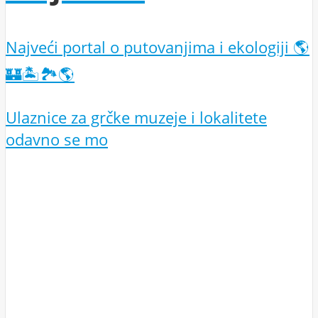
Najveći portal o putovanjima i ekologiji 🌎
🏰🏝️🏞️🌎
Ulaznice za grčke muzeje i lokalitete
odavno se mo