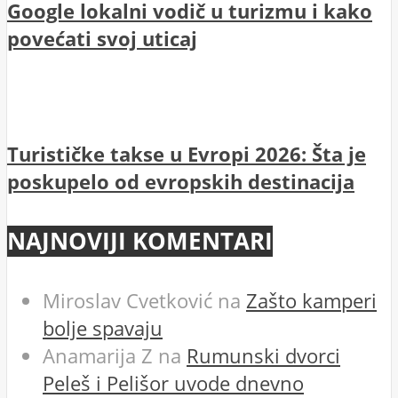
Google lokalni vodič u turizmu i kako
povećati svoj uticaj
Turističke takse u Evropi 2026: Šta je
poskupelo od evropskih destinacija
NAJNOVIJI KOMENTARI
Miroslav Cvetković
na
Zašto kamperi
bolje spavaju
Anamarija Z
na
Rumunski dvorci
Peleš i Pelišor uvode dnevno