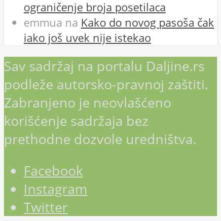
ograničenje broja posetilaca
emmua
na
Kako do novog pasoša čak
iako još uvek nije istekao
Sav sadržaj na portalu Daljine.rs
podleže autorsko-pravnoj zaštiti.
Zabranjeno je neovlašćeno
korišćenje sadržaja bez
prethodne dozvole uredništva.
Facebook
Instagram
Twitter