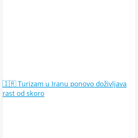
🇮🇷 Turizam u Iranu ponovo doživljava
rast od skoro