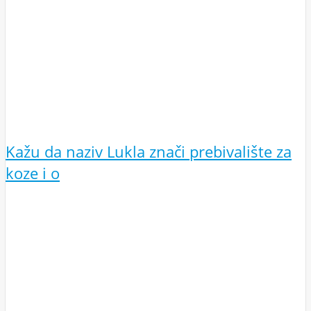
Kažu da naziv Lukla znači prebivalište za
koze i o