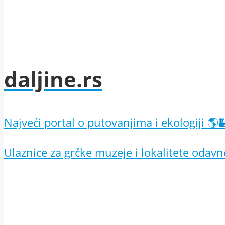
daljine.rs
Najveći portal o putovanjima i ekologiji 🌎
Ulaznice za grčke muzeje i lokalitete odav