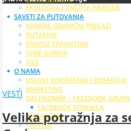
EKOLOGIJA I ZAŠTITA PRIRODE
SAVETI ZA PUTOVANJA
KAMERE GRANIČNI PRELAZI
PUTARINE
PREVOZ TRAJEKTOM
CENE GORIVA
VIZE
O NAMA
USLOVI KORIŠĆENJA I REDAKCIJA
MARKETING
VESTI
DALJINOMER – FACEBOOK GRUPA
FACEBOOK STRANICA
Velika potražnja za 
INSTAGRAM
TWITTER