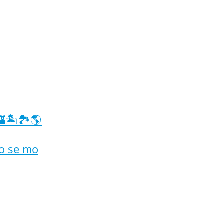
🏝️🏞️🌎
no se mo