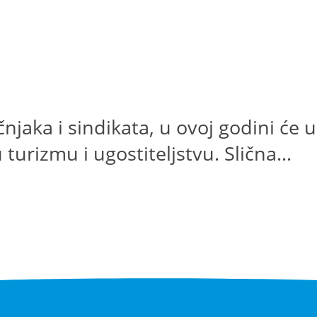
njaka i sindikata, u ovoj godini će 
turizmu i ugostiteljstvu. Slična...