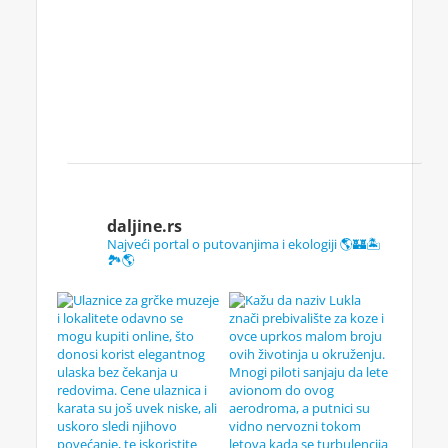
daljine.rs
Najveći portal o putovanjima i ekologiji 🌎🏰🏝️
🏞️🌎