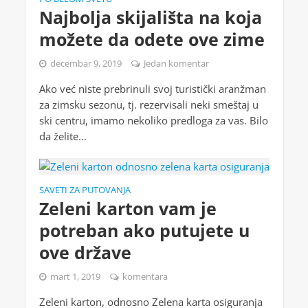
Najbolja skijališta na koja
možete da odete ove zime
decembar 9, 2019
Jedan komentar
Ako već niste prebrinuli svoj turistički aranžman
za zimsku sezonu, tj. rezervisali neki smeštaj u
ski centru, imamo nekoliko predloga za vas. Bilo
da želite...
SAVETI ZA PUTOVANJA
Zeleni karton vam je
potreban ako putujete u
ove države
mart 1, 2019
komentara
Zeleni karton, odnosno Zelena karta osiguranja