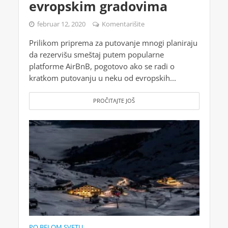
evropskim gradovima
februar 12, 2020
Komentarišite
Prilikom priprema za putovanje mnogi planiraju
da rezervišu smeštaj putem popularne
platforme AirBnB, pogotovo ako se radi o
kratkom putovanju u neku od evropskih...
PROČITAJTE JOŠ
PO BELOM SVETU