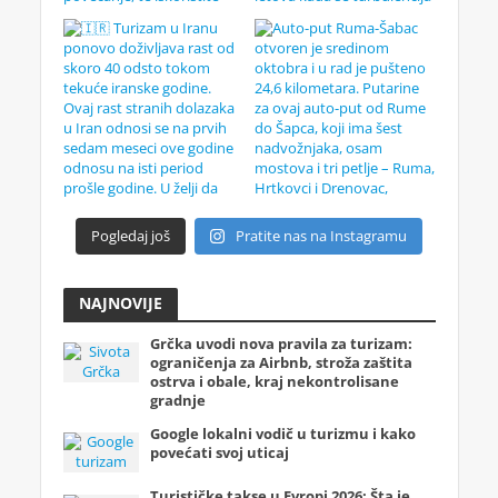
Pogledaj još
Pratite nas na Instagramu
NAJNOVIJE
Grčka uvodi nova pravila za turizam:
ograničenja za Airbnb, stroža zaštita
ostrva i obale, kraj nekontrolisane
gradnje
Google lokalni vodič u turizmu i kako
povećati svoj uticaj
Turističke takse u Evropi 2026: Šta je