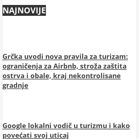
NAJNOVIJE
Grčka uvodi nova pravila za turizam:
ograničenja za Airbnb, stroža zaštita
ostrva i obale, kraj nekontrolisane
gradnje
Google lokalni vodič u turizmu i kako
povećati svoj uticaj