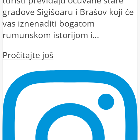
turisti previđaju očuvane stare
gradove Sigišoaru i Brašov koji će
vas iznenaditi bogatom
rumunskom istorijom i...
Pročitajte još