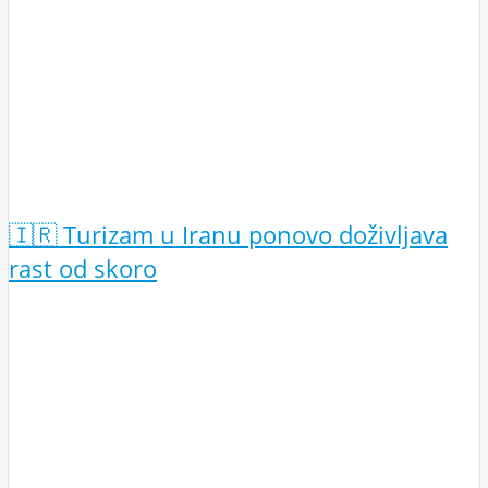
🇮🇷 Turizam u Iranu ponovo doživljava
rast od skoro