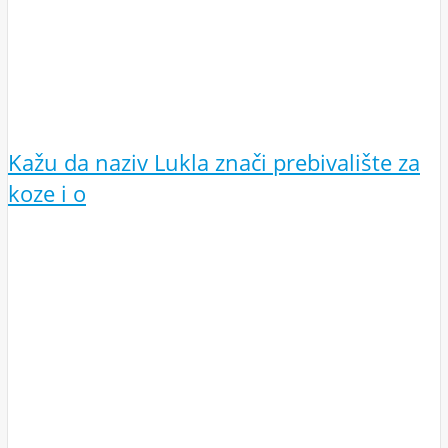
Kažu da naziv Lukla znači prebivalište za
koze i o