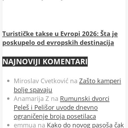
Turističke takse u Evropi 2026: Šta je
poskupelo od evropskih destinacija
NAJNOVIJI KOMENTARI
Miroslav Cvetković
na
Zašto kamperi
bolje spavaju
Anamarija Z
na
Rumunski dvorci
Peleš i Pelišor uvode dnevno
ograničenje broja posetilaca
emmua
na
Kako do novog pasoša čak