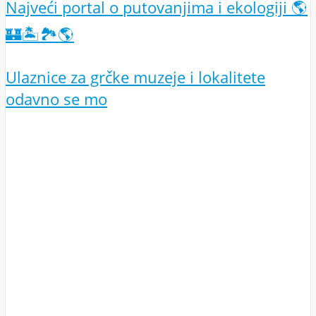
Najveći portal o putovanjima i ekologiji 🌎
🏰🏝️🏞️🌎
Ulaznice za grčke muzeje i lokalitete
odavno se mo