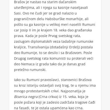
Brašov je nastao na starim dačanskim
utvrđenjima, ali i njega su kasnije naseljavali
Sasi. Ovo ne čudi jer se grad nalazio u
pograničnom delu Habsburške monarhije, ali
pošto su ga kasnije u velikoj meri naselili Rumuni
car Josip II im je krajem 18. veka dao građanska
prava. Kada je posle Prvog svetskog rata,
zaslugom diplomatskih veza tadašnje rumunske
kraljice, Transilvanija (dotadašnji Erdelj) postala
deo Rumunije, to se desilo i sa Brašovom. Posle
Drugog svetskog rata komunisti su proterali veći
deo Nemaca iz grada tako da je danas grad
pretežno rumunski.
Iako su Rumuni pravoslavci, stanovnici Brašova
su kroz istoriju ostavljali svoj trag, te u njemu ima
mnogo protestantskih crkvi. Najpoznatija je
Biserica negra
(Crna crkva) iz 15. veka, koja je
posle požara koji je zadesio zadržala tragove čađi
na fasadi, te je ostala upamćena kao crna.