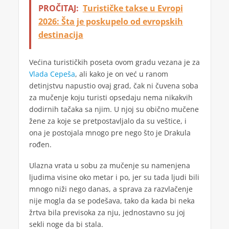
PROČITAJ:
Turističke takse u Evropi
2026: Šta je poskupelo od evropskih
destinacija
Većina turističkih poseta ovom gradu vezana je za
Vlada Cepeša
, ali kako je on već u ranom
detinjstvu napustio ovaj grad, čak ni čuvena soba
za mučenje koju turisti opsedaju nema nikakvih
dodirnih tačaka sa njim. U njoj su obično mučene
žene za koje se pretpostavljalo da su veštice, i
ona je postojala mnogo pre nego što je Drakula
rođen.
Ulazna vrata u sobu za mučenje su namenjena
ljudima visine oko metar i po, jer su tada ljudi bili
mnogo niži nego danas, a sprava za razvlačenje
nije mogla da se podešava, tako da kada bi neka
žrtva bila previsoka za nju, jednostavno su joj
sekli noge da bi stala.