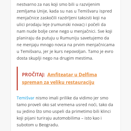
nestvarno za nas koji smo bili u razvijenim
zemljama Unije, kada su nas u Temišvaru ispred
menjačnice zaskočili razdrljeni taksisti koji na
ulici prodaju leje (rumunski novac) i počeli da
nam nude bolje cene nego u menjačnici. Sve koji
planiraju da putuju u Rumuniju savetujemo da
ne menjaju mnogo novca na prvim menjačnicama
u Temišvaru, jer je kurs nepovoljan. Tamo je evro
dosta skuplji nego na drugim mestima.
PROČITAJ:
Amfiteatar u Delfima
spreman za veliku restauraciju
Temišvar
nismo imali prilike da vidimo jer smo
tamo proveli oko sat vremena usred noći, tako da
su jedino što smo uspeli da primetimo bili klinci
koji pijani turiraju automobilima – isto kao i
subotom u Beogradu.