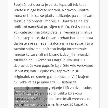
Spoljašnost dvorca je zaista lepa, ali tek kada
uđete u njega bićete očarani. Naravno, unutra
mora debelo da se plati za slikanje, pa ćemo vam
tekstualno preneti impresije. Unutra se nalazi
unikatni nameštaj pravljen u Beču. Prvi salon u
koji ćete ući ima toliko detalja i veoma zanimljive
lažne stepenice, da će vam trebati bar 10 minuta
da biste sve sagledali. Salona ima i previše, i to u
raznim stilovima, pošto su kralja interesovale
mnoge kulture, ali mi bismo izdvojjili mavarski i
turski salon, u kome su i nargile. Na ulazu u
dvorac daće vam papuče koje ćete vrlo verovatno
usput izgubiti. Tepihe koji zapravo i nisu
originalni, ne smete gaziti obuveni. Već krajem
19. veka Peleš je imao struju, sistem za
ventilaciju, centralno grejanje i lift za dve osobe.
Ako vam se sviđa
Veoma je raskošan i sadrži veliku kolekciju
spoljašnjost Peleša,
čekajte da uđete
umetničkih dela kojima nismo imali vremena da
unutra, Autor:
posvetimo mnogo pažnje. Ima čak 30 kupatila.
TiberiuSahlean /
Wikipedia