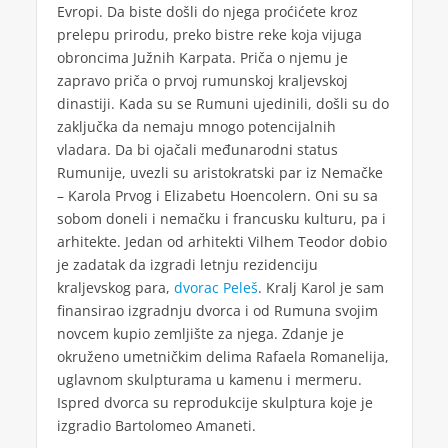
Evropi. Da biste došli do njega proćićete kroz
prelepu prirodu, preko bistre reke koja vijuga
obroncima Južnih Karpata. Priča o njemu je
zapravo priča o prvoj rumunskoj kraljevskoj
dinastiji. Kada su se Rumuni ujedinili, došli su do
zaključka da nemaju mnogo potencijalnih
vladara. Da bi ojačali međunarodni status
Rumunije, uvezli su aristokratski par iz Nemačke
– Karola Prvog i Elizabetu Hoencolern. Oni su sa
sobom doneli i nemačku i francusku kulturu, pa i
arhitekte. Jedan od arhitekti Vilhem Teodor dobio
je zadatak da izgradi letnju rezidenciju
kraljevskog para,
dvorac Peleš
. Kralj Karol je sam
finansirao izgradnju dvorca i od Rumuna svojim
novcem kupio zemljište za njega. Zdanje je
okruženo umetničkim delima Rafaela Romanelija,
uglavnom skulpturama u kamenu i mermeru.
Ispred dvorca su reprodukcije skulptura koje je
izgradio Bartolomeo Amaneti.