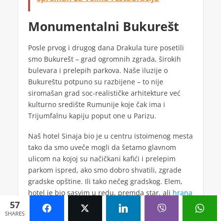
Monumentalni Bukurešt
Posle prvog i drugog dana Drakula ture posetili
smo Bukurešt – grad ogromnih zgrada, širokih
bulevara i prelepih parkova. Naše iluzije o
Bukureštu potpuno su razbijene – to nije
siromašan grad soc-realističke arhitekture već
kulturno središte Rumunije koje čak ima i
Trijumfalnu kapiju poput one u Parizu.
Naš hotel Sinaja bio je u centru istoimenog mesta
tako da smo uveče mogli da šetamo glavnom
ulicom na kojoj su načičkani kafići i prelepim
parkom ispred, ako smo dobro shvatili, zgrade
gradske opštine. Ili tako nečeg gradskog. Elem,
hotel je bio sasvim u redu, premda star, ali
hrana
57
je bila sjajna
, i nema osobe koja se nije vraćala
Zgrada rumunskog
SHARES
bar nekoliko puta po još.
parlamenta od koje je