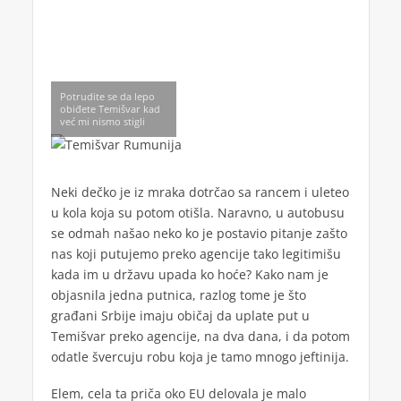
Potrudite se da lepo
obiđete Temišvar kad
već mi nismo stigli
Neki dečko je iz mraka dotrčao sa rancem i uleteo
u kola koja su potom otišla. Naravno, u autobusu
se odmah našao neko ko je postavio pitanje zašto
nas koji putujemo preko agencije tako legitimišu
kada im u državu upada ko hoće? Kako nam je
objasnila jedna putnica, razlog tome je što
građani Srbije imaju običaj da uplate put u
Temišvar preko agencije, na dva dana, i da potom
odatle švercuju robu koja je tamo mnogo jeftinija.
Elem, cela ta priča oko EU delovala je malo