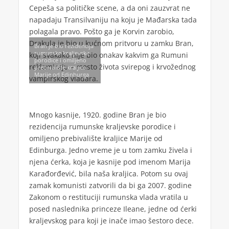
Cepeša sa političke scene, a da oni zauzvrat ne
napadaju Transilvaniju na koju je Mađarska tada
polagala pravo. Pošto ga je Korvin zarobio,
Drakula je bio u kućnom pritvoru u zamku Bran,
Bran je bio rezidencija
rumunske kraljevske
koji svakako nije bio onakav kakvim ga Rumuni
porodice i omiljeno
reklamiraju – mesto života svirepog i krvožednog
prebivalište kraljice
Marije od Edinburga
vampirskog vladara.
Mnogo kasnije, 1920. godine Bran je bio
rezidencija rumunske kraljevske porodice i
omiljeno prebivalište kraljice Marije od
Edinburga. Jedno vreme je u tom zamku živela i
njena ćerka, koja je kasnije pod imenom Marija
Karađorđević, bila naša kraljica. Potom su ovaj
zamak komunisti zatvorili da bi ga 2007. godine
Zakonom o restituciji rumunska vlada vratila u
posed naslednika princeze Ileane, jedne od ćerki
kraljevskog para koji je inače imao šestoro dece.