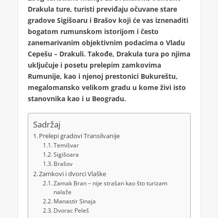
Drakula ture, turisti previđaju očuvane stare
gradove Sigišoaru i Brašov koji će vas iznenaditi
bogatom rumunskom istorijom i često
zanemarivanim objektivnim podacima o Vladu
Cepešu – Drakuli. Takođe, Drakula tura po njima
uključuje i posetu prelepim zamkovima
Rumunije, kao i njenoj prestonici Bukureštu,
megalomansko velikom gradu u kome živi isto
stanovnika kao i u Beogradu.
Sadržaj
Prelepi gradovi Transilvanije
Temišvar
Sigišoara
Brašov
Zamkovi i dvorci Vlaške
Zamak Bran – nije strašan kao što turizam
nalaže
Manastir Sinaja
Dvorac Peleš