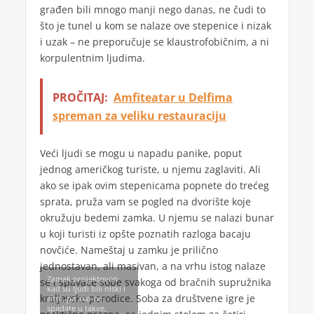
građen bili mnogo manji nego danas, ne čudi to
što je tunel u kom se nalaze ove stepenice i nizak
i uzak – ne preporučuje se klaustrofobičnim, a ni
korpulentnim ljudima.
PROČITAJ:
Amfiteatar u Delfima
spreman za veliku restauraciju
Veći ljudi se mogu u napadu panike, poput
jednog američkog turiste, u njemu zaglaviti. Ali
ako se ipak ovim stepenicama popnete do trećeg
sprata, pruža vam se pogled na dvorište koje
okružuju bedemi zamka. U njemu se nalazi bunar
u koji turisti iz opšte poznatih razloga bacaju
novčiće. Nameštaj u zamku je prilično
jednostavan, ali masivan, a na vrhu istog nalaze
Zamak projektovan
se i spavaće sobe svakoga od bračnih supružnika
kad su ljudi bili niski i
kraljevske porodice. Soba za društvene igre je
sitni, pa ako ne
spadate u takve,