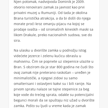
Njen potomak, nadvojvoda Dominik je 2009.
otvorio renovirani zamak za javnost kao prvi
privatni muzej u Rumuniji. Od tada je okolina
Brana turistička atrakcija, a da bi došli do njega
morate proći kroz omanju pijacu na kojoj se
prodaje svašta – od siromašnih kineskih maski sa
likom Drakule, preko nacionalnih sudova, sve do
sira.
Na ulasku u dvorište zamka u podnožju istog
videćete jezerce i zelenu kućicu obraslu u
mahovinu. Čim se popnete uz stepenice ulazite u
Bran. S obzirom da je star 800 godina ne čudi što
ovaj zamak nije preterano raskošan – uređen je
minimalistički, a njegovi zidovi su samo
omalterisani i ostavljeni kakvi su i bili ranije. Na
prvom spratu nalaze se tajne stepenice za beg
koje vode do trećeg sprata, odakle su potencijalni
begunci morali da se spuštaju niz užad u dvorište
zamka. Pošto su ljudi u vreme kada je zamak