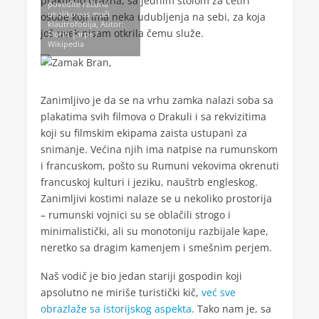
praktično prazna, sa jednim stolom za četiri
povedite računa
ukoliko vas muči
osobe koji ima neka udubljenja na sebi, za koja
klautrofobija, Autor:
još uvek nisam otkrila čemu služe.
Florin Şarpe /
Wikipedia
Zanimljivo je da se na vrhu zamka nalazi soba sa
plakatima svih filmova o Drakuli i sa rekvizitima
koji su filmskim ekipama zaista ustupani za
snimanje. Većina njih ima natpise na rumunskom
i francuskom, pošto su Rumuni vekovima okrenuti
francuskoj kulturi i jeziku, nauštrb engleskog.
Zanimljivi kostimi nalaze se u nekoliko prostorija
– rumunski vojnici su se oblačili strogo i
minimalistički, ali su monotoniju razbijale kape,
neretko sa dragim kamenjem i smešnim perjem.
Naš vodič je bio jedan stariji gospodin koji
apsolutno ne miriše turistički kič,
već sve
obrazlaže sa istorijskog aspekta.
Tako nam je, sa