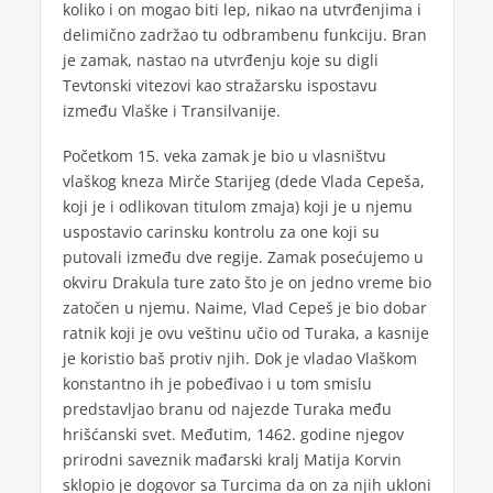
koliko i on mogao biti lep, nikao na utvrđenjima i
delimično zadržao tu odbrambenu funkciju. Bran
je zamak, nastao na utvrđenju koje su digli
Tevtonski vitezovi kao stražarsku ispostavu
između Vlaške i Transilvanije.
Početkom 15. veka zamak je bio u vlasništvu
vlaškog kneza Mirče Starijeg (dede Vlada Cepeša,
koji je i odlikovan titulom zmaja) koji je u njemu
uspostavio carinsku kontrolu za one koji su
putovali između dve regije. Zamak posećujemo u
okviru Drakula ture zato što je on jedno vreme bio
zatočen u njemu. Naime, Vlad Cepeš je bio dobar
ratnik koji je ovu veštinu učio od Turaka, a kasnije
je koristio baš protiv njih. Dok je vladao Vlaškom
konstantno ih je pobeđivao i u tom smislu
predstavljao branu od najezde Turaka među
hrišćanski svet. Međutim, 1462. godine njegov
prirodni saveznik mađarski kralj Matija Korvin
sklopio je dogovor sa Turcima da on za njih ukloni