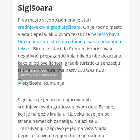
Sigišoara
Prvo mesto vredno pomena je stari
srednjovekovni grad Sigišoara
. On je rodno mesto
Vlada Cepeša, ali u ovom tekstu se
nećemo baviti
Drakulom, zato što smo o tome pisali u posebnom
tekstu.
Bitno je istaći da Rumuni iskorišćavaju
negativnu propagandu koja nikada nije dokazana,
kako bi od ove ličnosti gradili turističku senzaciju,
te i sama ova tura ima naziv
Drakula tura
.
Drakulino rodno
mesto, a gle kako lepo
Sigišoara je jedan od najočuvanijih
srednjevekovnih gradova u ovom delu Evrope,
koji je na poziv kralja u 12. veku naseljen od
strane nemačkih zanatlija. Nalazi se u
Transilvaniji i zapravo je jedina veza Vlada
Cepeša sa ovom regijom to što je rođen u