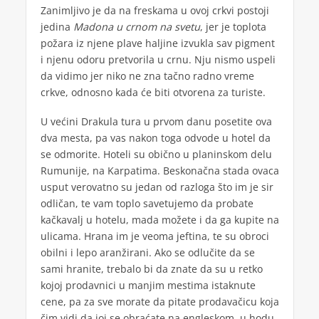
Zanimljivo je da na freskama u ovoj crkvi postoji
jedina
Madona u crnom na svetu
, jer je toplota
požara iz njene plave haljine izvukla sav pigment
i njenu odoru pretvorila u crnu. Nju nismo uspeli
da vidimo jer niko ne zna tačno radno vreme
crkve, odnosno kada će biti otvorena za turiste.
U većini Drakula tura u prvom danu posetite ova
dva mesta, pa vas nakon toga odvode u hotel da
se odmorite. Hoteli su obično u planinskom delu
Rumunije, na Karpatima. Beskonačna stada ovaca
usput verovatno su jedan od razloga što im je sir
odličan, te vam toplo savetujemo da probate
kačkavalj u hotelu, mada možete i da ga kupite na
ulicama. Hrana im je veoma jeftina, te su obroci
obilni i lepo aranžirani. Ako se odlučite da se
sami hranite, trebalo bi da znate da su u retko
kojoj prodavnici u manjim mestima istaknute
cene, pa za sve morate da pitate prodavačicu koja
čim vidi da joj se obraćate na engleskom, u hodu