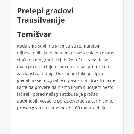
Prelepi gradovi
Transilvanije
Temišvar
Kada smo stigli na granicu sa Rumunijom,
njihova policija je detaljno proveravala da nismo
slučajno emigranti koji beže u EU – vole da se
malo ponose činjenicom da su nas pretekli u trci
za članstvo u Uniji. Dok su oni tako pažljivo
gledali naše fotografije u pasošima i tražili i lične
karte da provere da nismo kojim slučajem nešto
lažirali, pored našeg autobusa je prošao
automobil. Vozač je porazgovarao sa carinicima,
prošao granicu i stao nekih 100 metara dalje.