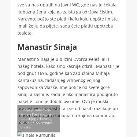
sve su nas uputili na javni WC, gde nas je čekala
ljubazna žena koja ga zaista ga održava čistim.
Naravno, pošto ste platili kafu koju uopšte i niste
imali želju da pijete, sada ćete platiti upotrebu
toaleta.
Manastir Sinaja
Manastir Sinaja je u blizini Dvorca Peleš, ali i
našeg hotela, kako smo kasnije otkrili. Manastir je
podignut 1695. godine kao zadužbina Mihaja
Kantakuzina, tadašnjeg vrhovnog vojnog
zapovednika Vlaške. Ime potiče od svete gore
Sinaj, a kasnije, kada je oko manastira podignuto
naselje i ono je dobilo ovo ime. Ovo je muški
pravoslavni manastir, ali se od naših razlikuje po
Sinaja je zadužbina
Mihaja Kantakuzina,
mnogo šarenijim ikonama na kojima dominiraju
tadašnjeg vrhovnog
plavi tonovi.
vojnog zapovednika
Vlaške