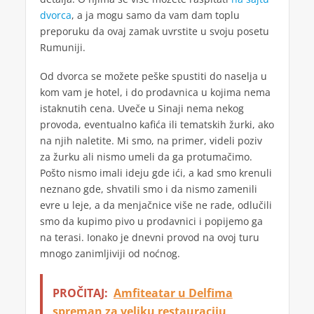
dvorca
, a ja mogu samo da vam dam toplu
preporuku da ovaj zamak uvrstite u svoju posetu
Rumuniji.
Od dvorca se možete peške spustiti do naselja u
kom vam je hotel, i do prodavnica u kojima nema
istaknutih cena. Uveče u Sinaji nema nekog
provoda, eventualno kafića ili tematskih žurki, ako
na njih naletite. Mi smo, na primer, videli poziv
za žurku ali nismo umeli da ga protumačimo.
Pošto nismo imali ideju gde ići, a kad smo krenuli
neznano gde, shvatili smo i da nismo zamenili
evre u leje, a da menjačnice više ne rade, odlučili
smo da kupimo pivo u prodavnici i popijemo ga
na terasi. Ionako je dnevni provod na ovoj turu
mnogo zanimljiviji od noćnog.
PROČITAJ:
Amfiteatar u Delfima
spreman za veliku restauraciju