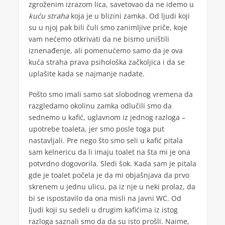
zgroženim izrazom lica, savetovao da ne idemo u
kuću straha
koja je u blizini zamka. Od ljudi koji
su u njoj pak bili čuli smo zanimljive priče, koje
vam nećemo otkrivati da ne bismo uništili
iznenađenje, ali pomenućemo samo da je ova
kuća straha prava psihološka začkoljica i da se
uplašite kada se najmanje nadate.
Pošto smo imali samo sat slobodnog vremena da
razgledamo okolinu zamka odlučili smo da
sednemo u kafić, uglavnom iz jednog razloga –
upotrebe toaleta, jer smo posle toga put
nastavljali. Pre nego što smo seli u kafić pitala
sam kelnericu da li imaju toalet na šta mi je ona
potvrdno dogovorila. Sledi šok. Kada sam je pitala
gde je toalet počela je da mi objašnjava da prvo
skrenem u jednu ulicu, pa iz nje u neki prolaz, da
bi se ispostavilo da ona misli na javni WC. Od
ljudi koji su sedeli u drugim kafićima iz istog
razloga saznali smo da da su isto prošli. Naime,