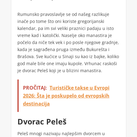
Rumunsko pravoslavlje se od našeg razlikuje
inače po tome što oni koriste gregorijanski
kalendar, pa im svi veliki praznici padaju u isto
vreme kad i katolički. Naselje oko manastira je
počelo da niče tek vek i po posle njegove gradnje,
kada je sagrađena pruga između Bukurešta i
Brašova. Sve kućice u Sinaji su kao iz bajke, koliko
god male bile one imaju kupole. Vrhunac raskoši
je dvorac Peleš koji je u blizini manastira.
PROČITAJ:
Turističke takse u Evropi
2026: Šta je poskupelo od evropskih
destinacija
Dvorac Peleš
Peleš mnogi nazivaju najlepšim dvorcem u