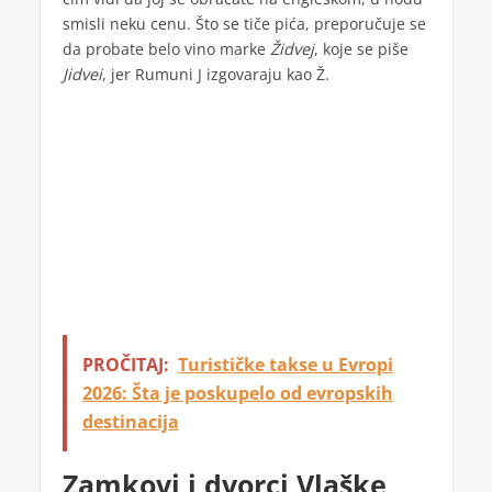
smisli neku cenu. Što se tiče pića, preporučuje se
da probate belo vino marke
Židvej
, koje se piše
Jidvei
, jer Rumuni J izgovaraju kao Ž.
PROČITAJ:
Turističke takse u Evropi
2026: Šta je poskupelo od evropskih
destinacija
Zamkovi i dvorci Vlaške