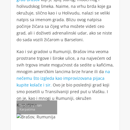
holivudskog šmeka. Naime, na vrhu brda koje ga
okružuje, slično kao i u Holivudu, nalazi se veliki
natpis sa imenom grada. Blizu ovog natpisa
počinje žičara sa čijeg vrha možete videti ceo
grad, ali i doživeti adrenalinski udar, ako se niste
do sada vozili žičarom u Barseloni.
Kao i svi gradovi u Rumuniji, Brašov ima veoma
prostrane trgove i široke ulice, a na najvećem od
svih trgova imate mogućnost da sedite u kafićima,
mnogim američkim lancima brze hrane ili da
na
nečemu što izgleda kao improvizovana pijaca
kupite kolače i sir.
Ovo je bio poslednji grad koji
smo posetili u Transilvaniji pred put u Vlašku. I
on je, kao i mnogi u Rumuniji, okružen
Karpatima.
Brašov opasan
Karpatima