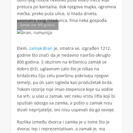
pretura po kantama, dok njegova majka, ogromna
mečka, preko puta ulice, iz hlada drveta,
posmatra svog mladunca. Fina neka gospođa.
Zamak star 800 godina
Elem,
zamak Bran
je, smatra se, izgrađen 1212.
godine što znači da je nedavno navršio okruglo
800 godina. S obzirom na krštenicu zamak se
dobro drži, uglavnom zato što je nikao na
brdašcetu čiju celu površinu pokrivaju njegovi
temelji, pa on sam izgleda kao produžetak brda.
Tokom istorije nije imao stepenice koje su vodile
na vrh, u ulaz u zamak, već neku vrstu lifta koji bi
spuštali odozgo sa zamka, a pošto u zamak nisu
dizali neprijatelje, oni nisu uspevali da ga osvoje.
Razlika između dvorca i zamka je u tome što je
dvorac lep i reprezentativan, a zamak je, ma