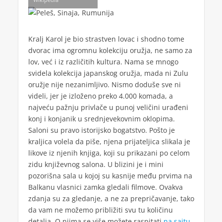
Kralj Karol je bio strastven lovac i shodno tome
dvorac ima ogromnu kolekciju oružja, ne samo za
lov, već i iz različitih kultura. Nama se mnogo
svidela kolekcija japanskog oružja, mada ni Zulu
oružje nije nezanimljivo. Nismo doduše sve ni
videli, jer je izloženo preko 4.000 komada, a
najveću pažnju privlače u punoj veličini urađeni
konj i konjanik u srednjevekovnim oklopima.
Saloni su pravo istorijsko bogatstvo. Pošto je
kraljica volela da piše, njena prijateljica slikala je
likove iz njenih knjiga, koji su prikazani po celom
zidu književnog salona. U blizini je i mini
pozorišna sala u kojoj su kasnije među prvima na
Balkanu vlasnici zamka gledali filmove. Ovakva
zdanja su za gledanje, a ne za prepričavanje, tako
da vam ne možemo približiti svu tu količinu
detalja. O njima se više možete raspitati
na sajtu