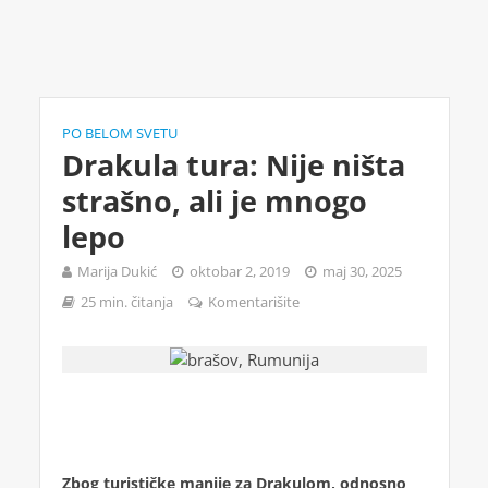
PO BELOM SVETU
Drakula tura: Nije ništa
strašno, ali je mnogo
lepo
Marija Dukić
oktobar 2, 2019
maj 30, 2025
25 min. čitanja
Komentarišite
Zbog turističke manije za Drakulom, odnosno