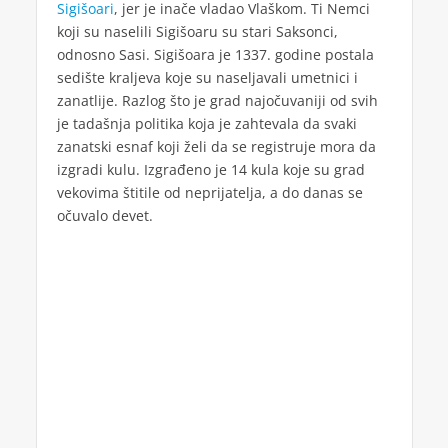
Sigišoari
, jer je inače vladao Vlaškom. Ti Nemci
koji su naselili Sigišoaru su stari Saksonci,
odnosno Sasi. Sigišoara je 1337. godine postala
sedište kraljeva koje su naseljavali umetnici i
zanatlije. Razlog što je grad najočuvaniji od svih
je tadašnja politika koja je zahtevala da svaki
zanatski esnaf koji želi da se registruje mora da
izgradi kulu. Izgrađeno je 14 kula koje su grad
vekovima štitile od neprijatelja, a do danas se
očuvalo devet.