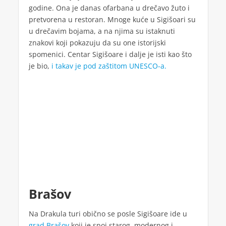
godine. Ona je danas ofarbana u drečavo žuto i
pretvorena u restoran. Mnoge kuće u Sigišoari su
u drečavim bojama, a na njima su istaknuti
znakovi koji pokazuju da su one istorijski
spomenici. Centar Sigišoare i dalje je isti kao što
je bio,
i takav je pod zaštitom UNESCO-a.
Brašov
Na Drakula turi obično se posle Sigišoare ide u
grad Brašov
koji je spoj starog, modernog i