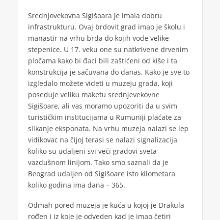
Srednjovekovna Sigišoara je imala dobru
infrastrukturu. Ovaj brdovit grad imao je školu i
manastir na vrhu brda do kojih vode velike
stepenice. U 17. veku one su natkrivene drvenim
pločama kako bi đaci bili zaštićeni od kiše i ta
konstrukcija je sačuvana do danas. Kako je sve to
izgledalo možete videti u muzeju grada, koji
poseduje veliku maketu srednjevekovne
Sigišoare, ali vas moramo upozoriti da u svim
turističkim institucijama u Rumuniji plaćate za
slikanje eksponata. Na vrhu muzeja nalazi se lep
vidikovac na čijoj terasi se nalazi signalizacija
koliko su udaljeni svi veći gradovi sveta
vazdušnom linijom. Tako smo saznali da je
Beograd udaljen od Sigišoare isto kilometara
koliko godina ima dana – 365.
Odmah pored muzeja je kuća u kojoj je Drakula
rođen i iz koje je odveden kad je imao četiri