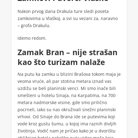
Nakon prvog dana Drakula ture sledi poseta
zamkovima u Vlaškoj, a svi su vezani za, naravno
– grofa Drakulu.
Idemo redom.
Zamak Bran – nije strašan
kao što turizam nalaže
Na putu ka zamku u blizini Brašova tokom maja je
veoma vruće, ali par stotina metara iznad vas
uzdižu se beli planinski venci. Mi smo inače bili
smešteni u hotelu Sinaja, na Karpatima, na 700
metara nadmorske visine, gde smo prilično
pocrneli, iako su nas okruživali snežni planinski
vrhovi. Od Sinaje do Brana ide se putevima koji
vode kroz gustu šumu, u kojoj ima raznih divljih
životinja. Vodič nam je pričao kako je u dvorištu
obližnjeg hotela nekoliko puta video meče koje