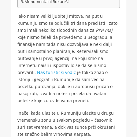
Monumentalni Bukurešt
Iako nisam veliki ljubitelj mitova, na put u
Rumuniju smo se odlučili tri dana pred isti i zato
smo imali nekoliko slobodnih dana za
Prvi maj
koje nismo želeli da provedemo u Beogradu, a
finansije nam tada nisu dozvoljavale neki dalji
put i samostalno planiranje. Rezervisali smo
putovanje u prvoj agenciji na koju smo na
internetu naišli i ispostavilo se da se nismo
prevarili.
Naš turistički vodič
je toliko znao o
istoriji i geografiji Rumunije da sam već na
početku putovanja, dok je u autobusu pričao o
našoj ruti, izvadila notes i počela da hvatam
beleške koje ću ovde vama preneti.
Inače, kada ulazite u Rumuniju ulazite u drugu
vremensku zonu u svakom pogledu – časovnik
žuri sat vremena, a dok vas sunce prži okruženi
ste snežno belim vrhovima Karpata.