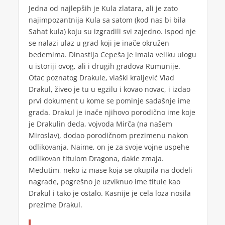
Jedna od najlepših je Kula zlatara, ali je zato
najimpozantnija Kula sa satom (kod nas bi bila
Sahat kula) koju su izgradili svi zajedno. Ispod nje
se nalazi ulaz u grad koji je inače okružen
bedemima. Dinastija Cepeša je imala veliku ulogu
u istoriji ovog, ali i drugih gradova Rumunije.
Otac poznatog Drakule, vlaški kraljević Vlad
Drakul, živeo je tu u egzilu i kovao novac, i izdao
prvi dokument u kome se pominje sadašnje ime
grada. Drakul je inače njihovo porodično ime koje
je Drakulin deda, vojvoda Mirča (na našem
Miroslav), dodao porodičnom prezimenu nakon
odlikovanja. Naime, on je za svoje vojne uspehe
odlikovan titulom Dragona, dakle zmaja.
Međutim, neko iz mase koja se okupila na dodeli
nagrade, pogrešno je uzviknuo ime titule kao
Drakul i tako je ostalo. Kasnije je cela loza nosila
prezime Drakul.