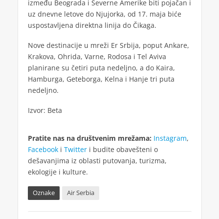
između Beograda i Severne Amerike biti pojačan i
uz dnevne letove do Njujorka, od 17. maja biće
uspostavljena direktna linija do Čikaga.
Nove destinacije u mreži Er Srbija, poput Ankare,
Krakova, Ohrida, Varne, Rodosa i Tel Aviva
planirane su četiri puta nedeljno, a do Kaira,
Hamburga, Geteborga, Kelna i Hanje tri puta
nedeljno.
Izvor: Beta
Pratite nas na društvenim mrežama:
Instagram
,
Facebook
i
Twitter
i budite obavešteni o
dešavanjima iz oblasti putovanja, turizma,
ekologije i kulture.
Oznake
Air Serbia