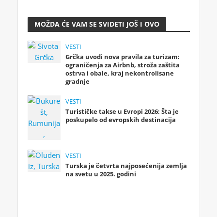
MOŽDA ĆE VAM SE SVIDETI JOŠ I OVO
VESTI
Grčka uvodi nova pravila za turizam:
ograničenja za Airbnb, stroža zaštita
ostrva i obale, kraj nekontrolisane
gradnje
VESTI
Turističke takse u Evropi 2026: Šta je
poskupelo od evropskih destinacija
VESTI
Turska je četvrta najposećenija zemlja
na svetu u 2025. godini