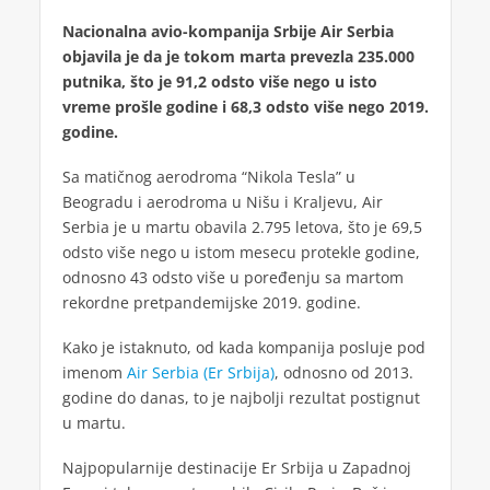
Nacionalna avio-kompanija Srbije Air Serbia
objavila je da je tokom marta prevezla 235.000
putnika, što je 91,2 odsto više nego u isto
vreme prošle godine i 68,3 odsto više nego 2019.
godine.
Sa matičnog aerodroma “Nikola Tesla” u
Beogradu i aerodroma u Nišu i Kraljevu, Air
Serbia je u martu obavila 2.795 letova, što je 69,5
odsto više nego u istom mesecu protekle godine,
odnosno 43 odsto više u poređenju sa martom
rekordne pretpandemijske 2019. godine.
Kako je istaknuto, od kada kompanija posluje pod
imenom
Air Serbia (Er Srbija)
, odnosno od 2013.
godine do danas, to je najbolji rezultat postignut
u martu.
Najpopularnije destinacije Er Srbija u Zapadnoj