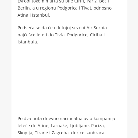
Evropi tokom marta su bile Cirih, Pariz, Beč i
Berlin, a u regionu Podgorica i Tivat, odnosno
Atina i Istanbul.
Podseća se da će u letnjoj sezoni Air Serbia
najčešće leteti do Tivta, Podgorice, Ciriha i
Istanbula.
Po dva puta dnevno nacionalna avio-kompanija
leteće do Atine, Larnake, Ljubljane, Pariza,
Skoplja, Tirane i Zagreba, dok će saobraćaj