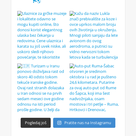
🏞️🌎
Pogledaj još
Pratite nas na Instagramu