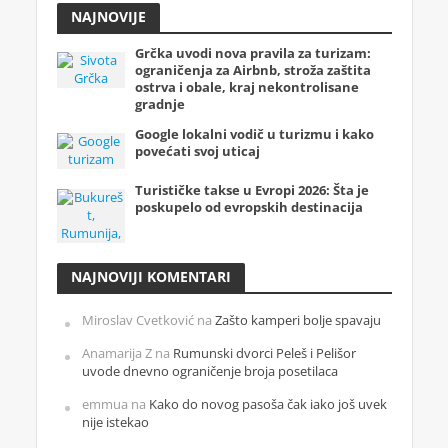
NAJNOVIJE
Grčka uvodi nova pravila za turizam:
ograničenja za Airbnb, stroža zaštita
ostrva i obale, kraj nekontrolisane
gradnje
Google lokalni vodič u turizmu i kako
povećati svoj uticaj
Turističke takse u Evropi 2026: Šta je
poskupelo od evropskih destinacija
NAJNOVIJI KOMENTARI
Miroslav Cvetković
na
Zašto kamperi bolje spavaju
Anamarija Z
na
Rumunski dvorci Peleš i Pelišor
uvode dnevno ograničenje broja posetilaca
emmua
na
Kako do novog pasoša čak iako još uvek
nije istekao