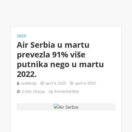
VESTI
Air Serbia u martu
prevezla 91% više
putnika nego u martu
2022.
redakcija
april 4, 2023
april 4, 2023
2 min. čitanja
Komentarišite