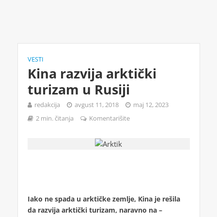
VESTI
Kina razvija arktički
turizam u Rusiji
redakcija
avgust 11, 2018
maj 12, 2023
2 min. čitanja
Komentarišite
Iako ne spada u arktičke zemlje, Kina je rešila
da razvija arktički turizam, naravno na –