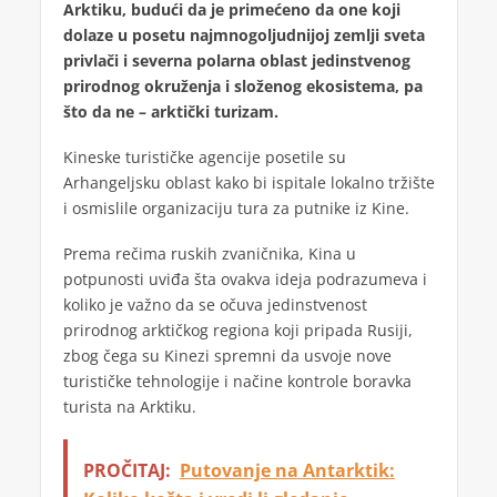
Arktiku, budući da je primećeno da one koji
dolaze u posetu najmnogoljudnijoj zemlji sveta
privlači i severna polarna oblast jedinstvenog
prirodnog okruženja i složenog ekosistema, pa
što da ne – arktički turizam.
Kineske turističke agencije posetile su
Arhangeljsku oblast kako bi ispitale lokalno tržište
i osmislile organizaciju tura za putnike iz Kine.
Prema rečima ruskih zvaničnika, Kina u
potpunosti uviđa šta ovakva ideja podrazumeva i
koliko je važno da se očuva jedinstvenost
prirodnog arktičkog regiona koji pripada Rusiji,
zbog čega su Kinezi spremni da usvoje nove
turističke tehnologije i načine kontrole boravka
turista na Arktiku.
PROČITAJ:
Putovanje na Antarktik: