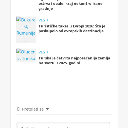
ostrva i obale, kraj nekontrolisane
gradnje
VESTI
Turističke takse u Evropi 2026: Šta je
poskupelo od evropskih destinacija
VESTI
Turska je četvrta najposećenija zemlja
na svetu u 2025. godini
Pretplati se