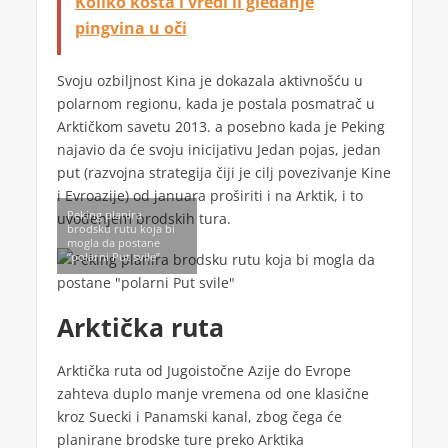
Koliko košta i vredi li gledanje
pingvina u oči
Svoju ozbiljnost Kina je dokazala aktivnošću u
polarnom regionu, kada je postala posmatrač u
Arktičkom savetu 2013. a posebno kada je Peking
najavio da će svoju inicijativu Jedan pojas, jedan
put (razvojna strategija čiji je cilj povezivanje Kine
i Evroazije) od januara proširiti i na Arktik, i to
Peking planira
uvođenjem brodskih tura.
brodsku rutu koja bi
mogla da postane
“polarni Put svile”
Arktička ruta
Arktička ruta od Jugoistočne Azije do Evrope
zahteva duplo manje vremena od one klasične
kroz Suecki i Panamski kanal, zbog čega će
planirane brodske ture preko Arktika