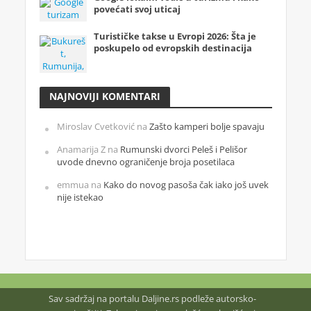
povećati svoj uticaj
Turističke takse u Evropi 2026: Šta je
poskupelo od evropskih destinacija
NAJNOVIJI KOMENTARI
Miroslav Cvetković
na
Zašto kamperi bolje spavaju
Anamarija Z
na
Rumunski dvorci Peleš i Pelišor
uvode dnevno ograničenje broja posetilaca
emmua
na
Kako do novog pasoša čak iako još uvek
nije istekao
Sav sadržaj na portalu Daljine.rs podleže autorsko-