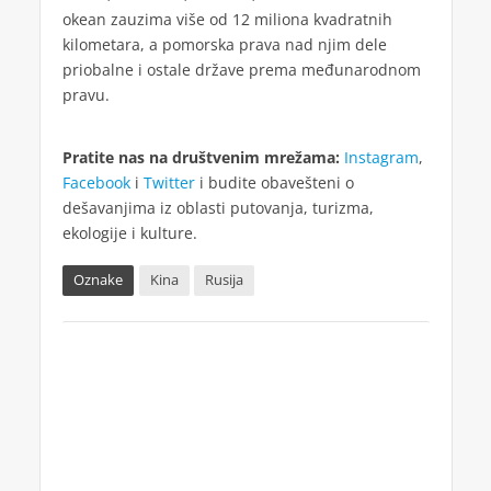
okean zauzima više od 12 miliona kvadratnih
kilometara, a pomorska prava nad njim dele
priobalne i ostale države prema međunarodnom
pravu.
Pratite nas na društvenim mrežama:
Instagram
,
Facebook
i
Twitter
i budite obavešteni o
dešavanjima iz oblasti putovanja, turizma,
ekologije i kulture.
Oznake
Kina
Rusija