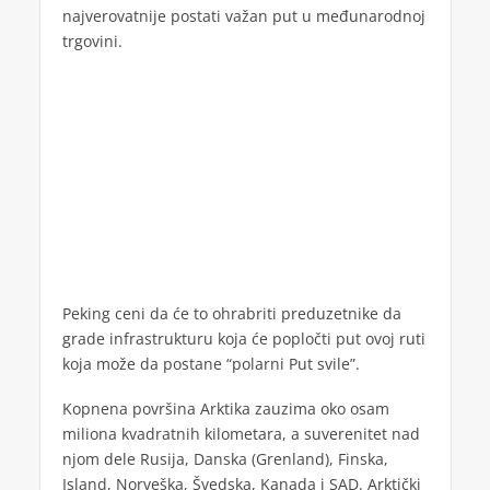
najverovatnije postati važan put u međunarodnoj
trgovini.
Peking ceni da će to ohrabriti preduzetnike da
grade infrastrukturu koja će popločti put ovoj ruti
koja može da postane “polarni Put svile”.
Kopnena površina Arktika zauzima oko osam
miliona kvadratnih kilometara, a suverenitet nad
njom dele Rusija, Danska (Grenland), Finska,
Island, Norveška, Švedska, Kanada i SAD. Arktički