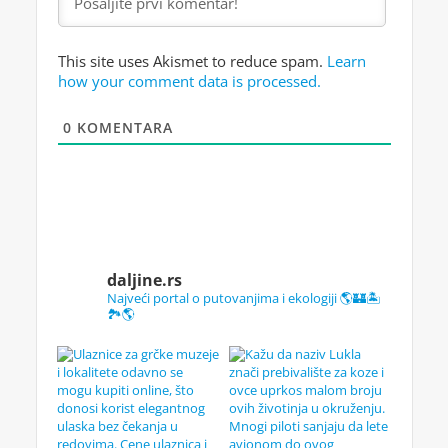
This site uses Akismet to reduce spam.
Learn
how your comment data is processed.
0
KOMENTARA
daljine.rs
Najveći portal o putovanjima i ekologiji 🌎🏰🏝️
🏞️🌎