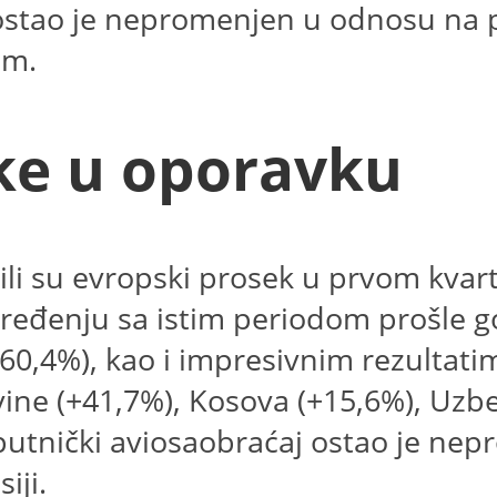
ostao je nepromenjen u odnosu na 
om.
ike u oporavku
li su evropski prosek u prvom kvart
ređenju sa istim periodom prošle go
0,4%), kao i impresivnim rezultati
ine (+41,7%), Kosova (+15,6%), Uzbek
putnički aviosaobraćaj ostao je n
iji.