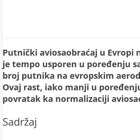
Putnički aviosaobraćaj u Evropi n
je tempo usporen u poređenju s
broj putnika na evropskim aerod
Ovaj rast, iako manji u poređen
povratak ka normalizaciji avios
Sadržaj