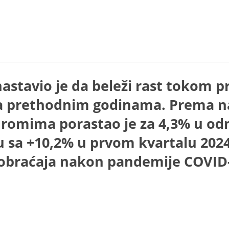
astavio je da beleži rast tokom p
a prethodnim godinama. Prema na
romima porastao je za 4,3% u odno
ju sa +10,2% u prvom kvartalu 202
aobraćaja nakon pandemije COVID