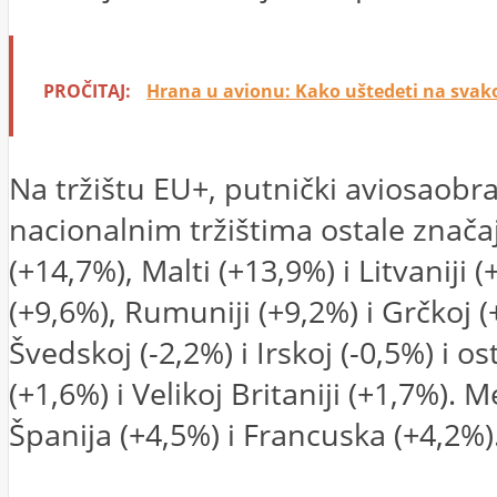
PROČITAJ:
Hrana u avionu: Kako uštedeti na sva
Na tržištu EU+, putnički aviosaob
nacionalnim tržištima ostale znača
(+14,7%), Malti (+13,9%) i Litvaniji
(+9,6%), Rumuniji (+9,2%) i Grčkoj 
Švedskoj (-2,2%) i Irskoj (-0,5%) i o
(+1,6%) i Velikoj Britaniji (+1,7%). 
Španija (+4,5%) i Francuska (+4,2%)