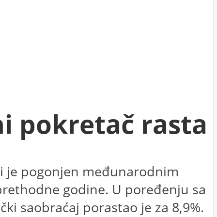
i pokretač rasta
sti je pogonjen međunarodnim
d prethodne godine. U poređenju sa
ki saobraćaj porastao je za 8,9%.