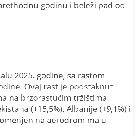
prethodnu godinu i beleži pad od
alu 2025. godine, sa rastom
dine. Ovaj rast je podstaknut
ma na brzorastućim tržištima
istana (+15,5%), Albanije (+9,1%) i
epromenjen na aerodromima u