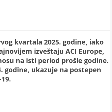
rvog kvartala 2025. godine, iako
jnovijem izveštaju ACI Europe,
su na isti period prošle godine.
4. godine, ukazuje na postepen
-19.