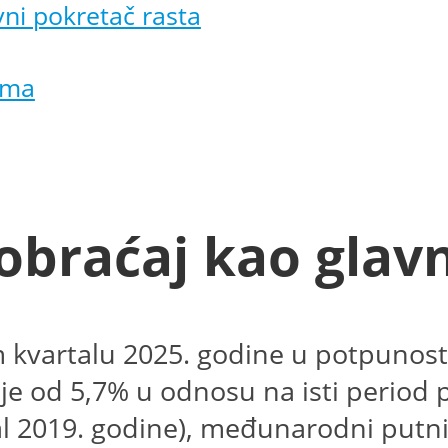
ni pokretač rasta
oma
braćaj kao glavn
m kvartalu 2025. godine u potpuno
anje od 5,7% u odnosu na isti perio
l 2019. godine), međunarodni putnič