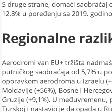
S druge strane, domaći saobraćaj 
12,8% u poređenju sa 2019. godin
Regionalne razl
Aerodromi van EU+ tržišta nadmaši
putničkog saobraćaja od 5,7% u po
oporavkom aerodroma u Izraelu (+6
Moldavije (+56%), Bosne i Hercegov
Gruzije (+9,1%). U međuvremenu, 
Turskoj i nastavio je da opada u Rus