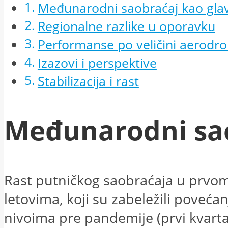
Međunarodni saobraćaj kao glav
Regionalne razlike u oporavku
Performanse po veličini aerodr
Izazovi i perspektive
Stabilizacija i rast
Međunarodni sao
Rast putničkog saobraćaja u prvo
letovima, koji su zabeležili poveć
nivoima pre pandemije (prvi kvarta