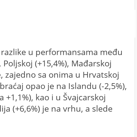
su razlike u performansama među
 Poljskoj (+15,4%), Mađarskoj
ate, zajedno sa onima u Hrvatskoj
braćaj opao je na Islandu (-2,5%),
na +1,1%), kao i u Švajcarskoj
lija (+6,6%) je na vrhu, a slede