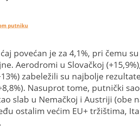
kom putniku
raćaj povećan je za 4,1%, pri čemu 
jne. Aerodromi u Slovačkoj (+15,9%),
 (+13%) zabeležili su najbolje rezult
(+8,8%). Nasuprot tome, putnički sao
stao slab u Nemačkoj i Austriji (obe 
Među ostalim većim EU+ tržištima, Ita
.