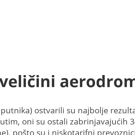
veličini aerodro
putnika) ostvarili su najbolje rezu
tim, oni su ostali zabrinjavajućih
e), pošto su i niskotarifni prevozni