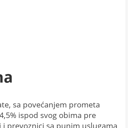
ma
ltate, sa povećanjem prometa
 34,5% ispod svog obima pre
ci i prevoznici sa punim uslugama