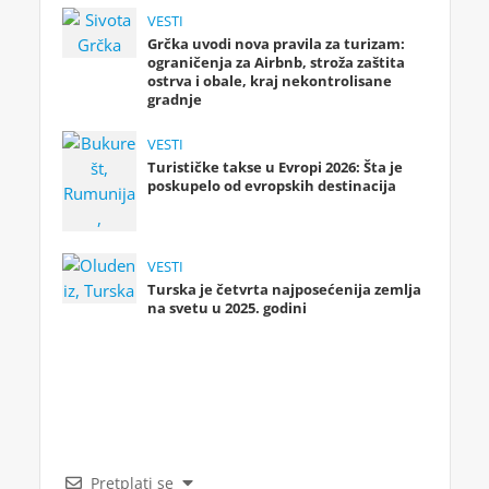
VESTI
Grčka uvodi nova pravila za turizam:
ograničenja za Airbnb, stroža zaštita
ostrva i obale, kraj nekontrolisane
gradnje
VESTI
Turističke takse u Evropi 2026: Šta je
poskupelo od evropskih destinacija
VESTI
Turska je četvrta najposećenija zemlja
na svetu u 2025. godini
Pretplati se