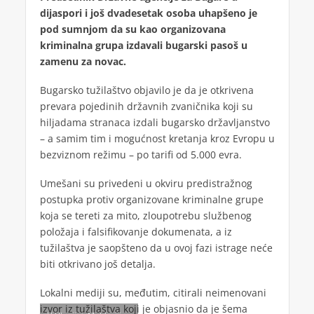
dijaspori i još dvadesetak osoba uhapšeno je
pod sumnjom da su kao organizovana
kriminalna grupa izdavali bugarski pasoš u
zamenu za novac.
Bugarsko tužilaštvo objavilo je da je otkrivena
prevara pojedinih državnih zvaničnika koji su
hiljadama stranaca izdali bugarsko državljanstvo
– a samim tim i mogućnost kretanja kroz Evropu u
bezviznom režimu – po tarifi od 5.000 evra.
Umešani su privedeni u okviru predistražnog
postupka protiv organizovane kriminalne grupe
koja se tereti za mito, zloupotrebu službenog
položaja i falsifikovanje dokumenata, a iz
tužilaštva je saopšteno da u ovoj fazi istrage neće
biti otkrivano još detalja.
Lokalni mediji su, međutim, citirali neimenovani
izvor iz tužilaštva koji je objasnio da je šema