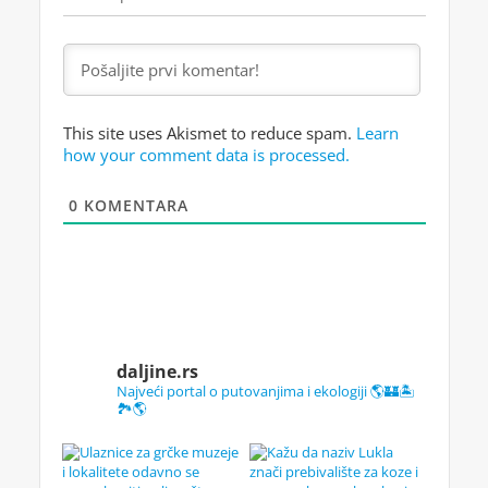
This site uses Akismet to reduce spam.
Learn
how your comment data is processed.
0
KOMENTARA
daljine.rs
Najveći portal o putovanjima i ekologiji 🌎🏰🏝️
🏞️🌎