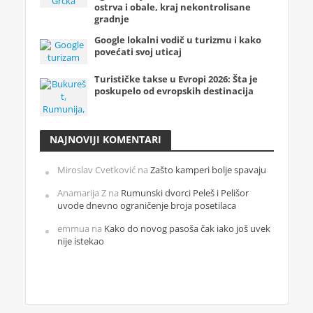
ostrva i obale, kraj nekontrolisane
gradnje
Google lokalni vodič u turizmu i kako
povećati svoj uticaj
Turističke takse u Evropi 2026: Šta je
poskupelo od evropskih destinacija
NAJNOVIJI KOMENTARI
Miroslav Cvetković
na
Zašto kamperi bolje spavaju
Anamarija Z
na
Rumunski dvorci Peleš i Pelišor
uvode dnevno ograničenje broja posetilaca
emmua
na
Kako do novog pasoša čak iako još uvek
nije istekao