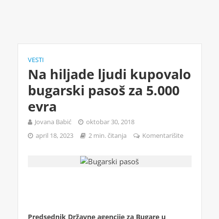
VESTI
Na hiljade ljudi kupovalo
bugarski pasoš za 5.000
evra
Jovana Babić
oktobar 30, 2018
april 18, 2023
2 min. čitanja
Komentarišite
Predsednik Državne agencije za Bugare u