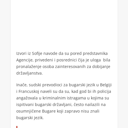
Izvori iz Sofije navode da su pored predstavnika
Agencije, privedeni i posrednici čija je uloga bila
pronalaženje osoba zainteresovanih za dobijanje
državljanstva.
Inače, sudski prevodioci za bugarski jezik u Belgiji
i Francuskoj naveli su da su, kad god bi ih policija
angažovala u kriminalnim istragama u kojima su
ispitivani bugarski državljani, često nailazili na
osumnjičene Bugare koji zapravo nisu znali
bugarski jezik.