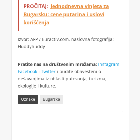
PROČITAJ:
Jednodnevna vinjeta za
Bugarsku: cene putarina i uslovi
korišćenja
Izvor: AFP / Euractiv.com. naslovna fotografija:
Huddyhuddy
Pratite nas na društvenim mrežama:
Instagram
,
Facebook
i
Twitter
i budite obavešteni o
dešavanjima iz oblasti putovanja, turizma,
ekologije i kulture.
Oznake
Bugarska