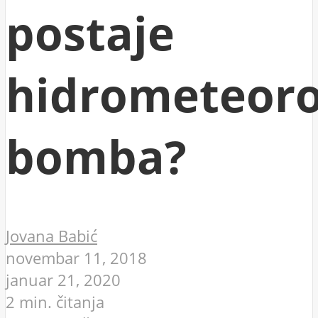
postaje
hidrometeoro
bomba?
Jovana Babić
novembar 11, 2018
januar 21, 2020
2 min. čitanja