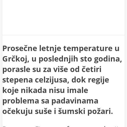
Prosečne letnje temperature u
Grčkoj, u poslednjih sto godina,
porasle su za više od četiri
stepena celzijusa, dok regije
koje nikada nisu imale
problema sa padavinama
očekuju suše i šumski požari.