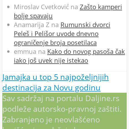
Miroslav Cvetković
na
Zašto kamperi
bolje spavaju
Anamarija Z
na
Rumunski dvorci
Peleš i Pelišor uvode dnevno
ograničenje broja posetilaca
emmua
na
Kako do novog pasoša čak
iako još uvek nije istekao
Jamajka u top 5 najpoželjnijih
destinacija za Novu godinu
Sav sadržaj na portalu Daljine.rs
podleže autorsko-pravnoj zaštiti.
Zabranjeno je neovlašćeno