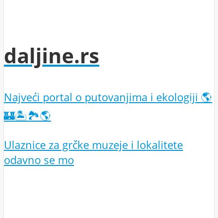
daljine.rs
Najveći portal o putovanjima i ekologiji 🌎
🏰🏝️🏞️🌎
Ulaznice za grčke muzeje i lokalitete
odavno se mo