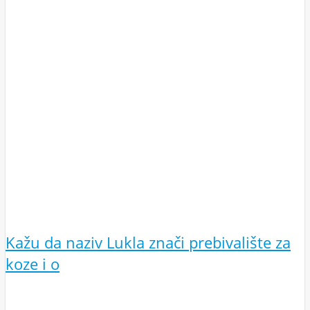
Kažu da naziv Lukla znači prebivalište za
koze i o