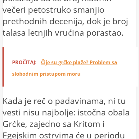
večeri petostruko smanjio
prethodnih decenija, dok je broj
talasa letnjih vrućina porastao.
PROČITAJ:
Čije su grčke plaže? Problem sa
slobodnim pristupom moru
Kada je reč o padavinama, ni tu
vesti nisu najbolje: istočna obala
Grčke, zajedno sa Kritom i
Egejskim ostrvima će u periodu