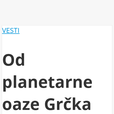
VESTI
Od
planetarne
oaze Grčka