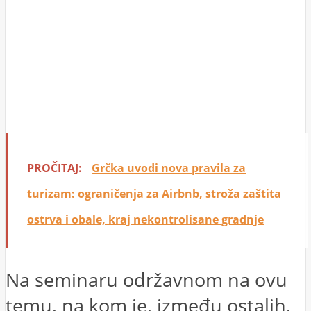
PROČITAJ:
Grčka uvodi nova pravila za
turizam: ograničenja za Airbnb, stroža zaštita
ostrva i obale, kraj nekontrolisane gradnje
Na seminaru održavnom na ovu
temu, na kom je, između ostalih,