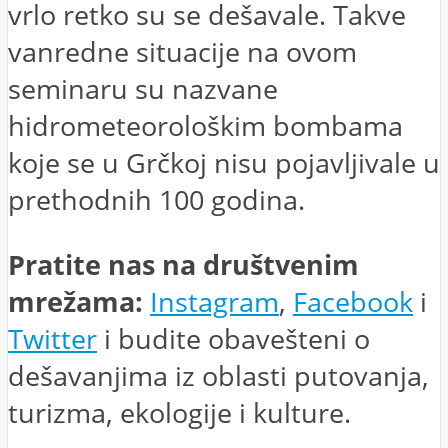
vrlo retko su se dešavale. Takve
vanredne situacije na ovom
seminaru su nazvane
hidrometeorološkim bombama
koje se u Grčkoj nisu pojavljivale u
prethodnih 100 godina.
Pratite nas na društvenim
mrežama:
Instagram
,
Facebook
i
Twitter
i budite obavešteni o
dešavanjima iz oblasti putovanja,
turizma, ekologije i kulture.