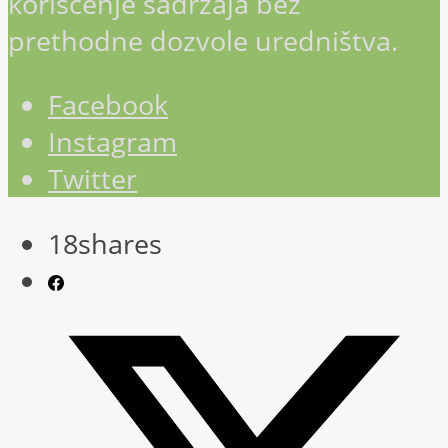
korišćenje sadržaja bez
prethodne dozvole uredništva.
Facebook
Instagram
Twitter
18
shares