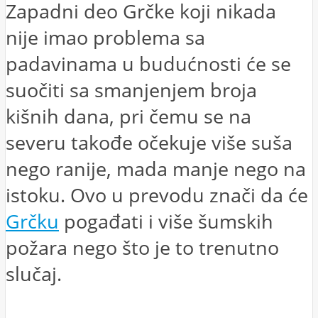
Zapadni deo Grčke koji nikada
nije imao problema sa
padavinama u budućnosti će se
suočiti sa smanjenjem broja
kišnih dana, pri čemu se na
severu takođe očekuje više suša
nego ranije, mada manje nego na
istoku. Ovo u prevodu znači da će
Grčku
pogađati i više šumskih
požara nego što je to trenutno
slučaj.