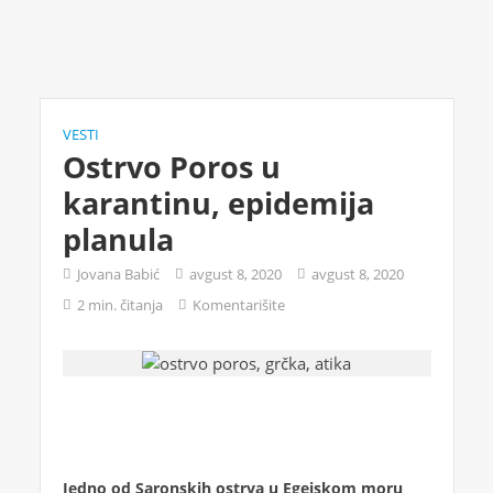
VESTI
Ostrvo Poros u
karantinu, epidemija
planula
Jovana Babić
avgust 8, 2020
avgust 8, 2020
2 min. čitanja
Komentarišite
Jedno od Saronskih ostrva u Egejskom moru