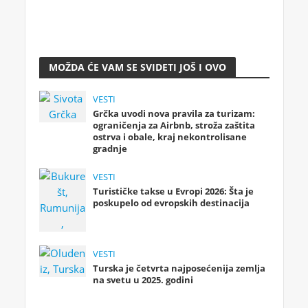
MOŽDA ĆE VAM SE SVIDETI JOŠ I OVO
VESTI
Grčka uvodi nova pravila za turizam:
ograničenja za Airbnb, stroža zaštita
ostrva i obale, kraj nekontrolisane
gradnje
VESTI
Turističke takse u Evropi 2026: Šta je
poskupelo od evropskih destinacija
VESTI
Turska je četvrta najposećenija zemlja
na svetu u 2025. godini