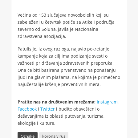
Većina od 153 slučajeva novoobolelih koji su
zabeleženi u četvrtak potiče sa Atike i područja
severno od Soluna, javila je Nacionalna
zdravstvena asocijacija.
Patulis je, iz ovog razloga, najavio pokretanje
kampanje koja za cilj ima podizanje svesti o
važnosti pridržavanja zdravstvenih preporuka.
Ona će biti bazirana prvenstveno na ponašanju
ljudi na glavnim plažama, na kojima je primećeno
najučestalije kršenje preventivnih mera.
Pratite nas na društvenim mrežama:
Instagram
,
Facebook
i
Twitter
i budite obavešteni o
dešavanjima iz oblasti putovanja, turizma,
ekologije i kulture.
Oznake
korona virus