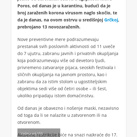
Poros, od danas je u karantinu, budući da je
broj zaraženih korona virusom naglo skočio, te
da je danas, na ovom ostrvu u središnjoj
Grčkoj
,
prebrojano 13 novozaraženih.
Nove preventivne mere podrazumevaju
prestanak svih poslovnih aktivnosti od 11 uveče
do 7 ujutru, zabranu javnih i privatnih okupljanja
koja podrazumevaju više od devetoro ljudi,
privremeno zatvaranje pijaca, seoskih festivala i
sličnih okupljanja na javnom prostoru, kao i
zabranu da za istim stolom u ugostiteljskim
objektima sedi više od četiri osobe – ili šest,
ukoliko pripadaju istom domaćinstvu.
Od danas je obavezno i nošenje maski, nezavisno
od toga da li se nalazite u zatvorenom ili na
otvorenom.
Većina od 153
Aktuelne restrikcije biće na snazi najkraće do 17.