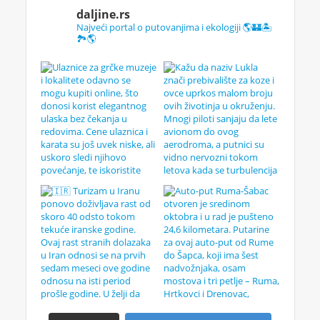
daljine.rs
Najveći portal o putovanjima i ekologiji 🌎🏰🏝️
🏞️🌎