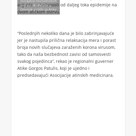
slučajeva novoobolelih
avgusta, u zavisnosti od daljeg toka epidemije na
koji su zabeleženi u
četvrtak potiče sa Atike
ovom atičkom ostrvu.
“Poslednjih nekoliko dana je bilo zabrinjavajuće
jer je nastupila prilična relaksacija mera i porast
broja novih slučajeva zaraženih korona virusom,
tako da naša bezbednost zavisi od samosvesti
svakog pojedinca”, rekao je regionalni guverner
Atike Gorgos Patulis, koji je ujedno i
predsedavajući Asocijacije atinskih medicinara.