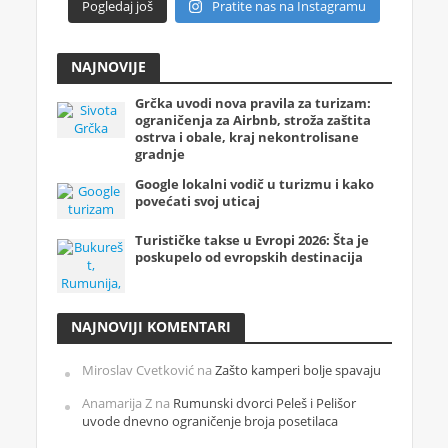
Pogledaj još
Pratite nas na Instagramu
NAJNOVIJE
Grčka uvodi nova pravila za turizam:
ograničenja za Airbnb, stroža zaštita
ostrva i obale, kraj nekontrolisane
gradnje
Google lokalni vodič u turizmu i kako
povećati svoj uticaj
Turističke takse u Evropi 2026: Šta je
poskupelo od evropskih destinacija
NAJNOVIJI KOMENTARI
Miroslav Cvetković
na
Zašto kamperi bolje spavaju
Anamarija Z
na
Rumunski dvorci Peleš i Pelišor
uvode dnevno ograničenje broja posetilaca