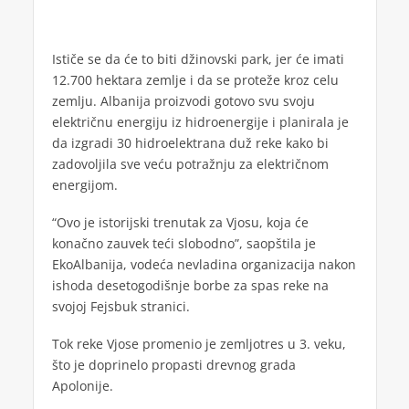
Ističe se da će to biti džinovski park, jer će imati
12.700 hektara zemlje i da se proteže kroz celu
zemlju. Albanija proizvodi gotovo svu svoju
električnu energiju iz hidroenergije i planirala je
da izgradi 30 hidroelektrana duž reke kako bi
zadovoljila sve veću potražnju za električnom
energijom.
“Ovo je istorijski trenutak za Vjosu, koja će
konačno zauvek teći slobodno”, saopštila je
EkoAlbanija, vodeća nevladina organizacija nakon
ishoda desetogodišnje borbe za spas reke na
svojoj Fejsbuk stranici.
Tok reke Vjose promenio je zemljotres u 3. veku,
što je doprinelo propasti drevnog grada
Apolonije.