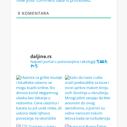
how your comment data is processed.
0
KOMENTARA
daljine.rs
Najveći portal o putovanjima i ekologiji 🌎🏰🏝️
🏞️🌎