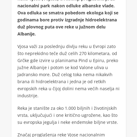
nacionalni park nakon odluke albanske vlade.
Ova odluka se smatra pobedom ekologa koji se
godinama bore protiv izgradnje hidroelektrana
duž plovnog puta ove reke u južnom delu
Albanije.
Vjosa važi za poslednju divlju reku u Evropi zato
što neprekidno teče duž celih 270 kilometara, od
Grčke gde izvire u planinama Pind u Epiru, preko
južne Albanije i potom se kod Valone uliva u
Jadransko more. Duž celog toka nema nikakvih
brana ili hidroelektrana i jedna je od retkih
evropskih reka u čijoj dolini nema većih naselja ni
industrije.
Reka je stanište za oko 1.000 biljnih i životinjskih
vrsta, uključujući i one kritično ugrožene, kao što
su evropska jegulja i neke endemske biljne vrste.
Značaj proglašenja reke Vjose nacionalnim