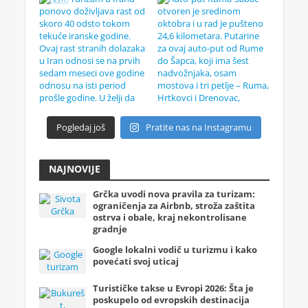
Pogledaj još
Pratite nas na Instagramu
NAJNOVIJE
Grčka uvodi nova pravila za turizam:
ograničenja za Airbnb, stroža zaštita
ostrva i obale, kraj nekontrolisane
gradnje
Google lokalni vodič u turizmu i kako
povećati svoj uticaj
Turističke takse u Evropi 2026: Šta je
poskupelo od evropskih destinacija