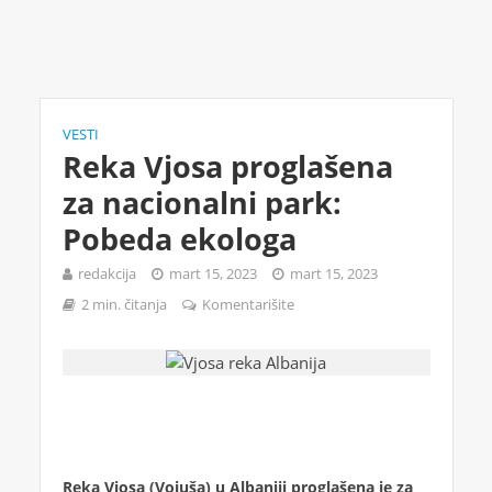
VESTI
Reka Vjosa proglašena
za nacionalni park:
Pobeda ekologa
redakcija
mart 15, 2023
mart 15, 2023
2 min. čitanja
Komentarišite
Reka Vjosa (Vojuša) u Albaniji proglašena je za