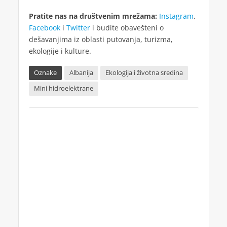
Pratite nas na društvenim mrežama:
Instagram
,
Facebook
i
Twitter
i budite obavešteni o
dešavanjima iz oblasti putovanja, turizma,
ekologije i kulture.
Oznake
Albanija
Ekologija i životna sredina
Mini hidroelektrane