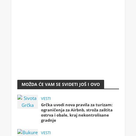
MOŽDA ĆE VAM SE SVIDETI JOŠ I OVO
VESTI
Grčka uvodi nova pravila za turizam:
ograničenja za Airbnb, stroža zaštita
ostrva i obale, kraj nekontrolisane
gradnje
VESTI