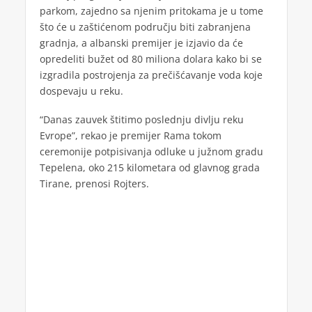
parkom, zajedno sa njenim pritokama je u tome
što će u zaštićenom području biti zabranjena
gradnja, a albanski premijer je izjavio da će
opredeliti bužet od 80 miliona dolara kako bi se
izgradila postrojenja za prečišćavanje voda koje
dospevaju u reku.
“Danas zauvek štitimo poslednju divlju reku
Evrope”, rekao je premijer Rama tokom
ceremonije potpisivanja odluke u južnom gradu
Tepelena, oko 215 kilometara od glavnog grada
Tirane, prenosi Rojters.