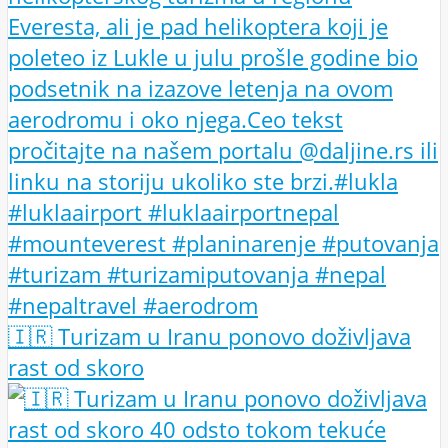
🇮🇷 Turizam u Iranu ponovo doživljava
rast od skoro