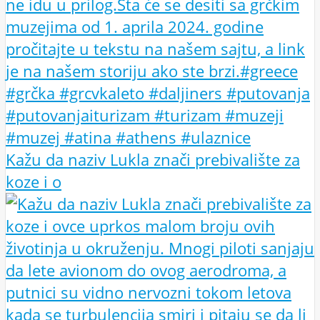
Kažu da naziv Lukla znači prebivalište za
koze i o