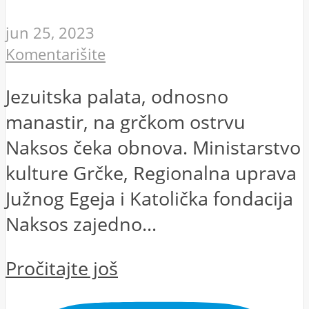
jun 25, 2023
Komentarišite
Jezuitska palata, odnosno
manastir, na grčkom ostrvu
Naksos čeka obnova. Ministarstvo
kulture Grčke, Regionalna uprava
Južnog Egeja i Katolička fondacija
Naksos zajedno...
Pročitajte još