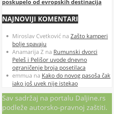
poskupelo od evropskih destinacija
NAJNOVIJI KOMENTARI
Miroslav Cvetković
na
Zašto kamperi
bolje spavaju
Anamarija Z
na
Rumunski dvorci
Peleš i Pelišor uvode dnevno
ograničenje broja posetilaca
emmua
na
Kako do novog pasoša čak
iako još uvek nije istekao
Sav sadržaj na portalu Daljine.rs
podleže autorsko-pravnoj zaštiti.