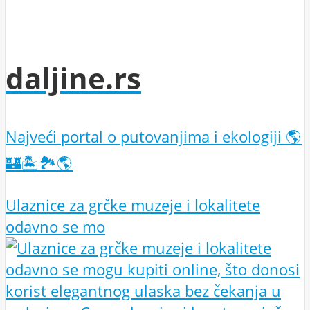
daljine.rs
Najveći portal o putovanjima i ekologiji 🌎
🏰🏝️🏞️🌎
Ulaznice za grčke muzeje i lokalitete
odavno se mo