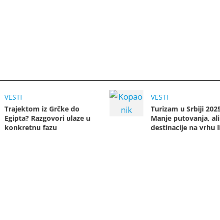
VESTI
VESTI
Trajektom iz Grčke do
Turizam u Srbiji 202
Egipta? Razgovori ulaze u
Manje putovanja, ali
konkretnu fazu
destinacije na vrhu l