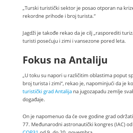
„Turski turistički sektor je posao otporan na kr
rekordne prihode i broj turista.“
Jagdži je takođe rekao da je cilj „rasporediti tu
turisti posećuju i zimi i vansezone pored leta.
Fokus na Antaliju
„U toku su napori u različitim oblastima poput s
broj turista i zimi“, rekao je, napominjući da je k
turistički grad Antalija
na jugozapadu zemlje sva
događaje.
On je napomenuo da će ove godine grad održati 
77. Međunarodni astronautički kongres (IAC) od 
COP31
od 9. do 20. novembra.