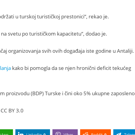
držati u turskoj turističkoj prestonici“, rekao je.
 na svetu po turističkom kapacitetu“, dodao je.
ačaj organizovanja svih ovih događaja iste godine u Antaliji.
lanja
kako bi pomogla da se njen hronični deficit tekućeg
m proizvodu (BDP) Turske i čini oko 5% ukupne zaposlenos
 CC BY 3.0
sApp
LinkedIn
0
Viber
Reddit
0
Teleg