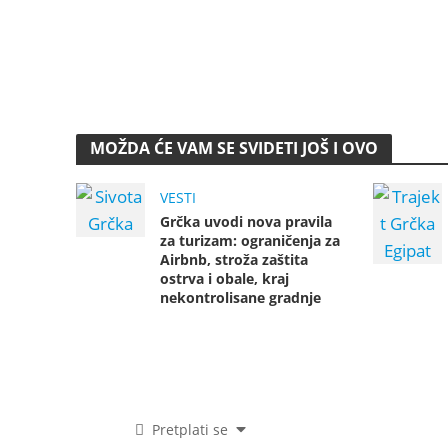
MOŽDA ĆE VAM SE SVIDETI JOŠ I OVO
VESTI
Grčka uvodi nova pravila
za turizam: ograničenja za
Airbnb, stroža zaštita
ostrva i obale, kraj
nekontrolisane gradnje
Pretplati se