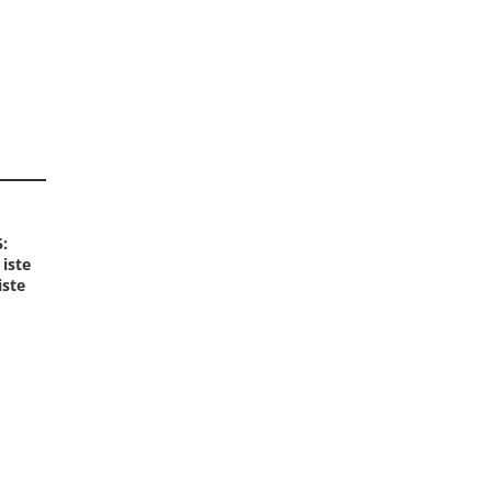
5:
 iste
iste