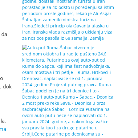
 da
mo
i, dok
la,
ama