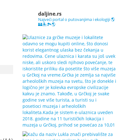
daljine.rs
Najveći portal o putovanjima i ekologiji 🌎
🏰🏝️🏞️🌎