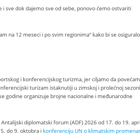
ize i sve dok dajemo sve od sebe, ponovo ćemo ostvariti
rizam na 12 meseci i po svim regionima“ kako bi se osiguralo
portskog i konferencijskog turizma, jer ciljamo da poveća
onferencijski turizam istaknutiji u zimskoj i prolećnoj sezon
ke godine organizuje brojne nacionalne i međunarodne
Antalijski diplomatski forum (ADF) 2026 od 17. do 19. apri
5. do 9. oktobra i
konferenciju UN o klimatskim promen