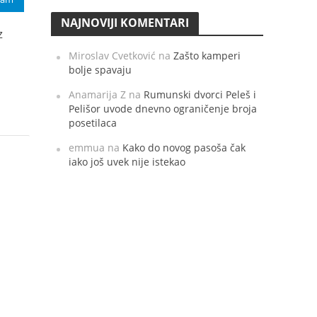
NAJNOVIJI KOMENTARI
z
Miroslav Cvetković
na
Zašto kamperi
bolje spavaju
Anamarija Z
na
Rumunski dvorci Peleš i
Pelišor uvode dnevno ograničenje broja
posetilaca
emmua
na
Kako do novog pasoša čak
iako još uvek nije istekao