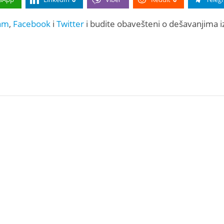
am
,
Facebook
i
Twitter
i budite obavešteni o dešavanjima i