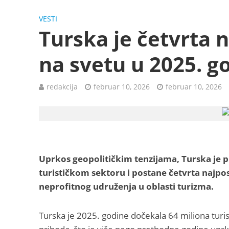
VESTI
Turska je četvrta 
na svetu u 2025. g
redakcija
februar 10, 2026
februar 10, 2026
Uprkos geopolitičkim tenzijama, Turska je p
turističkom sektoru i postane četvrta najpo
neprofitnog udruženja u oblasti turizma.
Turska je 2025. godine dočekala 64 miliona turista