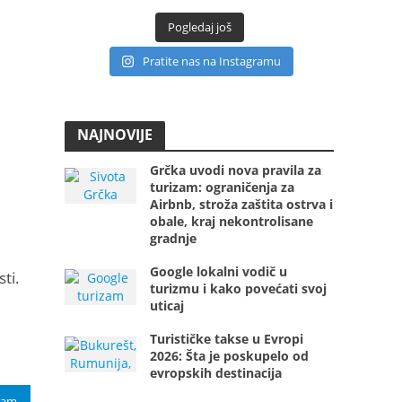
Pogledaj još
Pratite nas na Instagramu
NAJNOVIJE
Grčka uvodi nova pravila za
turizam: ograničenja za
Airbnb, stroža zaštita ostrva i
obale, kraj nekontrolisane
gradnje
Google lokalni vodič u
ti.
turizmu i kako povećati svoj
uticaj
Turističke takse u Evropi
2026: Šta je poskupelo od
evropskih destinacija
ram