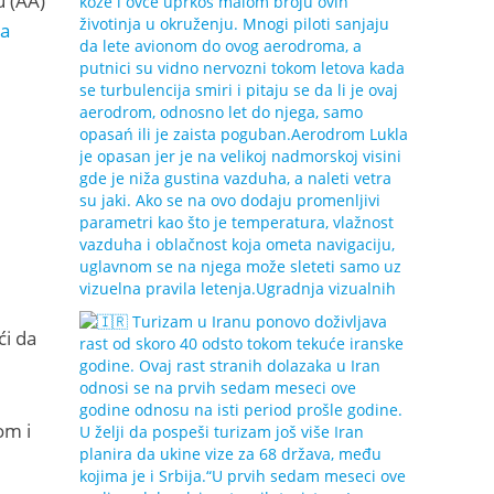
u (AA)
a
́i da
om i