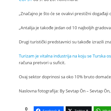
„Značajno je što će se ovakvi prestižni događaji o
„Antalija je takođe jedan od 10 najboljih gradova
Drugi turistički predstavnici su takođe izrazili zn
Turizam je vitalna industrija na koju se Turska os
računa pretvori u suficit.
Ovaj sektor doprinosi sa oko 10% bruto domaće
Naslovna fotografija: By Sevtap Ön – Sevtap Ön,
0
Facebook
0
Twitter
0
What