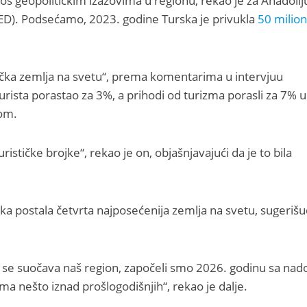
s geopolitičkim izazovima u regionu, rekao je za Anadolij
ED). Podsećamo, 2023. godine Turska je privukla
50 milion
stička zemlja na svetu“, prema komentarima u intervjuu
urista porastao za 3%, a prihodi od turizma porasli za 7% u
om.
rističke brojke“, rekao je on, objašnjavajući da je to bila
a postala četvrta najposećenija zemlja na svetu, sugerišuc
a se suočava naš region, započeli smo 2026. godinu sa nad
a nešto iznad prošlogodišnjih“, rekao je dalje.