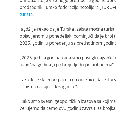
prihoda, što je više nego prethodne godine uprko
predsednik Turske federacije hotelijera (TÜROF
turista.
Jagdži je rekao da je Turska „zaista moćna turi
objavljenom u ponedeljak, pominjući da je broj t
2025. godini u poređenju sa prethodnom godin
„2025. je bila godina kada smo postigli najveće tu
uspešna godina „i po broju ljudi i po prihodima“.
Takođe je skrenuo pažnju na činjenicu da je Tursk
je ovo „značajno dostignuće“.
„Iako smo svesni geopolitičkih izazova sa kojim
verujemo da ćemo ovu godinu završiti sa brojkam