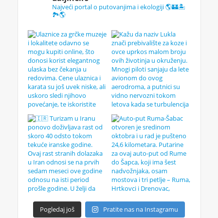
Najveći portal o putovanjima i ekologiji 🌎🏰🏝️
🏞️🌎
Pogledaj još
Pratite nas na Instagramu