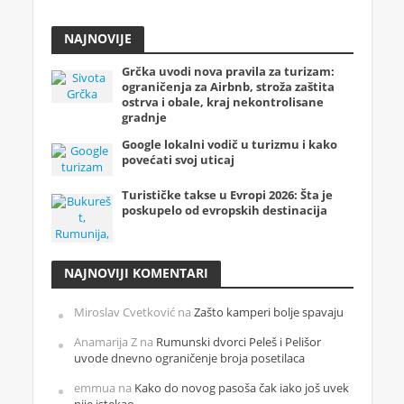
NAJNOVIJE
Grčka uvodi nova pravila za turizam:
ograničenja za Airbnb, stroža zaštita
ostrva i obale, kraj nekontrolisane
gradnje
Google lokalni vodič u turizmu i kako
povećati svoj uticaj
Turističke takse u Evropi 2026: Šta je
poskupelo od evropskih destinacija
NAJNOVIJI KOMENTARI
Miroslav Cvetković
na
Zašto kamperi bolje spavaju
Anamarija Z
na
Rumunski dvorci Peleš i Pelišor
uvode dnevno ograničenje broja posetilaca
emmua
na
Kako do novog pasoša čak iako još uvek