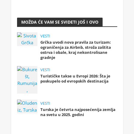
MOŽDA ĆE VAM SE SVIDETI JOŠ I OVO
VESTI
Grčka uvodi nova pravila za turizam:
ograničenja za Airbnb, stroža zaštita
ostrva i obale, kraj nekontrolisane
gradnje
VESTI
Turističke takse u Evropi 2026: Šta je
poskupelo od evropskih destinacija
VESTI
Turska je četvrta najposećenija zemlja
na svetu u 2025. godini