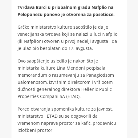
Tvrđava Burci u priobalnom gradu Nafplio na
Peloponezu ponovo je otvorena za posetioce.
Grčko ministarstvo kulture saopštilo je da je
venecijanska tvrđava koji se nalazi u luci Nafplio
(ili Nafplion) otvoren u prvoj nedelji avgusta i da
je ulaz bio besplatan do 17. avgusta.
Ovo saopštenje usledilo je nakon što je
ministarka kulture Lina Mendoni potpisala
memorandum o razumevanju sa Panagiotisom
Balomenosom, izvršnim direktorom i vršiocem
dužnosti generalnog direktora Hellenic Public
Properties Compani SA (ETAD).
Pored otvaranja spomenika kulture za javnost,
ministarstvo i ETAD su se dogovorili da
vremenom naprave prostor za kafić, prodavnicu i
izložbeni prostor.