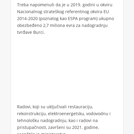
Treba napomenuti da je u 2019. godini u okviru
Nacionalnog strateškog referentnog okvira EU
2014-2020 (poznatog kao ESPA program) ukupno
obezbeđeno 2,7 miliona evra za nadogradnju
tvrđave Burci.
Radovi, koji su uključivali restauraciju,
rekonstrukciju, elektroenergetsku, vodovodnu i
tehnološku nadogradnju, kao i radovi na
pristupačnosti, završeni su 2021. godine,