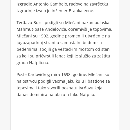
izgradio Antonio Gambelo, radove na završetku
izgradnje izveo je inženjer Brankaleone.
Tvrđavu Burci podigli su Mlečani nakon odlaska
Mahmut-paše Anđelovića, opremivši je topovima.
Mlečani su 1502. godine promenili utvrđenje na
jugozapadnoj strani u samostalni bedem sa
bedemima, spojili ga veštačkim mostom od stan
za koji su pričvrstili lanac koji je služio za zaštitu
grada Nafpliona.
Posle Karlovičkog mira 1698. godine, Mlečani su
na ostrvcu podigli veoma jaku kulu i bastione sa
topovima i tako stvorili poznatu tvrđavu koja
danas dominira na ulazu u luku Nafplio.