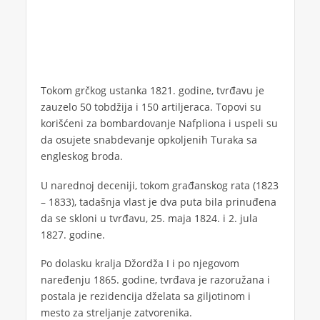
Tokom grčkog ustanka 1821. godine, tvrđavu je
zauzelo 50 tobdžija i 150 artiljeraca. Topovi su
korišćeni za bombardovanje Nafpliona i uspeli su
da osujete snabdevanje opkoljenih Turaka sa
engleskog broda.
U narednoj deceniji, tokom građanskog rata (1823
– 1833), tadašnja vlast je dva puta bila prinuđena
da se skloni u tvrđavu, 25. maja 1824. i 2. jula
1827. godine.
Po dolasku kralja Džordža I i po njegovom
naređenju 1865. godine, tvrđava je razoružana i
postala je rezidencija dželata sa giljotinom i
mesto za streljanje zatvorenika.