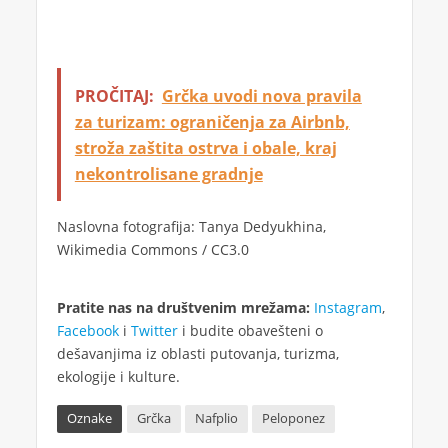
PROČITAJ:
Grčka uvodi nova pravila
za turizam: ograničenja za Airbnb,
stroža zaštita ostrva i obale, kraj
nekontrolisane gradnje
Naslovna fotografija: Tanya Dedyukhina,
Wikimedia Commons / CC3.0
Pratite nas na društvenim mrežama:
Instagram
,
Facebook
i
Twitter
i budite obavešteni o
dešavanjima iz oblasti putovanja, turizma,
ekologije i kulture.
Oznake
Grčka
Nafplio
Peloponez