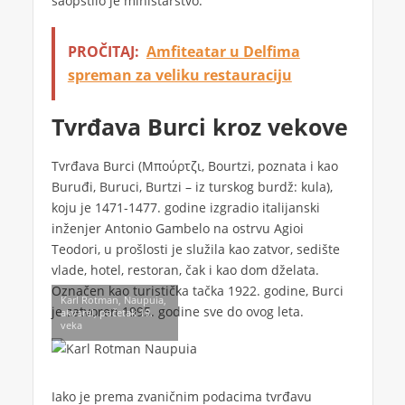
saopštilo je ministarstvo.
PROČITAJ:
Amfiteatar u Delfima
spreman za veliku restauraciju
Tvrđava Burci kroz vekove
Tvrđava Burci (Μπούρτζι, Bourtzi, poznata i kao
Buruđi, Buruci, Burtzi – iz turskog burdž: kula),
koju je 1471-1477. godine izgradio italijanski
inženjer Antonio Gambelo na ostrvu Agioi
Teodori, u prošlosti je služila kao zatvor, sedište
vlade, hotel, restoran, čak i kao dom dželata.
Označen kao turistička tačka 1922. godine, Burci
Karl Rotman, Naupuia,
je zatvoren 1995. godine sve do ovog leta.
akvarel, početak 19.
veka
Iako je prema zvaničnim podacima tvrđavu