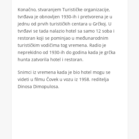
Konačno, stvaranjem Turističke organizacije,
tvrđava je obnovljen 1930-ih i pretvorena je u
jednu od prvih turističkih centara u Grčkoj. U
tvrđavi se tada nalazio hotel sa samo 12 soba i
restoran koji se pominjao u međunarodnim
turističkim vodičima tog vremena. Radio je
neprekidno od 1930-ih do godina kada je grčka
hunta zatvorila hotel i restoran.
Snimci iz vremena kada je bio hotel mogu se
videti u filmu Čovek u vozu iz 1958. reditelja
Dinosa Dimopulosa.