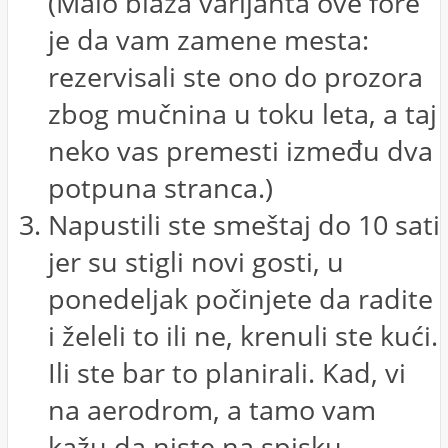
(Malo blaža varijanta ove fore
je da vam zamene mesta:
rezervisali ste ono do prozora
zbog mučnina u toku leta, a taj
neko vas premesti između dva
potpuna stranca.)
Napustili ste smeštaj do 10 sati
jer su stigli novi gosti, u
ponedeljak počinjete da radite
i želeli to ili ne, krenuli ste kući.
Ili ste bar to planirali. Kad, vi
na aerodrom, a tamo vam
kažu da niste na spisku