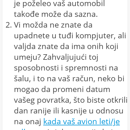
je poželeo vaš automobil
takođe može da sazna.
Vi možda ne znate da
upadnete u tuđi kompjuter, ali
valjda znate da ima onih koji
umeju? Zahvaljujući toj
sposobnosti i spremnosti na
šalu, i to na vaš račun, neko bi
mogao da promeni datum
vašeg povratka, što biste otkrili
dan ranije ili kasnije u odnosu
na onaj
kada vaš avion leti/je