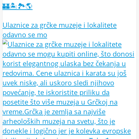
🏰🏝️🏞️🌎
Ulaznice za grčke muzeje i lokalitete
odavno se mo