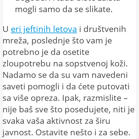
mogli samo da se slikate.
U
eri jeftinih letova
i društvenih
mreža, poslednje što vam je
potrebno je da osetite
zloupotrebu na sopstvenoj koži.
Nadamo se da su vam navedeni
saveti pomogli i da ćete putovati
sa više opreza. Ipak, razmislite –
nije baš sve što posedujete, niti je
svaka vaša aktivnost za širu
javnost. Ostavite nešto i za sebe.