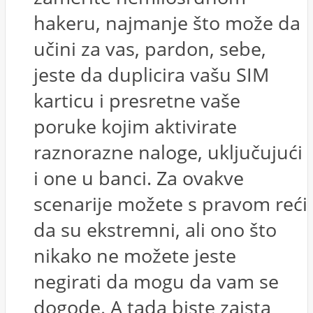
hakeru, najmanje što može da
učini za vas, pardon, sebe,
jeste da duplicira vašu SIM
karticu i presretne vaše
poruke kojim aktivirate
raznorazne naloge, uključujući
i one u banci. Za ovakve
scenarije možete s pravom reći
da su ekstremni, ali ono što
nikako ne možete jeste
negirati da mogu da vam se
dogode. A tada biste zaista