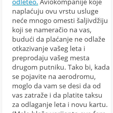
odleteo.
Aviokompanije koje
naplaćuju ovu vrstu usluge
neće mnogo omesti šaljivdžiju
koji se nameračio na vas,
budući da plaćanje ne odlaže
otkazivanje vašeg leta i
preprodaju vašeg mesta
drugom putniku. Tako bi, kada
se pojavite na aerodromu,
moglo da vam se desi da od
vas zatraže i da platite taksu
za odlaganje leta i novu kartu.