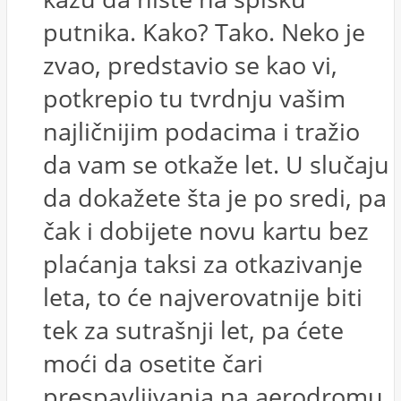
putnika. Kako? Tako. Neko je
zvao, predstavio se kao vi,
potkrepio tu tvrdnju vašim
najličnijim podacima i tražio
da vam se otkaže let. U slučaju
da dokažete šta je po sredi, pa
čak i dobijete novu kartu bez
plaćanja taksi za otkazivanje
leta, to će najverovatnije biti
tek za sutrašnji let, pa ćete
moći da osetite čari
prespavljivanja na aerodromu.