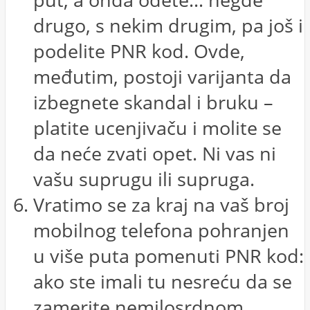
drugo, s nekim drugim, pa još i
podelite PNR kod. Ovde,
međutim, postoji varijanta da
izbegnete skandal i bruku –
platite ucenjivaču i molite se
da neće zvati opet. Ni vas ni
vašu suprugu ili supruga.
Vratimo se za kraj na vaš broj
mobilnog telefona pohranjen
u više puta pomenuti PNR kod:
ako ste imali tu nesreću da se
zamerite nemilosrdnom