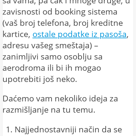
sa vama, pa čak i mnoge druge, u
zavisnosti od booking sistema
(vaš broj telefona, broj kreditne
kartice,
ostale podatke iz pasoša
,
adresu vašeg smeštaja) –
zanimljivi samo osoblju sa
aerodroma ili bi ih mogao
upotrebiti još neko.
Daćemo vam nekoliko ideja za
razmišljanje na tu temu.
Najjednostavniji način da se