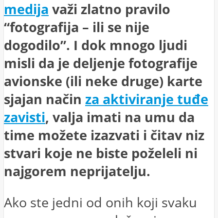
medija
važi zlatno pravilo
“fotografija – ili se nije
dogodilo”. I dok mnogo ljudi
misli da je deljenje fotografije
avionske (ili neke druge) karte
sjajan način
za aktiviranje tuđe
zavisti
, valja imati na umu da
time možete izazvati i čitav niz
stvari koje ne biste poželeli ni
najgorem neprijatelju.
Ako ste jedni od onih koji svaku