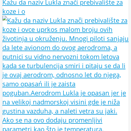
Kažu da naziv Lukla znači prebivalište za
koze i o