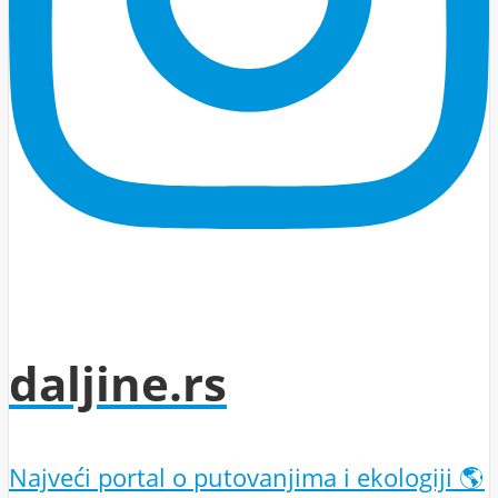
daljine.rs
Najveći portal o putovanjima i ekologiji 🌎