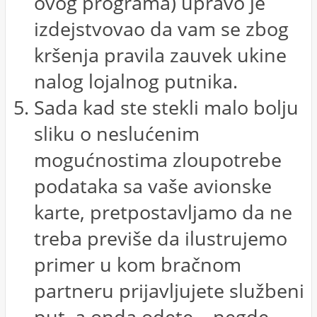
ovog programa) upravo je
izdejstvovao da vam se zbog
kršenja pravila zauvek ukine
nalog lojalnog putnika.
Sada kad ste stekli malo bolju
sliku o neslućenim
mogućnostima zloupotrebe
podataka sa vaše avionske
karte, pretpostavljamo da ne
treba previše da ilustrujemo
primer u kom bračnom
partneru prijavljujete službeni
put, a onda odete… negde