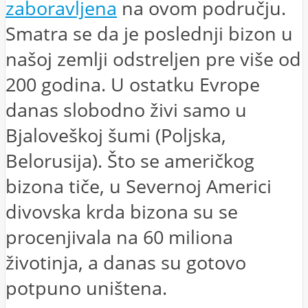
zaboravljena
na ovom području.
Smatra se da je poslednji bizon u
našoj zemlji odstreljen pre više od
200 godina. U ostatku Evrope
danas slobodno živi samo u
Bjaloveškoj šumi (Poljska,
Belorusija). Što se američkog
bizona tiče, u Severnoj Americi
divovska krda bizona su se
procenjivala na 60 miliona
životinja, a danas su gotovo
potpuno uništena.