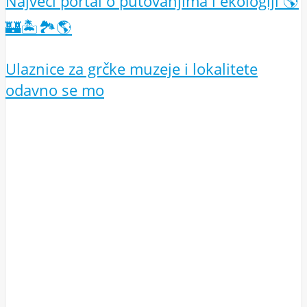
Najveći portal o putovanjima i ekologiji 🌎
🏰🏝️🏞️🌎
Ulaznice za grčke muzeje i lokalitete
odavno se mo