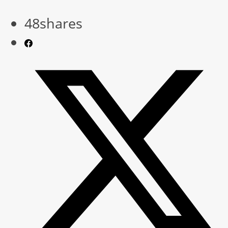
48
shares