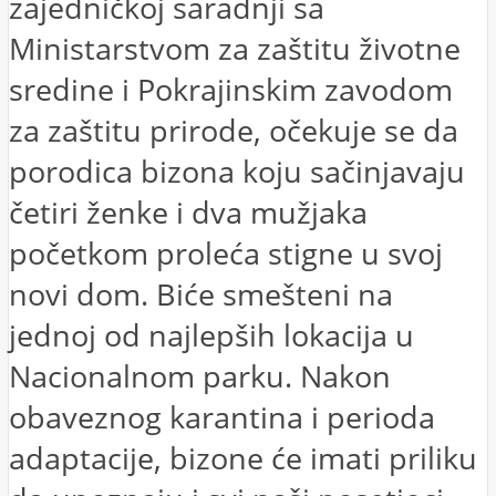
zajedničkoj saradnji sa
Ministarstvom za zaštitu životne
sredine i Pokrajinskim zavodom
za zaštitu prirode, očekuje se da
porodica bizona koju sačinjavaju
četiri ženke i dva mužjaka
početkom proleća stigne u svoj
novi dom. Biće smešteni na
jednoj od najlepših lokacija u
Nacionalnom parku. Nakon
obaveznog karantina i perioda
adaptacije, bizone će imati priliku