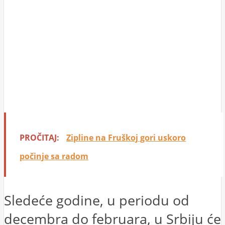
PROČITAJ:
Zipline na Fruškoj gori uskoro
počinje sa radom
Sledeće godine, u periodu od
decembra do februara, u Srbiju će