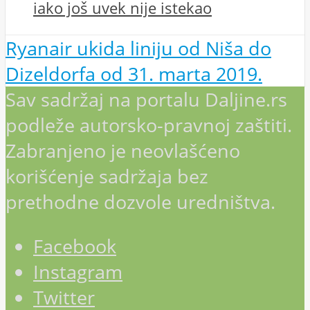
iako još uvek nije istekao
Ryanair ukida liniju od Niša do
Dizeldorfa od 31. marta 2019.
Sav sadržaj na portalu Daljine.rs
podleže autorsko-pravnoj zaštiti.
Zabranjeno je neovlašćeno
korišćenje sadržaja bez
prethodne dozvole uredništva.
Facebook
Instagram
Twitter