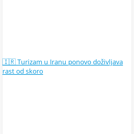
🇮🇷 Turizam u Iranu ponovo doživljava
rast od skoro