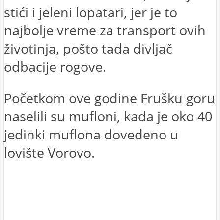
stići i jeleni lopatari, jer je to
najbolje vreme za transport ovih
životinja, pošto tada divljač
odbacije rogove.
Početkom ove godine Frušku goru
naselili su mufloni, kada je oko 40
jedinki muflona dovedeno u
lovište Vorovo.