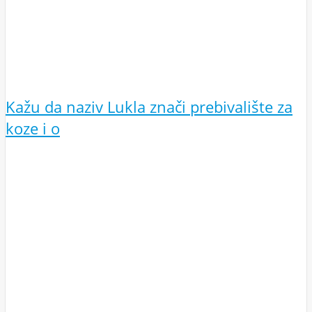
Kažu da naziv Lukla znači prebivalište za
koze i o