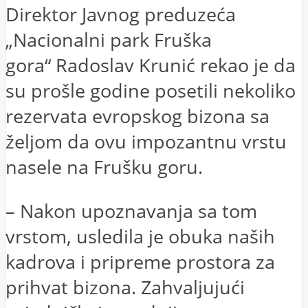
Direktor Javnog preduzeća
„Nacionalni park Fruška
gora“ Radoslav Krunić rekao je da
su prošle godine posetili nekoliko
rezervata evropskog bizona sa
željom da ovu impozantnu vrstu
nasele na Frušku goru.
– Nakon upoznavanja sa tom
vrstom, usledila je obuka naših
kadrova i pripreme prostora za
prihvat bizona. Zahvaljujući