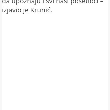
da upoznaju i svi naši posetioci –
izjavio je Krunić.