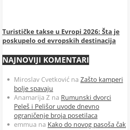
Turističke takse u Evropi 2026: Šta je
poskupelo od evropskih destinacija
NAJNOVIJI KOMENTARI
Miroslav Cvetković
na
Zašto kamperi
bolje spavaju
Anamarija Z
na
Rumunski dvorci
Peleš i Pelišor uvode dnevno
ograničenje broja posetilaca
emmua
na
Kako do novog pasoša čak