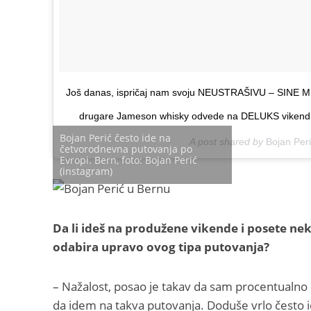
Još danas, ispričaj nam svoju NEUSTRAŠIVU – SINE METU
drugare Jameson whisky odvede na DELUKS vikend n
Bojan Perić često ide na
A post shared by
Bojan Per
četvorodnevna putovanja po
Evropi. Bern, foto: Bojan Perić
(instagram)
Da li ideš na produžene vikende i posete nek
odabira upravo ovog tipa putovanja?
– Nažalost, posao je takav da sam procentualno 
da idem na takva putovanja. Doduše vrlo često 