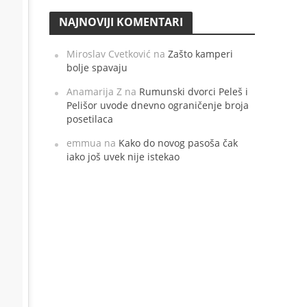
NAJNOVIJI KOMENTARI
Miroslav Cvetković
na
Zašto kamperi
bolje spavaju
Anamarija Z
na
Rumunski dvorci Peleš i
Pelišor uvode dnevno ograničenje broja
posetilaca
emmua
na
Kako do novog pasoša čak
iako još uvek nije istekao