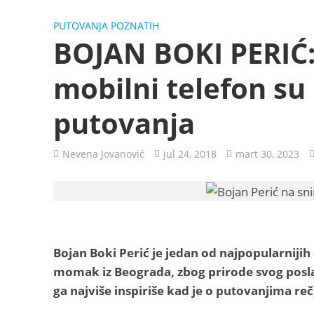
PUTOVANJA POZNATIH
BOJAN BOKI PERIĆ:
mobilni telefon su
putovanja
Nevena Jovanović
jul 24, 2018
mart 30, 2023
Bojan Boki Perić je jedan od najpopularnij
momak iz Beograda, zbog prirode svog posla, 
ga najviše inspiriše kad je o putovanjima reč