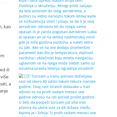
m, kao
o
kom
d ili
 više
ati, a
tanje