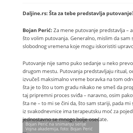
Daljine.rs: Šta za tebe predstavlja putovanje
Bojan Perić:
Za mene putovanje predstavlja – aps
što volim putovanja. Generalno, mislim da sam 
slobodnog vremena koje mogu iskoristiti upravo
Putovanje nije samo puko sedanje u neko prevo
drugom mestu. Putovanja predstavljaju ritual, od
izvučeš maksimalno vreme boravka na tom odredišt
šta je to što u tom gradu nikako ne smeš da propus
taj pripremni proces sviđa – naravno, osim pakov
šta ne – to mi se čini da, što sam stariji, pada 
iz svakodnevnice ima terapeutsku moć za pojedin
jednostavno se mnogo bolje osećate.
Bojan Perić na snimanju serije
Vojna akademija, foto: Bojan Perić