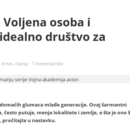
 Voljena osoba i
 idealno društvo za
8 min. čitanja
Komentarišite
ih domaćih glumaca mlađe generacije. Ovaj šarmantni
često putuje, menja lokalitete i zemlje, a šta je ono 
, pročitajte u nastavku.