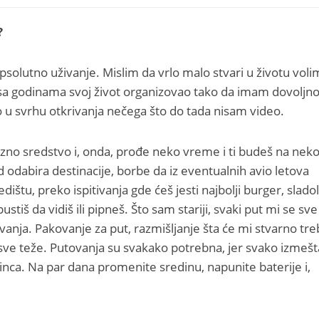
?
olutno uživanje. Mislim da vrlo malo stvari u životu voli
sa godinama svoj život organizovao tako da imam dovoljn
 u svrhu otkrivanja nečega što do tada nisam video.
zno sredstvo i, onda, prođe neko vreme i ti budeš na ne
 odabira destinacije, borbe da iz eventualnih avio letova
u, preko ispitivanja gde ćeš jesti najbolji burger, sladole
tiš da vidiš ili pipneš. Što sam stariji, svaki put mi se sve
anja. Pakovanje za put, razmišljanje šta će mi stvarno treb
mi sve teže. Putovanja su svakako potrebna, jer svako izmeš
ca. Na par dana promenite sredinu, napunite baterije i,