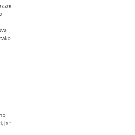
 razni
o
ova
 tako
amo
, jer