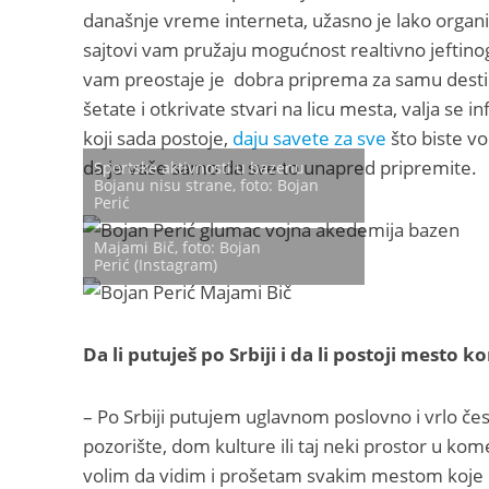
današnje vreme interneta, užasno je lako organi
sajtovi vam pružaju mogućnost realtivno jeftinog
vam preostaje je dobra priprema za samu dest
šetate i otkrivate stvari na licu mesta, valja se i
koji sada postoje,
daju savete za sve
što biste vol
da je vaše samo da sve to unapred pripremite.
Sportske aktivnosti u bazenu
Bojanu nisu strane, foto: Bojan
Perić
Majami Bič, foto: Bojan
Perić (Instagram)
Da li putuješ po Srbiji i da li postoji mesto 
– Po Srbiji putujem uglavnom poslovno i vrlo č
pozorište, dom kulture ili taj neki prostor u kome
volim da vidim i prošetam svakim mestom koje 