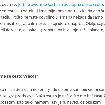
zovati se.
Jeftine avionske karte su dostupne dosta često
,
 smeštaja u hotelu ili iznajmljenom stanu – tako da ono št
inaciju. Pošto nemate dovoljno vremena nekada da samo
nformisati o gradu ili mestu u koji idete unapred. Obilje sajt
eli da vidite, okusite ili probate, na bilo kojoj tački planete,
kome se često vraćaš?
esto mi se desi da u nekom gradu u kome sam bio vidim s
 se igra predstava. Nažalost, to je nešto što me baš rastuži
posetim. Isto tako, nemam razvijenu naviku da obilazim