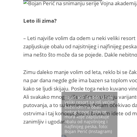
Leto ili zima?
– Leti najviše volim da odem u neki veliki resor
zapljuskuje obalu od najsitnijeg i najfinijeg pes
ima nešto što može da se pojede. Dakle nebitno 
Zimu daleko manje volim od leta, reklo bi se č
na par dana negde gde ima bazen sa toplom vo
kako se ljudi skijaju. Posle toga neko kuvano 
Ali svakako mnogo više volim ovu letnju varijan
Bojan voli da ode u neki
veliki resort sa još većim
putovanja, a to su krstarenja. Nisam očekivao da
bazenom na obali
nekog lepog i plavog
ostrvima i taj koncept gde vi brodom idete od me
mora koje zapljuskuje
zanimljiv i ugodan.
obalu od najsitnijeg i
najfinijeg peska, foto:
Bojan Perić (Instagram)