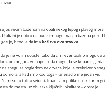
t sa još većim bazenom na obali nekog lepog i plavog mora 
ka. U blizini je dobro da bude i mnogo manjih bazena pored 
gde je, bitno je da ima
baš sve ove stavke
.
ak da je ne volim uopšte, tako da zimi eventualno mogu da
dom, po mogućstvu napolju, da mogu da se kupam i gled
vino na snegu sa pogledom na drveće koje je prekriveno s
tu odmora, a kad smo kod toga – iznenadio me jedan vid
 će mi se to toliko svideti. Imao sam prilike da krstarim g
sta do mesta, uz obilaske ključnih lokaliteta – dosta je