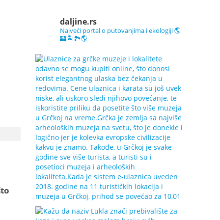
daljine.rs
Najveći portal o putovanjima i ekologiji 🌎
🏰🏝️🏞️🌎
što