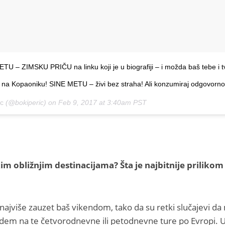
 – ZIMSKU PRIČU na linku koji je u biografiji – i možda baš tebe i t
a Kopaoniku! SINE METU – živi bez straha! Ali konzumiraj odgovorno
ic
(@bokiperic) on
Feb 9, 2017 at 3:40am PST
im obližnjim destinacijama? Šta je najbitnije prilikom
najviše zauzet baš vikendom, tako da su retki slučajevi d
idem na te četvorodnevne ili petodnevne ture po Evropi. 