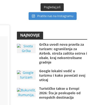
Pogledaj još
Pratite nas na Instagramu
NAJNOVIJE
Grčka uvodi nova pravila za
turizam: ograničenja za
Airbnb, stroža zaštita ostrva i
obale, kraj nekontrolisane
gradnje
Google lokalni vodič u
turizmu i kako povećati svoj
uticaj
Turističke takse u Evropi
2026: Šta je poskupelo od
evropskih destinacija