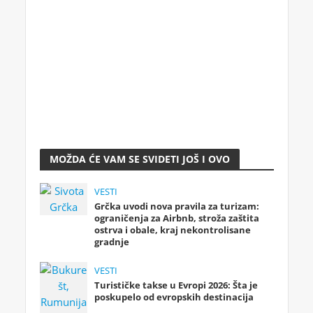
MOŽDA ĆE VAM SE SVIDETI JOŠ I OVO
VESTI
Grčka uvodi nova pravila za turizam:
ograničenja za Airbnb, stroža zaštita
ostrva i obale, kraj nekontrolisane
gradnje
VESTI
Turističke takse u Evropi 2026: Šta je
poskupelo od evropskih destinacija