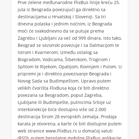
Prve zelene međunarodne FlixBus linije kreću 25.
jula iz Beograda povezujući ga direktno sa
destinacijama u Hrvatskoj i Sloveniji. Sa tri
dnevna polaska i jednim noćnim, iz Beograda
moći će svakodnevno da se putuje prema
Zagrebu i Ljubljani za već od 999 dinara. Isto tako,
Beograd se sezonski povezuje i sa Dalmacijom te
Istrom i Kvarnerom; između ostalog sa
Biogradom, Vodicama, Šibenikom, Trogirom i
Splitom te Rijekom, Opatijom, Rovinjem i Pulom. U
pripremi je i direktno povezivanje Beograda i
Novog Sada sa Budimpeštom. Upravo putem
velikih čvorišta FlixBusa koja će biti direktno
povezana sa Beogradom, poput Zagreba,
Ljubljane ili Budimpešte, putnicima Srbije uz
interkonekcije biće dostupno više od 2.000
destinacija širom 28 evropskih zemalja. Prodaja
karata je otvorena, a karte će biti dostupne putem
web stranice www.FlixBus.rs u domaćoj valuti
(RSD), putem besplatne mobilne FlixBus aplikacije