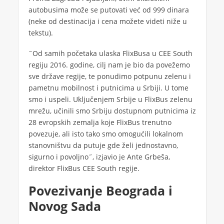
autobusima može se putovati već od 999 dinara
(neke od destinacija i cena možete videti niže u
tekstu).
˝Od samih početaka ulaska FlixBusa u CEE South
regiju 2016. godine, cilj nam je bio da povežemo
sve države regije, te ponudimo potpunu zelenu i
pametnu mobilnost i putnicima u Srbiji. U tome
smo i uspeli. Uključenjem Srbije u FlixBus zelenu
mrežu, učinili smo Srbiju dostupnom putnicima iz
28 evropskih zemalja koje FlixBus trenutno
povezuje, ali isto tako smo omogućili lokalnom
stanovništvu da putuje gde želi jednostavno,
sigurno i povoljno˝, izjavio je Ante Grbeša,
direktor FlixBus CEE South regije.
Povezivanje Beograda i
Novog Sada