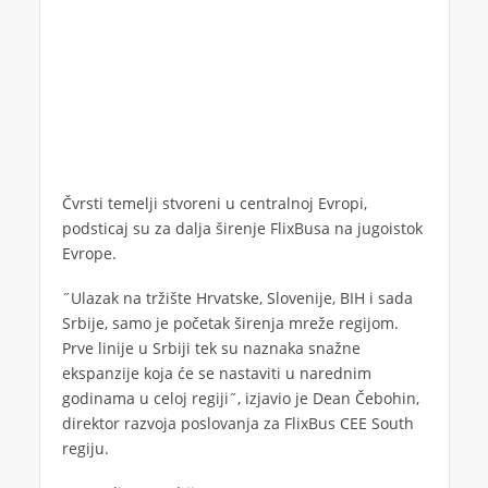
Čvrsti temelji stvoreni u centralnoj Evropi,
podsticaj su za dalja širenje FlixBusa na jugoistok
Evrope.
˝Ulazak na tržište Hrvatske, Slovenije, BIH i sada
Srbije, samo je početak širenja mreže regijom.
Prve linije u Srbiji tek su naznaka snažne
ekspanzije koja će se nastaviti u narednim
godinama u celoj regiji˝, izjavio je Dean Čebohin,
direktor razvoja poslovanja za FlixBus CEE South
regiju.