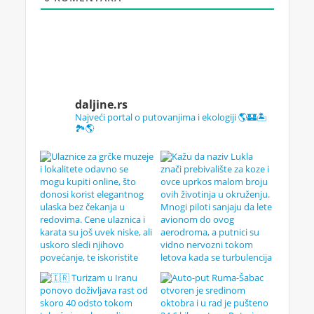
daljine.rs
Najveći portal o putovanjima i ekologiji 🌎🏰🏝️
🏞️🌎