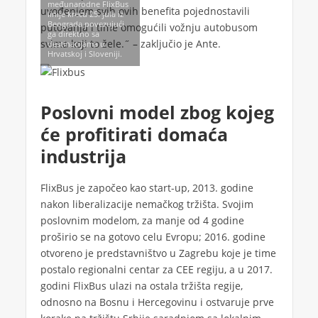
međunarodne FlixBus
uvođenjem svih ovih benefita pojednostavili
linije kreću 25. jula iz
Beograda povezujući
putovanja i time omogućili vožnju autobusom
ga direktno sa
svima koji to žele.˝ – zaključio je Ante.
destinacijama u
Hrvatskoj i Sloveniji.
Poslovni model zbog kojeg
će profitirati domaća
industrija
FlixBus je započeo kao start-up, 2013. godine
nakon liberalizacije nemačkog tržišta. Svojim
poslovnim modelom, za manje od 4 godine
proširio se na gotovo celu Evropu; 2016. godine
otvoreno je predstavništvo u Zagrebu koje je time
postalo regionalni centar za CEE regiju, a u 2017.
godini FlixBus ulazi na ostala tržišta regije,
odnosno na Bosnu i Hercegovinu i ostvaruje prve