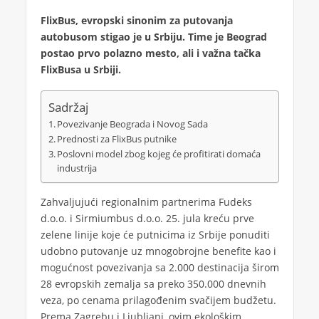
FlixBus, evropski sinonim za putovanja
autobusom stigao je u Srbiju. Time je Beograd
postao prvo polazno mesto, ali i važna tačka
FlixBusa u Srbiji.
Sadržaj
Povezivanje Beograda i Novog Sada
Prednosti za FlixBus putnike
Poslovni model zbog kojeg će profitirati domaća
industrija
Zahvaljujući regionalnim partnerima Fudeks
d.o.o. i Sirmiumbus d.o.o. 25. jula kreću prve
zelene linije koje će putnicima iz Srbije ponuditi
udobno putovanje uz mnogobrojne benefite kao i
mogućnost povezivanja sa 2.000 destinacija širom
28 evropskih zemalja sa preko 350.000 dnevnih
veza, po cenama prilagođenim svačijem budžetu.
Prema Zagrebu i Ljubljani, ovim ekološkim