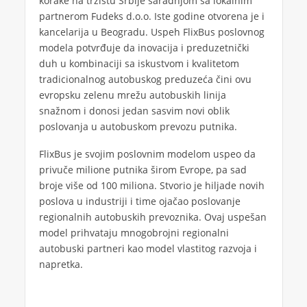
korake na tržištu Srbije saradnjom sa lokalnim
partnerom Fudeks d.o.o. Iste godine otvorena je i
kancelarija u Beogradu. Uspeh FlixBus poslovnog
modela potvrđuje da inovacija i preduzetnički
duh u kombinaciji sa iskustvom i kvalitetom
tradicionalnog autobuskog preduzeća čini ovu
evropsku zelenu mrežu autobuskih linija
snažnom i donosi jedan sasvim novi oblik
poslovanja u autobuskom prevozu putnika.
FlixBus je svojim poslovnim modelom uspeo da
privuče milione putnika širom Evrope, pa sad
broje više od 100 miliona. Stvorio je hiljade novih
poslova u industriji i time ojačao poslovanje
regionalnih autobuskih prevoznika. Ovaj uspešan
model prihvataju mnogobrojni regionalni
autobuski partneri kao model vlastitog razvoja i
napretka.