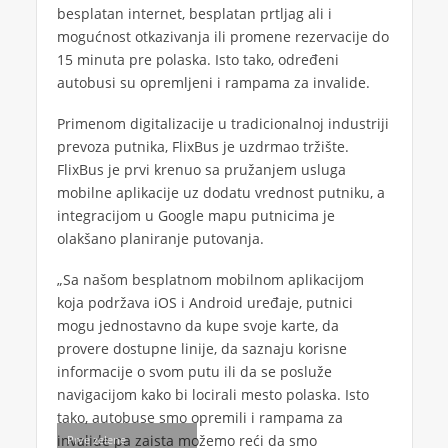
besplatan internet, besplatan prtljag ali i
mogućnost otkazivanja ili promene rezervacije do
15 minuta pre polaska. Isto tako, određeni
autobusi su opremljeni i rampama za invalide.
Primenom digitalizacije u tradicionalnoj industriji
prevoza putnika, FlixBus je uzdrmao tržište.
FlixBus je prvi krenuo sa pružanjem usluga
mobilne aplikacije uz dodatu vrednost putniku, a
integracijom u Google mapu putnicima je
olakšano planiranje putovanja.
„Sa našom besplatnom mobilnom aplikacijom
koja podržava iOS i Android uređaje, putnici
mogu jednostavno da kupe svoje karte, da
provere dostupne linije, da saznaju korisne
informacije o svom putu ili da se posluže
navigacijom kako bi locirali mesto polaska. Isto
tako, autobuse smo opremili i rampama za
invalide pa zaista možemo reći da smo
Prve zelene