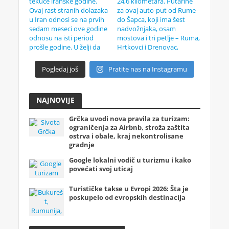
Pogledaj još
Pratite nas na Instagramu
NAJNOVIJE
Grčka uvodi nova pravila za turizam:
ograničenja za Airbnb, stroža zaštita
ostrva i obale, kraj nekontrolisane
gradnje
Google lokalni vodič u turizmu i kako
povećati svoj uticaj
Turističke takse u Evropi 2026: Šta je
poskupelo od evropskih destinacija