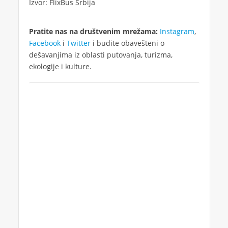
Izvor: FlixBus Srbija
Pratite nas na društvenim mrežama:
Instagram
,
Facebook
i
Twitter
i budite obavešteni o
dešavanjima iz oblasti putovanja, turizma,
ekologije i kulture.