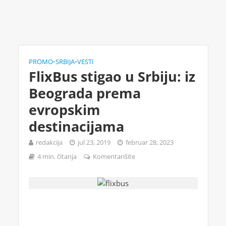
PROMO
•
SRBIJA
•
VESTI
FlixBus stigao u Srbiju: iz
Beograda prema
evropskim
destinacijama
redakcija
jul 23, 2019
februar 28, 2023
4 min. čitanja
Komentarišite