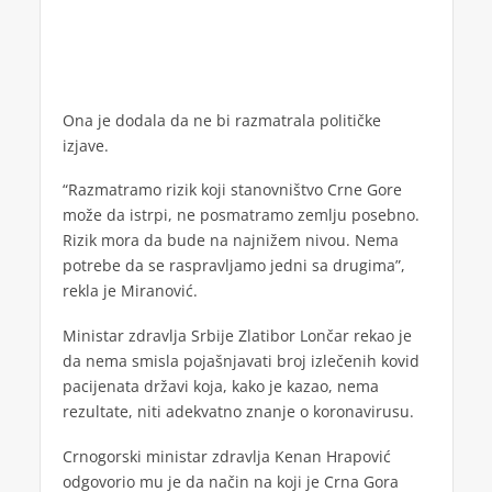
Ona je dodala da ne bi razmatrala političke
izjave.
“Razmatramo rizik koji stanovništvo Crne Gore
može da istrpi, ne posmatramo zemlju posebno.
Rizik mora da bude na najnižem nivou. Nema
potrebe da se raspravljamo jedni sa drugima”,
rekla je Miranović.
Ministar zdravlja Srbije Zlatibor Lončar rekao je
da nema smisla pojašnjavati broj izlečenih kovid
pacijenata državi koja, kako je kazao, nema
rezultate, niti adekvatno znanje o koronavirusu.
Crnogorski ministar zdravlja Kenan Hrapović
odgovorio mu je da način na koji je Crna Gora