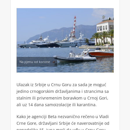
Na pjenu od korone
Ulazak iz Srbije u Crnu Goru za sada je moguć
jedino crnogorskim državljanima i strancima sa
stalnim ili privremenim boravkom u Crnoj Gori,
ali uz 14 dana samoizolacije ili karantina.
Kako je agenciji Beta nezvanično rečeno u Vladi
Crne Gore, državljani Srbije će naverovatnije od
ponedeljka 15. juna moći da uđu u Crnu Goru