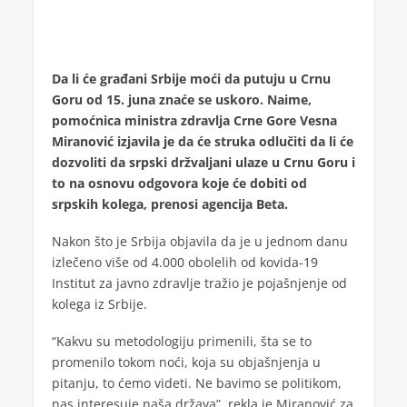
Da li će građani Srbije moći da putuju u Crnu
Goru od 15. juna znaće se uskoro. Naime,
pomoćnica ministra zdravlja Crne Gore Vesna
Miranović izjavila je da će struka odlučiti da li će
dozvoliti da srpski držvaljani ulaze u Crnu Goru i
to na osnovu odgovora koje će dobiti od
srpskih kolega, prenosi agencija Beta.
Nakon što je Srbija objavila da je u jednom danu
izlečeno više od 4.000 obolelih od kovida-19
Institut za javno zdravlje tražio je pojašnjenje od
kolega iz Srbije.
“Kakvu su metodologiju primenili, šta se to
promenilo tokom noći, koja su objašnjenja u
pitanju, to ćemo videti. Ne bavimo se politikom,
nas interesuje naša država”, rekla je Miranović za