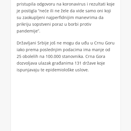
pristupila odgovoru na koronavirus i rezultati koje
je postigla “neće ili ne žele da vide samo oni koji
su zaokupljeni najperfidnijim manevrima da
prikriju sopstveni poraz u borbi protiv
pandemije”.
Državljani Srbije još ne mogu da uđu u Crnu Goru
iako prema poslednjim podacima ima manje od
25 obolelih na 100.000 stanovnika. Crna Gora
dozvoljava ulazak građanima 131 države koje
ispunjavaju te epidemiološke uslove.