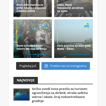
Pogledaj još
Pratite nas na Instagramu
NAJNOVIJE
Grčka uvodi nova pravila za turizam:
ograničenja za Airbnb, stroža zaštita
ostrva i obale, kraj nekontrolisane
gradnje