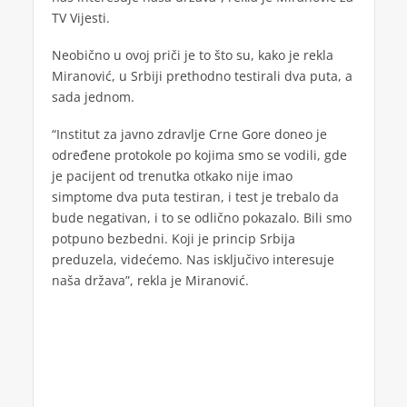
TV Vijesti.
Neobično u ovoj priči je to što su, kako je rekla
Miranović, u Srbiji prethodno testirali dva puta, a
sada jednom.
“Institut za javno zdravlje Crne Gore doneo je
određene protokole po kojima smo se vodili, gde
je pacijent od trenutka otkako nije imao
simptome dva puta testiran, i test je trebalo da
bude negativan, i to se odlično pokazalo. Bili smo
potpuno bezbedni. Koji je princip Srbija
preduzela, videćemo. Nas isključivo interesuje
naša država”, rekla je Miranović.