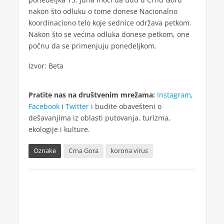
nakon što odluku o tome donese Nacionalno
koordinaciono telo koje sednice održava petkom.
Nakon što se većina odluka donese petkom, one
počnu da se primenjuju ponedeljkom.
Izvor: Beta
Pratite nas na društvenim mrežama:
Instagram
,
Facebook
i
Twitter
i budite obavešteni o
dešavanjima iz oblasti putovanja, turizma,
ekologije i kulture.
Oznake
Crna Gora
korona virus