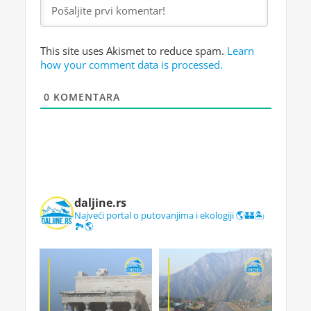
This site uses Akismet to reduce spam.
Learn
how your comment data is processed.
0
KOMENTARA
daljine.rs
Najveći portal o putovanjima i ekologiji 🌎🏰🏝️
🏞️🌎