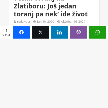
Zlatiboru: Još jedan
toranj pa nek’ ide život
redakcija
jun 10, 2020
oktobar 16, 2024
3 min. čitanja
Jedan komentar
1
SHARE
Teslin toranj na Zlatiboru će verovatno uskoro