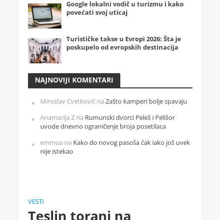
Google lokalni vodič u turizmu i kako
povećati svoj uticaj
Turističke takse u Evropi 2026: Šta je
poskupelo od evropskih destinacija
NAJNOVIJI KOMENTARI
Miroslav Cvetković
na
Zašto kamperi bolje spavaju
Anamarija Z
na
Rumunski dvorci Peleš i Pelišor
uvode dnevno ograničenje broja posetilaca
emmua
na
Kako do novog pasoša čak iako još uvek
nije istekao
VESTI
Teslin toranj na