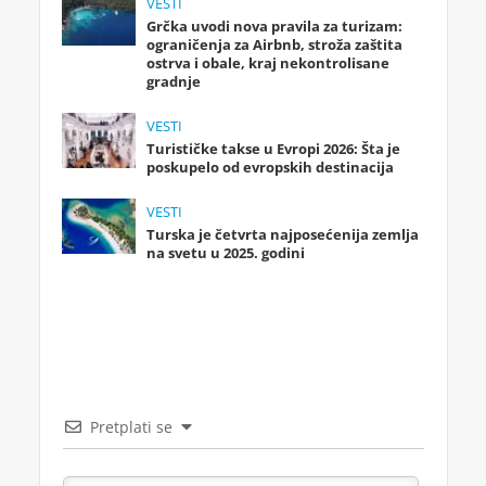
VESTI
Grčka uvodi nova pravila za turizam:
ograničenja za Airbnb, stroža zaštita
ostrva i obale, kraj nekontrolisane
gradnje
VESTI
Turističke takse u Evropi 2026: Šta je
poskupelo od evropskih destinacija
VESTI
Turska je četvrta najposećenija zemlja
na svetu u 2025. godini
Pretplati se