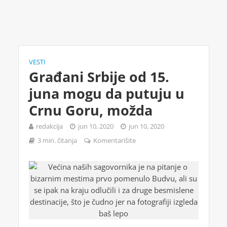
VESTI
Građani Srbije od 15.
juna mogu da putuju u
Crnu Goru, možda
redakcija
jun 10, 2020
jun 10, 2020
3 min. čitanja
Komentarišite