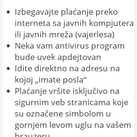
Izbegavajte plaćanje preko
interneta sa javnih kompjutera
ili javnih mreža (vajerlesa)
Neka vam antivirus program
bude uvek apdejtovan
Idite direktno na adresu na
kojoj „imate posla“
Plaćanje vršite isključivo na
sigurnim veb stranicama koje
su označene simbolom u
gornjem levom uglu na vašem
brauzeru