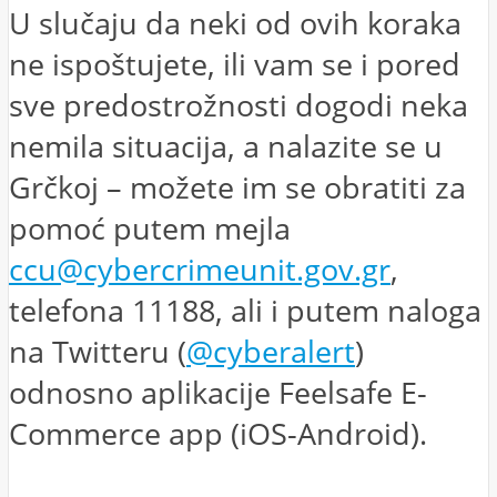
U slučaju da neki od ovih koraka
ne ispoštujete, ili vam se i pored
sve predostrožnosti dogodi neka
nemila situacija, a nalazite se u
Grčkoj – možete im se obratiti za
pomoć putem mejla
ccu@cybercrimeunit.gov.gr
,
telefona 11188, ali i putem naloga
na Twitteru (
@cyberalert
)
odnosno aplikacije Feelsafe E-
Commerce app (iOS-Android).