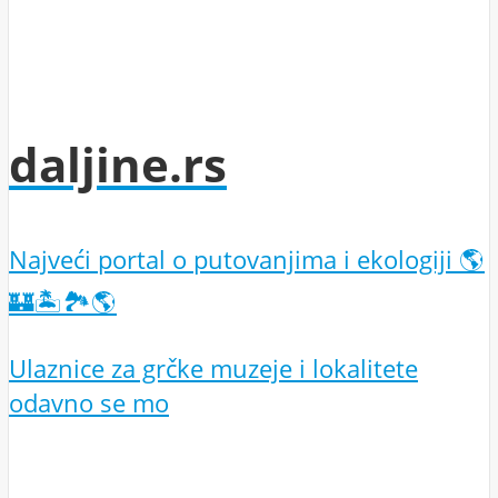
daljine.rs
Najveći portal o putovanjima i ekologiji 🌎
🏰🏝️🏞️🌎
Ulaznice za grčke muzeje i lokalitete
odavno se mo