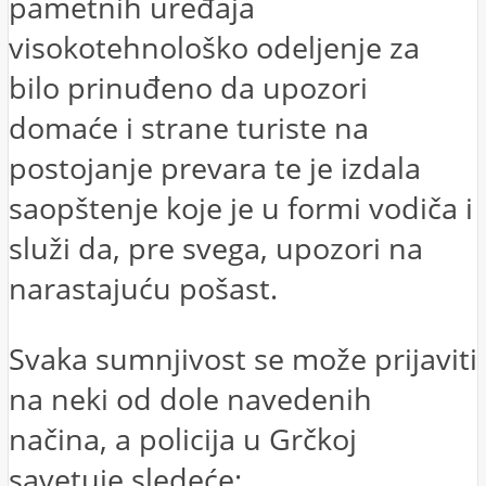
pametnih uređaja
visokotehnološko odeljenje za
bilo prinuđeno da upozori
domaće i strane turiste na
postojanje prevara te je izdala
saopštenje koje je u formi vodiča i
služi da, pre svega, upozori na
narastajuću pošast.
Svaka sumnjivost se može prijaviti
na neki od dole navedenih
načina, a policija u Grčkoj
savetuje sledeće: