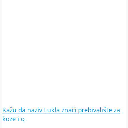
Kažu da naziv Lukla znači prebivalište za
koze i o