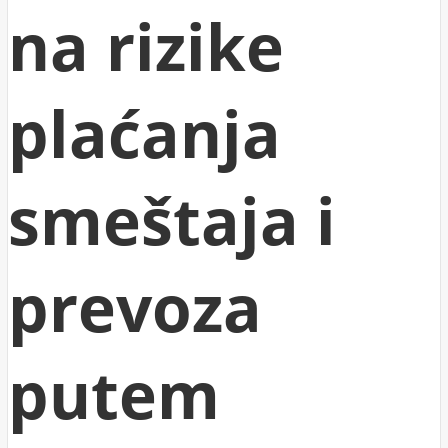
na rizike
plaćanja
smeštaja i
prevoza
putem