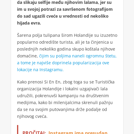
da slikaju selfije među njihovim lalama, jer su
im u svojoj potrazi za savršenom fotografijom
do sad ugazili cveće u vrednosti od nekoliko
hijada evra.
Šarena polja tulipana širom Holandije su izuzetno
popularno odredište turista, ali je ta činjenica u
poslednjih nekoliko godina skupo koštala njihove
domaćine,
čijim su poljima naneli ogromnu štetu,
a tome je najviše doprinela popularizacija ove
lokacije na Instagramu.
Kako prenosi Si En En, zbog toga su se Turistička
organizacija Holandije i lokalni uzgajivači lala
udružili, pokrenuvši kampanju na društvenim
medijima, kako bi milenijalcima skrenuli pažnju
da se na svojim putovanjima drže podalje od
njihovog cveća.
PROČITAJ:
Instagram ima presudan