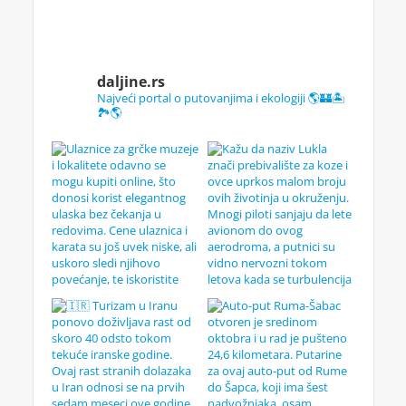
daljine.rs
Najveći portal o putovanjima i ekologiji 🌎🏰🏝️
🏞️🌎