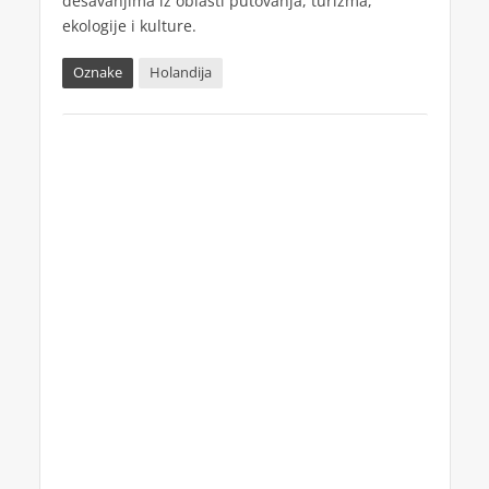
dešavanjima iz oblasti putovanja, turizma,
ekologije i kulture.
Oznake
Holandija