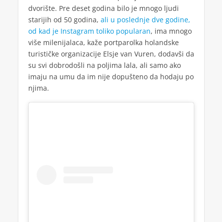
dvorište. Pre deset godina bilo je mnogo ljudi
starijih od 50 godina,
ali u poslednje dve godine,
od kad je Instagram toliko popularan
, ima mnogo
više milenijalaca, kaže portparolka holandske
turističke organizacije Elsje van Vuren, dodavši da
su svi dobrodošli na poljima lala, ali samo ako
imaju na umu da im nije dopušteno da hodaju po
njima.