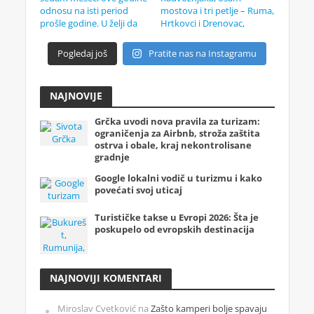
Pogledaj još
Pratite nas na Instagramu
NAJNOVIJE
Grčka uvodi nova pravila za turizam:
ograničenja za Airbnb, stroža zaštita
ostrva i obale, kraj nekontrolisane
gradnje
Google lokalni vodič u turizmu i kako
povećati svoj uticaj
Turističke takse u Evropi 2026: Šta je
poskupelo od evropskih destinacija
NAJNOVIJI KOMENTARI
Miroslav Cvetković
na
Zašto kamperi bolje spavaju