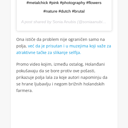
#metalchick #pink #photography #flowers
#nature #dutch #brutal
A post shared by
Sonia Anubis
(@soniaanubis) on
Apr 19,
Ona ističe da problem nije ograničen samo na
polja,
već da je prisutan i u muzejima koji važe za
atraktivne tačke za slikanje selfija.
Promo video kojim, između ostalog, Holanđani
pokušavaju da se bore protiv ove pošasti,
prikazuje polja lala za koje autori napominju da
se hrane ljubavlju i negom brižnih holandskih
farmera.