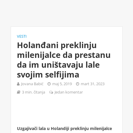
VESTI
Holanđani preklinju
milenijalce da prestanu
da im uništavaju lale
svojim selfijima
Jovana Babić
maj 5, 2019
mart 31, 2023
3 min. čitanja
Jedan komentar
Uzgajivači lala u Holandiji preklinju milenijalce