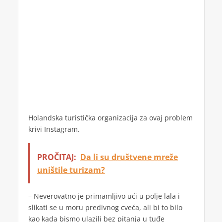
Holandska turistička organizacija za ovaj problem
krivi Instagram.
PROČITAJ:
Da li su društvene mreže
uništile turizam?
– Neverovatno je primamljivo ući u polje lala i
slikati se u moru predivnog cveća, ali bi to bilo
kao kada bismo ulazili bez pitanja u tuđe