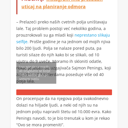
uticaj na planiranje odmora
– Prelazeći preko naših cvetnih polja uništavaju
lale. Taj problem postoji već nekoliko godina, a
prouzrokovali su ga mladi koji
neprestano slikaju
selfije.
Prošle godine je na jednom od mojih njiva
bilo 200 ljudi. Polja se nalaze pored puta, pa
turisti silaze do njih kako bi se slikali, od 10
ujutru do 9 uveče. Moramo ih skloniti odatle,
Ima gde da se prođe,
rekao je jedan od uzgajivača Sajmon Penings, koji
ali očigledno se bolje
zapadno od Amsterdama poseduje više od 40
fotka kad se gazi po
samom cveću
polja lala.
On procenjuje da na njegova polja svakodnevno
dolazi na hiljade ljudi, a neki od njih su na
jednom polju napravili štetu od 10.000 evra. Kako
Penings navodi, to je bio trenutak u kom je rekao
“Ovo se mora promeniti”.