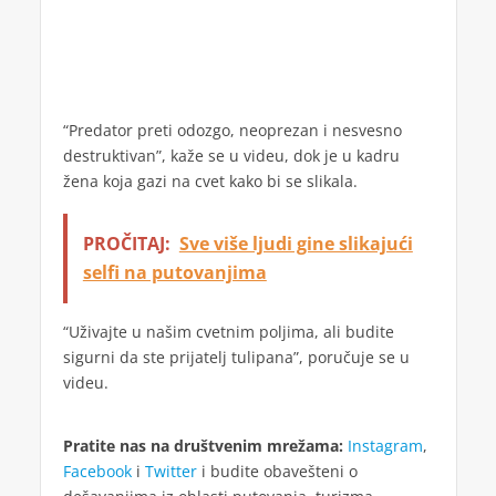
“Predator preti odozgo, neoprezan i nesvesno
destruktivan”, kaže se u videu, dok je u kadru
žena koja gazi na cvet kako bi se slikala.
PROČITAJ:
Sve više ljudi gine slikajući
selfi na putovanjima
“Uživajte u našim cvetnim poljima, ali budite
sigurni da ste prijatelj tulipana”, poručuje se u
videu.
Pratite nas na društvenim mrežama:
Instagram
,
Facebook
i
Twitter
i budite obavešteni o