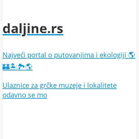
daljine.rs
Najveći portal o putovanjima i ekologiji 🌎
🏰🏝️🏞️🌎
Ulaznice za grčke muzeje i lokalitete
odavno se mo