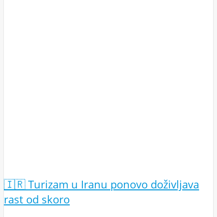
🇮🇷 Turizam u Iranu ponovo doživljava
rast od skoro