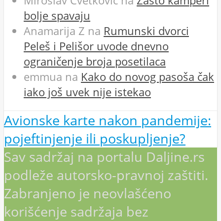
Miroslav Cvetković
na
Zašto kamperi
bolje spavaju
Anamarija Z
na
Rumunski dvorci
Peleš i Pelišor uvode dnevno
ograničenje broja posetilaca
emmua
na
Kako do novog pasoša čak
iako još uvek nije istekao
Avionske karte nakon pandemije:
pojeftinjenje ili poskupljenje?
Sav sadržaj na portalu Daljine.rs
podleže autorsko-pravnoj zaštiti.
Zabranjeno je neovlašćeno
korišćenje sadržaja bez