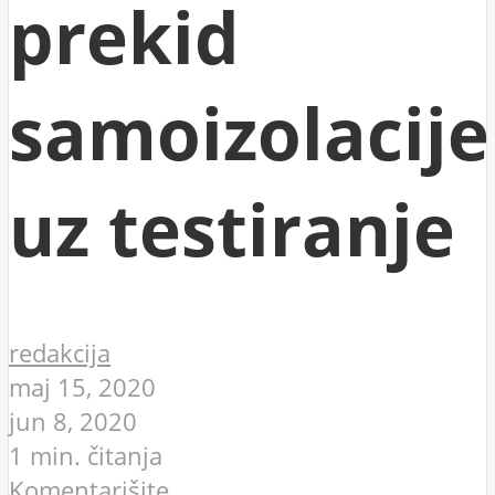
prekid
samoizolacije
uz testiranje
redakcija
maj 15, 2020
jun 8, 2020
1 min. čitanja
Komentarišite