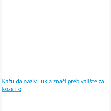
Kažu da naziv Lukla znači prebivalište za
koze i o