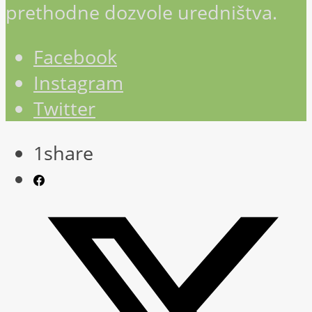
prethodne dozvole uredništva.
Facebook
Instagram
Twitter
1
share