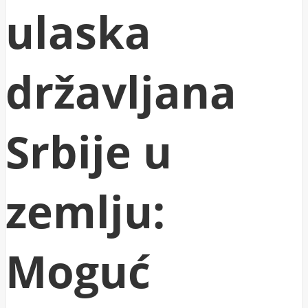
ulaska
državljana
Srbije u
zemlju:
Moguć