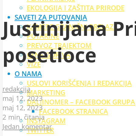
EKOLOGIJA I ZAŠTITA PRIRODE
SAVETI ZA PUTOVANJA
Justinijana P
KAMERE GRANIČNI PRELAZI
PUTARINE
PREVOZ TRAJEKTOM
posetioce
CENE GORIVA
VIZE
O NAMA
USLOVI KORIŠĆENJA I REDAKCIJA
redakcija
MARKETING
maj 12, 2023
DALJINOMER – FACEBOOK GRUPA
maj 12, 2023
FACEBOOK STRANICA
2 min. čitanja
INSTAGRAM
Jedan komentar
TWITTER