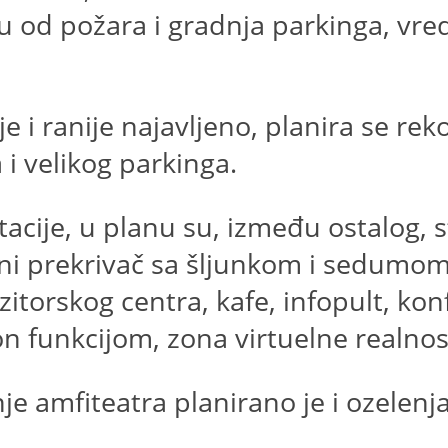
itu od požara i gradnja parkinga, vre
je i ranije najavljeno, planira se re
i velikog parkinga.
acije, u planu su, između ostalog, s
i prekrivač sa šljunkom i sedumom, 
itorskog centra, kafe, infopult, konf
ion funkcijom, zona virtuelne realno
e amfiteatra planirano je i ozelenj