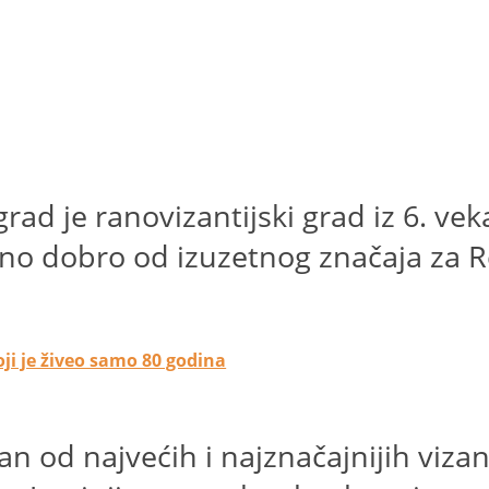
d je ranovizantijski grad iz 6. veka 
no dobro od izuzetnog značaja za R
oji je živeo samo 80 godina
dan od najvećih i najznačajnijih viza