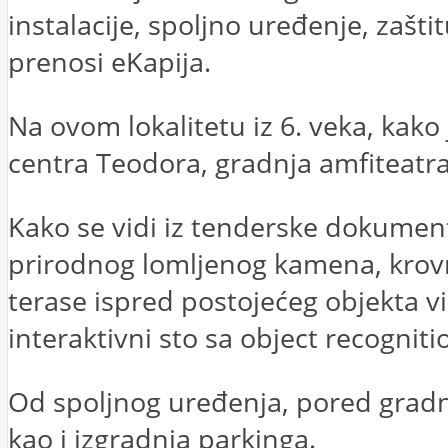
instalacije, spoljno uređenje, zašt
prenosi eKapija.
Na ovom lokalitetu iz 6. veka, kako 
centra Teodora, gradnja amfiteatra 
Kako se vidi iz tenderske dokument
prirodnog lomljenog kamena, krovn
terase ispred postojećeg objekta viz
interaktivni sto sa object recognit
Od spoljnog uređenja, pored gradnj
kao i izgradnja parkinga.