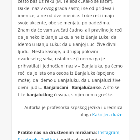
često baš uz reku (M. Telebak „Kako se kaže”).
Dakle, naziv ovog grada sastoji se od prideva i
imenice, a ne od dve imenice. I obe reči imaju
svoje akcente, obe se menjaju po padežima.
Znam da će vam zvučati čudno, ali pravilno je reći
da je neko iz Banje Luke, a ne iz Banja Luke; da
idemo u Banju Luku; da u Banjoj Luci žive divni
ljudi… Nešto kasnije, u drugoj polovini
dvadesetog veka, ustalio se (i norma ga je
prihvatila) i jednočlani naziv – Banjaluka, pa ćemo
reći da je ista ona osoba iz Banjaluke (spojeno
može), da idemo u Banjaluku, da u Banjaluci žive
divni ljudi…
Banjalučani
i
Banjalučanke
. A što se
tiče
banjalučkog
ćevapa, s njim nema greške.
Autorka je profesorka srpskog jezika i urednica
bloga
Kako Jeca kaže
Pratite nas na društvenim mrežama:
Instagram
,
Facebook
i
Twitter
i budite obavešteni o