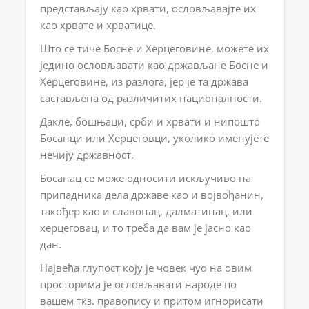
представљају као хрвати, ословљавајте их
као хрвате и хрватице.
Што се тиче Босне и Херцеговине, можете их
једино ословљавати као држављане Босне и
Херцеговине, из разлога, јер је та држава
састављена од различитих националности.
Дакле, бошњаци, срби и хрвати и нипошто
Босанци или Херцеговци, уколико именујете
нечију државност.
Босанац се може односити искључиво на
припадника дела државе као и војвођанин,
такођер као и славонац, далматинац, или
херцеговац, и то треба да вам је јасно као
дан.
Највећа глупост коју је човек чуо на овим
просторима је ословљавати народе по
вашем ткз. правопису и притом игнорисати