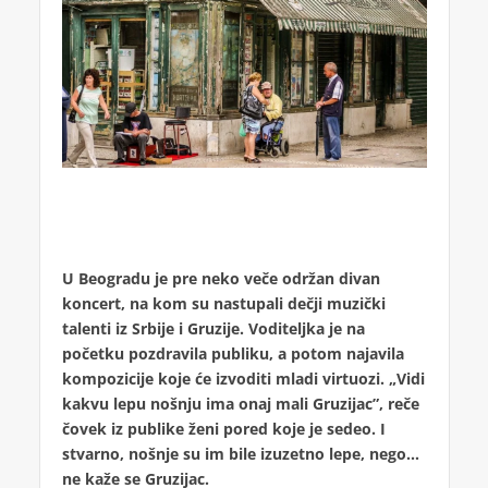
U Beogradu je pre neko veče održan divan
koncert, na kom su nastupali dečji muzički
talenti iz Srbije i Gruzije. Voditeljka je na
početku pozdravila publiku, a potom najavila
kompozicije koje će izvoditi mladi virtuozi. „Vidi
kakvu lepu nošnju ima onaj mali Gruzijac”, reče
čovek iz publike ženi pored koje je sedeo. I
stvarno, nošnje su im bile izuzetno lepe, nego…
ne kaže se Gruzijac.