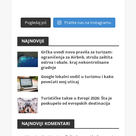
Pogledaj još
Pratite nas na Instagramu
NAJNOVIJE
Grčka uvodi nova pravila za turizam:
ograničenja za Airbnb, stroža zaštita
ostrva i obale, kraj nekontrolisane
gradnje
Google lokalni vodič u turizmu i kako
povećati svoj uticaj
Turističke takse u Evropi 2026: Šta je
poskupelo od evropskih destinacija
NAJNOVIJI KOMENTARI