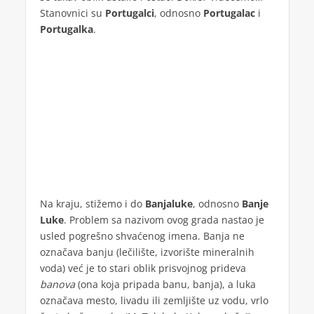
Stanovnici su
Portugalci
, odnosno
Portugalac
i
Portugalka
.
Na kraju, stižemo i do
Banjaluke
, odnosno
Banje
Luke
. Problem sa nazivom ovog grada nastao je
usled pogrešno shvaćenog imena. Banja ne
označava banju (lečilište, izvorište mineralnih
voda) već je to stari oblik prisvojnog prideva
banova
(ona koja pripada banu, banja), a luka
označava mesto, livadu ili zemljište uz vodu, vrlo