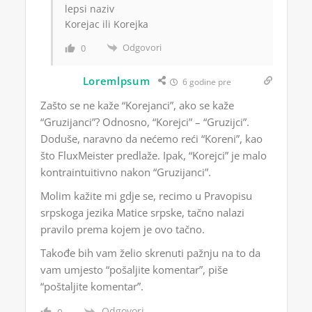
lepsi naziv
Korejac ili Korejka
Odgovori
0
Loremlpsum
6 godine pre
Zašto se ne kaže “Korejanci”, ako se kaže
“Gruzijanci”? Odnosno, “Korejci” – “Gruzijci”.
Doduše, naravno da nećemo reći “Koreni”, kao
što FluxMeister predlaže. Ipak, “Korejci” je malo
kontraintuitivno nakon “Gruzijanci”.
Molim kažite mi gdje se, recimo u Pravopisu
srpskoga jezika Matice srpske, tačno nalazi
pravilo prema kojem je ovo tačno.
Takođe bih vam želio skrenuti pažnju na to da
vam umjesto “pošaljite komentar”, piše
“poštaljite komentar”.
Odgovori