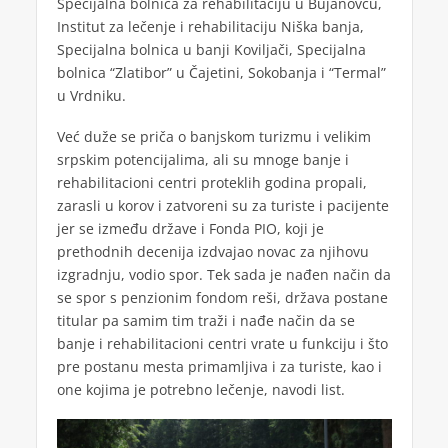
Specijalna bolnica za rehabilitaciju u Bujanovcu,
Institut za lečenje i rehabilitaciju Niška banja,
Specijalna bolnica u banji Koviljači, Specijalna
bolnica “Zlatibor” u Čajetini, Sokobanja i “Termal”
u Vrdniku.
Već duže se priča o banjskom turizmu i velikim
srpskim potencijalima, ali su mnoge banje i
rehabilitacioni centri proteklih godina propali,
zarasli u korov i zatvoreni su za turiste i pacijente
jer se između države i Fonda PIO, koji je
prethodnih decenija izdvajao novac za njihovu
izgradnju, vodio spor. Tek sada je nađen način da
se spor s penzionim fondom reši, država postane
titular pa samim tim traži i nađe način da se
banje i rehabilitacioni centri vrate u funkciju i što
pre postanu mesta primamljiva i za turiste, kao i
one kojima je potrebno lečenje, navodi list.