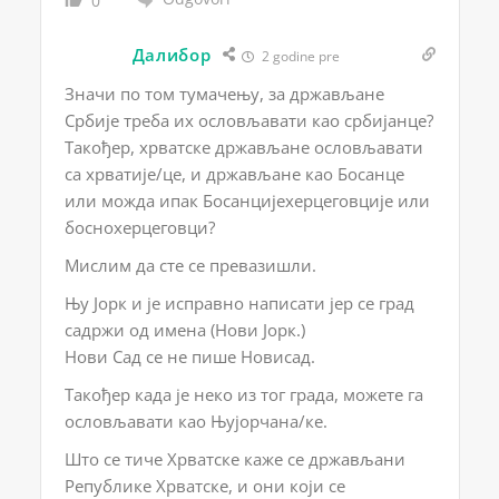
0
Далибор
2 godine pre
Значи по том тумачењу, за држављане
Србије треба их ословљавати као србијанце?
Такођер, хрватске држављане ословљавати
са хрватије/це, и држављане као Босанце
или можда ипак Босанцијехерцеговције или
боснохерцеговци?
Мислим да сте се превазишли.
Њу Јорк и је исправно написати јер се град
садржи од имена (Нови Јорк.)
Нови Сад се не пише Новисад.
Такођер када је неко из тог града, можете га
ословљавати као Њујорчана/ке.
Што се тиче Хрватске каже се држављани
Републике Хрватске, и они који се