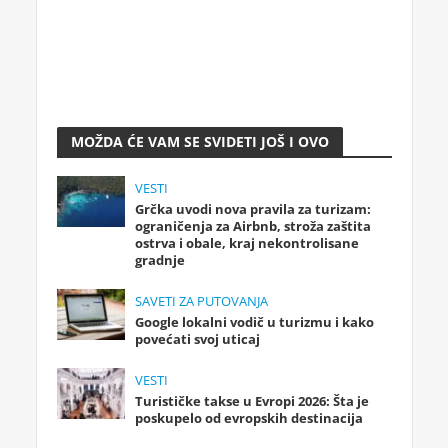
MOŽDA ĆE VAM SE SVIDETI JOŠ I OVO
VESTI
Grčka uvodi nova pravila za turizam:
ograničenja za Airbnb, stroža zaštita
ostrva i obale, kraj nekontrolisane
gradnje
SAVETI ZA PUTOVANJA
Google lokalni vodič u turizmu i kako
povećati svoj uticaj
VESTI
Turističke takse u Evropi 2026: Šta je
poskupelo od evropskih destinacija