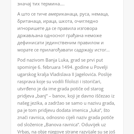
значај тих термина….
А што се тиче американаца, руса, немаца,
британаца, ираца, шкота, очигледно
игноришете да се правила изговора
држављана односнот грађана неможе
дефинисати јединственим правилом и
морате се прилагођавати садржају истог…
Pod nazivom Banja Luka, grad se prvi put
spominje 6. februara 1494. godine u Povelji
ugarskog kralja Vladislava II Jagelovića. Poslije
rasprava koje su vodili filolozi i istoričari,
utvrđeno je da ime grada potiče od starog
pridjeva „banj“ – banov, koji je davno iščezao iz
našeg jezika, a zadržao se samo u nazivu grada,
pa je tom pridjevu dodata imenica „luka“, što
znači ravnica, odnosno cijeli naziv grada potiče
od složenice „Banova ravnica“. Oduvijek uz
Vrbas, na obje njegove strane razvijale su se još