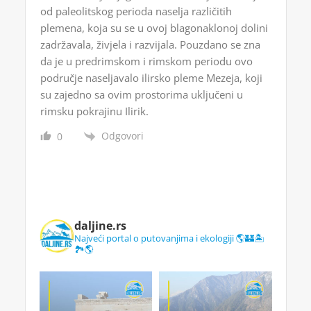
od paleolitskog perioda naselja različitih
plemena, koja su se u ovoj blagonaklonoj dolini
zadržavala, živjela i razvijala. Pouzdano se zna
da je u predrimskom i rimskom periodu ovo
područje naseljavalo ilirsko pleme Mezeja, koji
su zajedno sa ovim prostorima uključeni u
rimsku pokrajinu Ilirik.
Odgovori
0
daljine.rs
Najveći portal o putovanjima i ekologiji 🌎🏰🏝️
🏞️🌎