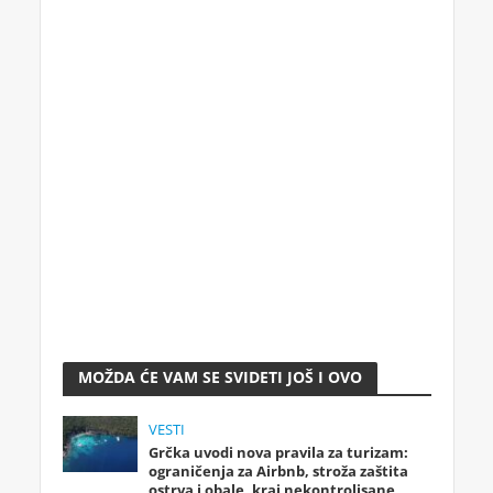
MOŽDA ĆE VAM SE SVIDETI JOŠ I OVO
VESTI
Grčka uvodi nova pravila za turizam:
ograničenja za Airbnb, stroža zaštita
ostrva i obale, kraj nekontrolisane