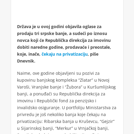
Država je u ovoj godini objavila oglase za
prodaju tri srpske banje, a sudeći po iznosu
novca koji će Republička direkcija za imovinu
dobiti naredne godine, prodavaće i preostale,
koje, inače,
čekaju na privatizaciju
, piše
Dnevnik.
Naime, ove godine objavljeni su pozivi za
kupovinu banjskog kompleksa “Zlatar” u Novoj
Varoši, Vranjske banje i “Žubora” u Kuršumlijskog
banji, a ponuđači su Republička direkcija za
imovinu i Republički fond za penzijsko i
invalidsko osiguranje. U portfoliju Ministarstva za
privredu je još nekoliko banja koje čekaju na
privatizaciju: Ribarska banja u Kruševcu, “Gejzir”
u Sijarinskoj banji, “Merkur” u Vrnjačkoj banji,