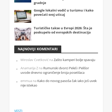
gradnje
Google lokalni vodič u turizmu i kako
povećati svoj uticaj
Turističke takse u Evropi 2026: Šta je
poskupelo od evropskih destinacija
NAJNOVIJI KOMENTARI
Miroslav Cvetković
na
Zašto kamperi bolje spavaju
Anamarija Z
na
Rumunski dvorci Peleš i Pelišor
uvode dnevno ograničenje broja posetilaca
emmua
na
Kako do novog pasoša čak iako još uvek
nije istekao
VESTI