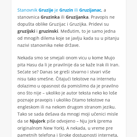
Stanovnik
Gruzije
je
Gruzin
ili
Gruzijanac
, a
stanovnica
Gruzinka
ili
Gruzijanka
. Pravopis ne
dopušta oblike Gruzijac i Gruzijka. Pridevi su
gruzijski
i
gruzinski
. Međutim, to je samo jedna
od mnogih dilema koje se javlju kada su u pitanju
nazivi stanovnika neke države.
Nekada smo se smejali onom vicu u kome Mujo
pita Hasu da li je pravilnije da se kaže Irak ili Iran.
Sećate se? Danas se greši stvarno i stvari više
nisu tako smešne. Čitajući tekstove na internetu
dolazimo u opasnost da pomislimo da je pravilno
ono što nije – ukoliko je autor teksta neko ko loše
poznaje pravopis i ukoliko čitamo tekstove na
engleskom ili na nekom drugom stranom jeziku.
Tako se sada dešava da mnogi moji učenici misle
da se
Njujork
piše odvojeno – Nju Jork (prema
originalnom New York). A nekada, u vreme pre
pametnih telefona i široke dostupnosti interneta,