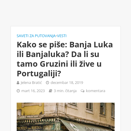
SAVETI ZA PUTOVANJA
•
VESTI
Kako se piše: Banja Luka
ili Banjaluka? Da li su
tamo Gruzini ili žive u
Portugaliji?
Jelena Bratić
decembar 18, 2019
mart 16, 2023
3 min. čitanja
komentara