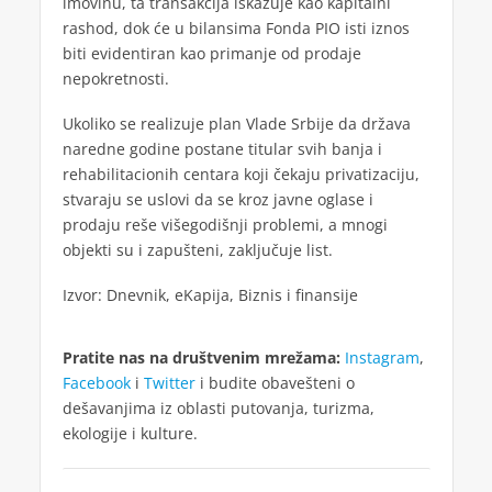
imovinu, ta transakcija iskazuje kao kapitalni
rashod, dok će u bilansima Fonda PIO isti iznos
biti evidentiran kao primanje od prodaje
nepokretnosti.
Ukoliko se realizuje plan Vlade Srbije da država
naredne godine postane titular svih banja i
rehabilitacionih centara koji čekaju privatizaciju,
stvaraju se uslovi da se kroz javne oglase i
prodaju reše višegodišnji problemi, a mnogi
objekti su i zapušteni, zaključuje list.
Izvor: Dnevnik, eKapija, Biznis i finansije
Pratite nas na društvenim mrežama:
Instagram
,
Facebook
i
Twitter
i budite obavešteni o
dešavanjima iz oblasti putovanja, turizma,
ekologije i kulture.