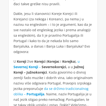
đaci takve greške nisu pravili.
Dakle, jesu li stanovnici Koreje Korejci ili
Korejanci (za nekoga i Koreanci, pa nema j u
nazivu na engleskom – i to je argument, kao da je
sve nastalo od engleskog jezika i prema analogiji
sa engleskim), da li je pravilno Portugalija ili
Portugal i kako to da je nekada bilo samo
Banjaluka, a danas i Banja Luka i Banjaluka? Evo
odgovora:
U
Koreji
žive
Korejci
(
Korejac
i
Korejka
),
u
Severnoj Koreji
–
Severnokorejci,
a u
Južnoj
Koreji – Južnokorejci
. Kada govorimo o divnoj
zemlji fado muzike i dobrih vina, iako originalnom
nazivu više odgovara Portugal, Pravopis srpskoga
jezika preporučuje
da se držimo tradicionalnog
oblika –
Portugalija
. Naime, naziv Portugalija je u
naš jezik stigao preko nemačkog
Portugalien
, te
se takav oblik ustalio i ostao. Dokle? Videćemo…