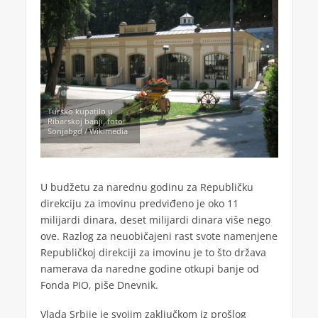
Tursko kupatilo u
Ribarskoj banji, foto:
Sonjabgd / Wikimedia
U budžetu za narednu godinu za Republičku
direkciju za imovinu predviđeno je oko 11
milijardi dinara, deset milijardi dinara više nego
ove. Razlog za neuobičajeni rast svote namenjene
Republičkoj direkciji za imovinu je to što država
namerava da naredne godine otkupi banje od
Fonda PIO, piše Dnevnik.
Vlada Srbije je svojim zaključkom iz prošlog