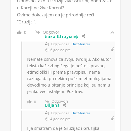
Odnosno, ako u Gruziji žive Gruzini, onda zašto
u Koreji ne žive Koreni?
Ovime dokazujem da je prirodnije reći
“Gruzijci”.
Odgovori
0
бака Штрумпф
Odgovor za
FluxMeister
6 godine pre
Nemate osnova za svoju tvrdnju. Ako autor
teksta kaže zbog čega je nešto ispravno,
etimološki ili prema pravopisu, nema
razloga da po nekim pučkim etimologijama
dovodimo u pitanje principe koji su nam u
jeziku već ustaljeni. Pozdrav.
Odgovori
0
Biljana
Odgovor za
FluxMeister
4 godine pre
I ja smatram da je Gruzijac i Gruzijka