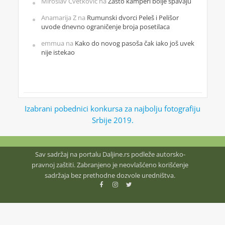
Miroslav Cvetković
na
Zašto kamperi bolje spavaju
Anamarija Z
na
Rumunski dvorci Peleš i Pelišor
uvode dnevno ograničenje broja posetilaca
emmua
na
Kako do novog pasoša čak iako još uvek
nije istekao
Izabrani pobednici konkursa za najbolju fotografiju
Srbije 2019.
Sav sadržaj na portalu Daljine.rs podleže autorsko-
pravnoj zaštiti. Zabranjeno je neovlašćeno korišćenje
sadržaja bez prethodne dozvole uredništva.