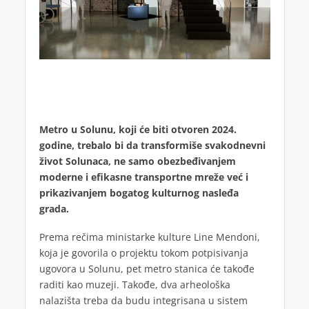
Metro u Solunu, koji će biti otvoren 2024.
godine, trebalo bi da transformiše svakodnevni
život Solunaca, ne samo obezbeđivanjem
moderne i efikasne transportne mreže već i
prikazivanjem bogatog kulturnog nasleđa
grada.
Prema rečima ministarke kulture Line Mendoni,
koja je govorila o projektu tokom potpisivanja
ugovora u Solunu, pet metro stanica će takođe
raditi kao muzeji. Takođe, dva arheološka
nalazišta treba da budu integrisana u sistem