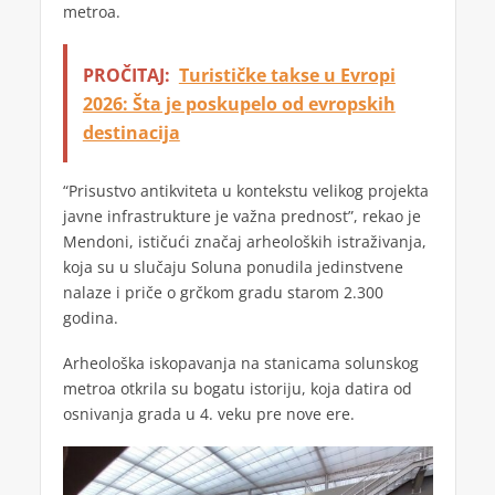
metroa.
PROČITAJ:
Turističke takse u Evropi
2026: Šta je poskupelo od evropskih
destinacija
“Prisustvo antikviteta u kontekstu velikog projekta
javne infrastrukture je važna prednost”, rekao je
Mendoni, ističući značaj arheoloških istraživanja,
koja su u slučaju Soluna ponudila jedinstvene
nalaze i priče o grčkom gradu starom 2.300
godina.
Arheološka iskopavanja na stanicama solunskog
metroa otkrila su bogatu istoriju, koja datira od
osnivanja grada u 4. veku pre nove ere.