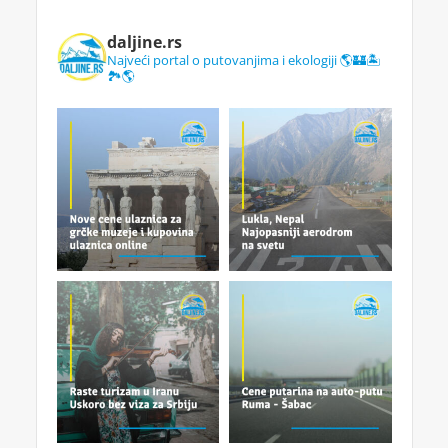
daljine.rs
Najveći portal o putovanjima i ekologiji 🌎🏰🏝️
🏞️🌎