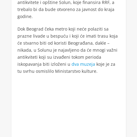
antikvitete i opštine Solun, koje finansira RRF, a
trebalo bi da bude otvoreno za javnost do kraja
godine.
Dok Beograd čeka metro koji neće polaziti sa
prazne livade u bespuću i koji će imati trasu koja
će stvarno biti od koristi Beograđana, dakle –
nikada, u Solunu je najavljeno da će mnogi važni
antikviteti koji su izvađeni tokom perioda
iskopavanja biti izloženi u
dva muzeja
koje je za
tu svrhu osmislilo Ministarstvo kulture.