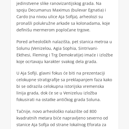
jedinstvene slike ranovizantijskog grada. Na
spoju Decumanus Maximus (bulevar Egnatia) i
Cardo (na nivou ulice Aja Sofija), arheolozi su
pronašli polukružne arkade sa kolonadama, koje
definišu mermerom popločane trgove.
Pored arheoloških nalazišta, pet stanica metroa u
Solunu (Venizelou, Agia Sophia, Sintrivani-
Ekthesi, Fleming i Trg Demokratije) imaće i izložbe
koje ocrtavaju karakter svakog dela grada.
U Aja Sofiji, glavni fokus će biti na prezentaciji
celokupne stratigrafije sa preklapanjem faza kako
bi se odrazila celokupna istorijska vremenska
linija grada, dok će se u Venizeluu izložba
fokusirati na ostatke antičkog grada Soluna.
Tačnije, novo arheološko nalazište od 800
kvadratnih metara biće napravljeno severno od
stanice Aja Sofija od strane lokalnog Eforata za