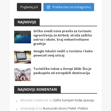
Pogledaj još
Pratite nas na Instagramu
NAJNOVIJE
Grčka uvodi nova pravila za turizam:
ograničenja za Airbnb, stroža zaštita
ostrva i obale, kraj nekontrolisane
gradnje
Google lokalni vodič u turizmu i kako
povećati svoj uticaj
Turističke takse u Evropi 2026: Šta je
poskupelo od evropskih destinacija
NAJNOVIJI KOMENTARI
Miroslav Cvetković
na
Zašto kamperi bolje spavaju
Anamarija Z
na
Rumunski dvorci Peleš i Pelišor