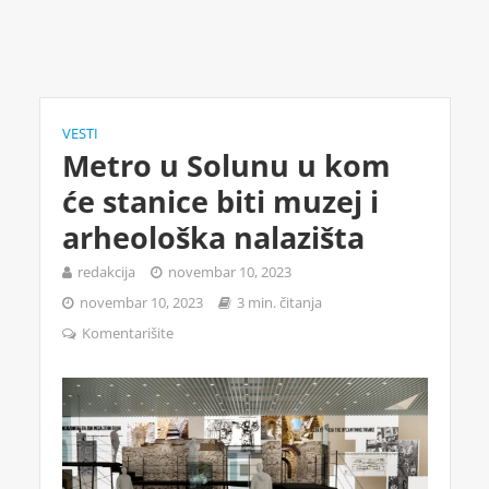
VESTI
Metro u Solunu u kom
će stanice biti muzej i
arheološka nalazišta
redakcija
novembar 10, 2023
novembar 10, 2023
3 min. čitanja
Komentarišite