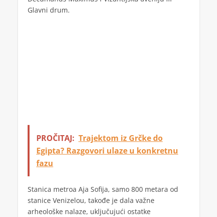
Glavni drum.
PROČITAJ:
Trajektom iz Grčke do
Egipta? Razgovori ulaze u konkretnu
fazu
Stanica metroa Aja Sofija, samo 800 metara od
stanice Venizelou, takođe je dala važne
arheološke nalaze, uključujući ostatke