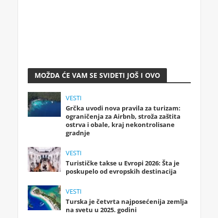
MOŽDA ĆE VAM SE SVIDETI JOŠ I OVO
VESTI
Grčka uvodi nova pravila za turizam:
ograničenja za Airbnb, stroža zaštita
ostrva i obale, kraj nekontrolisane
gradnje
VESTI
Turističke takse u Evropi 2026: Šta je
poskupelo od evropskih destinacija
VESTI
Turska je četvrta najposećenija zemlja
na svetu u 2025. godini