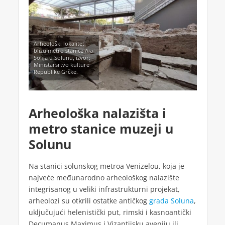
Arheološki lokalitet
blizu metro stanice Aja
Sofija u Solunu, izvor:
Ministarsrtvo kulture
Republike Grčke.
Arheološka nalazišta i
metro stanice muzeji u
Solunu
Na stanici solunskog metroa Venizelou, koja je
najveće međunarodno arheološkog nalazište
integrisanog u veliki infrastrukturni projekat,
arheolozi su otkrili ostatke antičkog
grada Soluna
,
uključujući helenistički put, rimski i kasnoantički
Decumanus Maximus i Vizantijsku aveniju ili