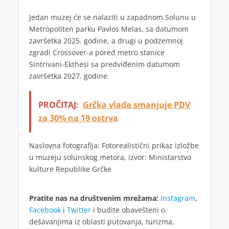
Jedan muzej će se nalaziti u zapadnom Solunu u
Metropoliten parku Pavlos Melas, sa datumom
završetka 2025. godine, a drugi u podzemnoj
zgradi Crossover-a pored metro stanice
Sintrivani-Ekthesi sa predviđenim datumom
završetka 2027. godine.
PROČITAJ:
Grčka vlada smanjuje PDV
za 30% na 19 ostrva
Naslovna fotografija: Fotorealistični prikaz izložbe
u muzeju solunskog metora, izvor: Ministarstvo
kulture Republike Grčke
Pratite nas na društvenim mrežama:
Instagram
,
Facebook
i
Twitter
i budite obavešteni o
dešavanjima iz oblasti putovanja, turizma,