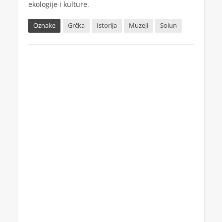
ekologije i kulture.
Oznake
Grčka
Istorija
Muzeji
Solun