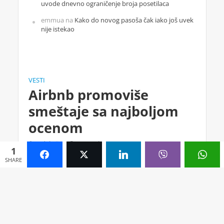
uvode dnevno ograničenje broja posetilaca
emmua
na
Kako do novog pasoša čak iako još uvek
nije istekao
VESTI
Airbnb promoviše
smeštaje sa najboljom
ocenom
redakcija
novembar 9, 2023
1
novembar 20, 2023
3 min. čitanja
SHARE
Komentarišite