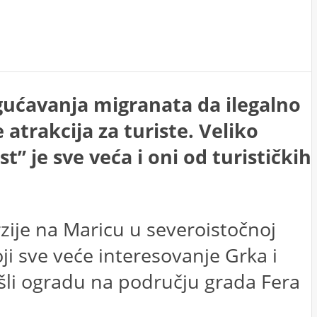
ogućavanja migranata da ilegalno
atrakcija za turiste. Veliko
 je sve veća i oni od turističkih
urzije na Maricu u severoistočnoj
i sve veće interesovanje Grka i
šli ogradu na području grada Fera