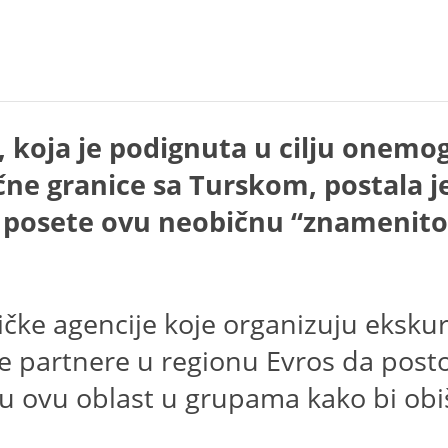
s), koja je podignuta u cilju onem
e granice sa Turskom, postala je 
 posete ovu neobičnu “znamenitost”
ističke agencije koje organizuju eksk
 partnere u regionu Evros da postoj
u ovu oblast u grupama kako bi obi