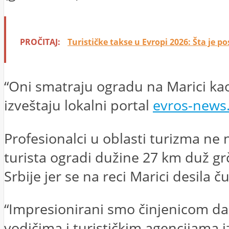
PROČITAJ:
Turističke takse u Evropi 2026: Šta je p
“Oni smatraju ogradu na Marici kao…
izveštaju lokalni portal
evros-news.
Profesionalci u oblasti turizma ne 
turista ogradi dužine 27 km duž gr
Srbije jer se na reci Marici desila 
“Impresionirani smo činjenicom da 
vodičima i turističkim agencijama i