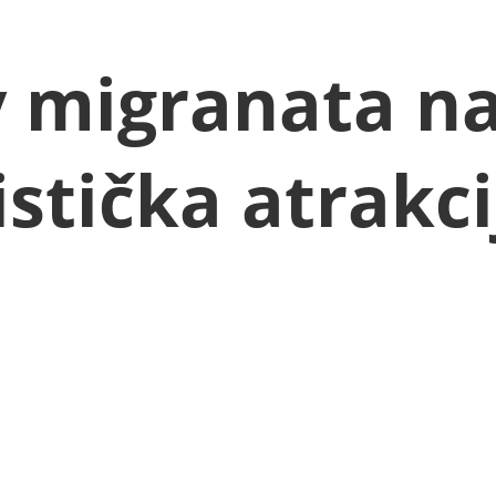
 migranata na
istička atrakci