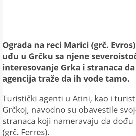
Ograda na reci Marici (grč. Evro
uđu u Grčku sa njene severoistočn
interesovanje Grka i stranaca da
agencija traže da ih vode tamo.
Turistički agenti u Atini, kao i tur
Grčkoj, navodno su obavestile svoje
stranaca koji nameravaju da dođu 
(grč. Ferres).