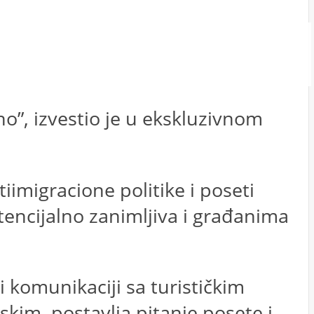
no”, izvestio je u ekskluzivnom
iimigracione politike i poseti
tencijalno zanimljiva i građanima
 komunikaciji sa turističkim
skim, postavlja pitanje posete i