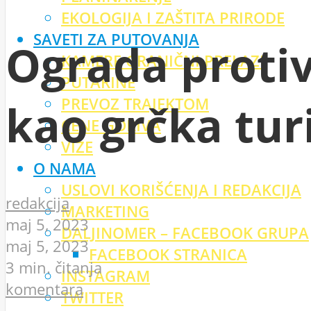
EKOLOGIJA I ZAŠTITA PRIRODE
SAVETI ZA PUTOVANJA
Ograda protiv
KAMERE GRANIČNI PRELAZI
PUTARINE
PREVOZ TRAJEKTOM
kao grčka tur
CENE GORIVA
VIZE
O NAMA
USLOVI KORIŠĆENJA I REDAKCIJA
redakcija
MARKETING
maj 5, 2023
DALJINOMER – FACEBOOK GRUPA
maj 5, 2023
FACEBOOK STRANICA
3 min. čitanja
INSTAGRAM
komentara
TWITTER