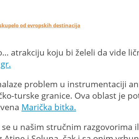
oskupelo od evropskih destinacija
 atrakciju koju bi želeli da vide lič
gr.
nalaze problem u instrumentaciji ant
čko-turske granice. Ova oblast je po
čuvena
Marička bitka.
se u našim stručnim razgovorima ili
z Atine i Soluna, čak i sa onim vrhun