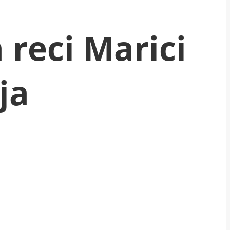
 reci Marici
ja