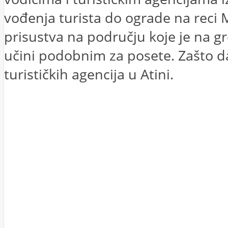
vođenja turista do ograde na reci 
prisustva na području koje je na grč
učini podobnim za posete. Zašto da
turističkih agencija u Atini.