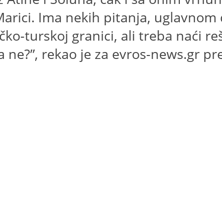
Marici. Ima nekih pitanja, uglavnom 
ko-turskoj granici, ali treba naći re
 ne?”, rekao je za evros-news.gr pre