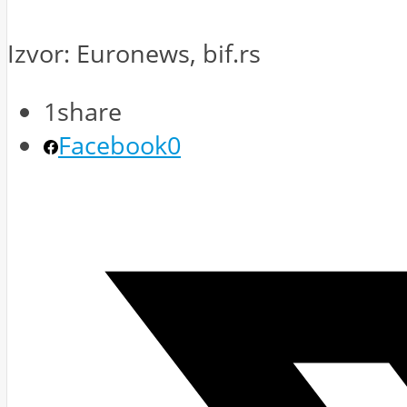
Izvor: Euronews, bif.rs
1
share
Facebook
0