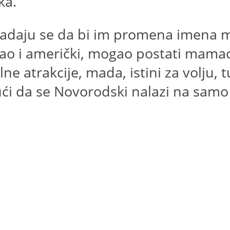
ka.
 nadaju se da bi im promena imena m
kao i američki, mogao postati mamac 
alne atrakcije, mada, istini za volju
i da se Novorodski nalazi na samo n