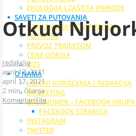
EKOLOGIJA I ZAŠTITA PRIRODE
SAVETI ZA PUTOVANJA
Otkud Njujork
KAMERE GRANIČNI PRELAZI
PUTARINE
PREVOZ TRAJEKTOM
CENE GORIVA
redakcija
VIZE
april 17, 2021
O NAMA
april 17, 2021
USLOVI KORIŠĆENJA I REDAKCIJA
2 min. čitanja
MARKETING
Komentarišite
DALJINOMER – FACEBOOK GRUPA
FACEBOOK STRANICA
INSTAGRAM
TWITTER