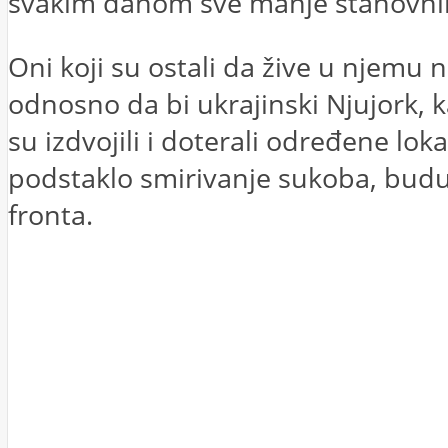
svakim danom sve manje stanovni
Oni koji su ostali da žive u njemu
odnosno da bi ukrajinski Njujork, 
su izdvojili i doterali određene lok
podstaklo smirivanje sukoba, buduć
fronta.