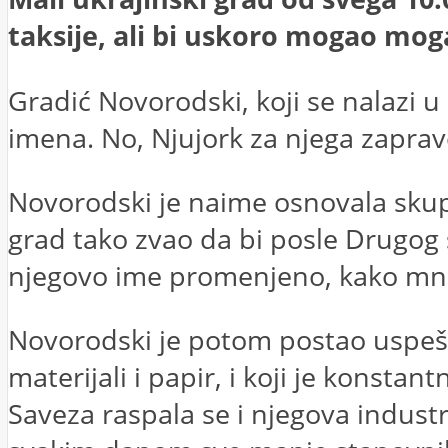
taksije, ali bi uskoro mogao mog
Gradić Novorodski, koji se nalazi 
imena. No, Njujork za njega zapravo
Novorodski je naime osnovala skup
grad tako zvao da bi posle Drugog
njegovo ime promenjeno, kako mnog
Novorodski je potom postao uspešan
materijali i papir, i koji je konst
Saveza raspala se i njegova industri