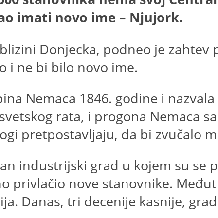
ao imati novo ime – Njujork.
u blizini Donjecka, podneo je zaht
 i ne bi bilo novo ime.
ina Nemaca 1846. godine i nazvala 
 svetskog rata, i progona Nemaca sa
i pretpostavljaju, da bi zvučalo m
 industrijski grad u kojem su se pr
antno privlačio nove stanovnike. Međ
ja. Danas, tri decenije kasnije, grad