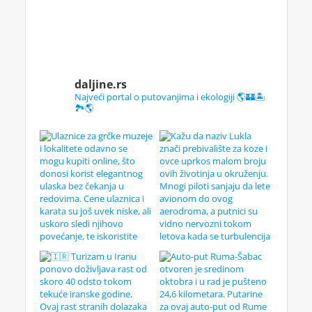
daljine.rs
Najveći portal o putovanjima i ekologiji 🌎🏰🏝️
🏞️🌎