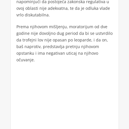
napominjući da postojeća zakonska regulativa u
ovoj oblasti nije adekvatna, te da je odluka vlade
vrlo diskutabilna.
Prema njihovom mišljenju, moratorijum od dve
godine nije dovoljno dug period da bi se ustvrdilo
da trofejni lov nije opasan po leoparde, i da on,
baš naprotiv, predstavlja pretnju njihovom
opstanku i ima negativan uticaj na njihovo
očuvanje.