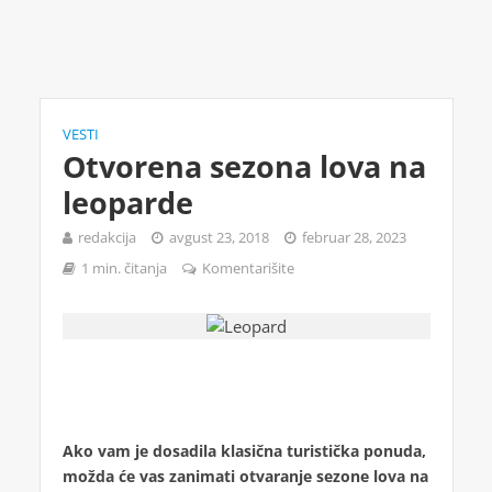
VESTI
Otvorena sezona lova na
leoparde
redakcija
avgust 23, 2018
februar 28, 2023
1 min. čitanja
Komentarišite
Ako vam je dosadila klasična turistička ponuda,
možda će vas zanimati otvaranje sezone lova na