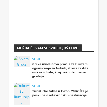
MOŽDA ĆE VAM SE SVIDETI JOŠ I OVO
VESTI
Grčka uvodi nova pravila za turizam:
ograničenja za Airbnb, stroža zaštita
ostrva i obale, kraj nekontrolisane
gradnje
VESTI
Turističke takse u Evropi 2026: Šta je
poskupelo od evropskih destinacija