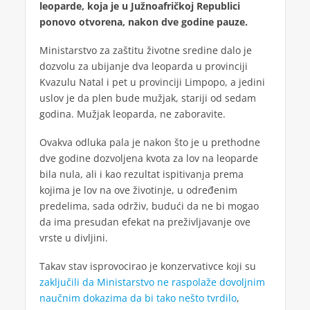
leoparde, koja je u Južnoafričkoj Republici
ponovo otvorena, nakon dve godine pauze.
Ministarstvo za zaštitu životne sredine dalo je
dozvolu za ubijanje dva leoparda u provinciji
Kvazulu Natal i pet u provinciji Limpopo, a jedini
uslov je da plen bude mužjak, stariji od sedam
godina. Mužjak leoparda, ne zaboravite.
Ovakva odluka pala je nakon što je u prethodne
dve godine dozvoljena kvota za lov na leoparde
bila nula, ali i kao rezultat ispitivanja prema
kojima je lov na ove životinje, u određenim
predelima, sada održiv, budući da ne bi mogao
da ima presudan efekat na preživljavanje ove
vrste u divljini.
Takav stav isprovocirao je konzervativce koji su
zaključili da Ministarstvo ne raspolaže dovoljnim
naučnim dokazima da bi tako nešto tvrdilo
,