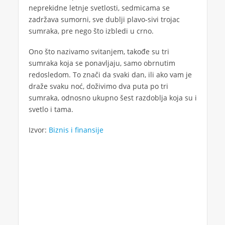
neprekidne letnje svetlosti, sedmicama se
zadržava sumorni, sve dublji plavo-sivi trojac
sumraka, pre nego što izbledi u crno.
Ono što nazivamo svitanjem, takođe su tri
sumraka koja se ponavljaju, samo obrnutim
redosledom. To znači da svaki dan, ili ako vam je
draže svaku noć, doživimo dva puta po tri
sumraka, odnosno ukupno šest razdoblja koja su i
svetlo i tama.
Izvor:
Biznis i finansije