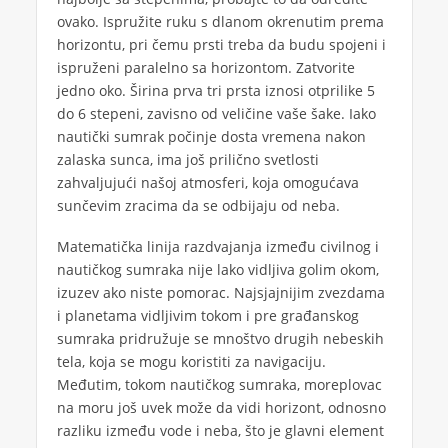
ovako. Ispružite ruku s dlanom okrenutim prema
horizontu, pri čemu prsti treba da budu spojeni i
ispruženi paralelno sa horizontom. Zatvorite
jedno oko. Širina prva tri prsta iznosi otprilike 5
do 6 stepeni, zavisno od veličine vaše šake. Iako
nautički sumrak počinje dosta vremena nakon
zalaska sunca, ima još prilično svetlosti
zahvaljujući našoj atmosferi, koja omogućava
sunčevim zracima da se odbijaju od neba.
Matematička linija razdvajanja između civilnog i
nautičkog sumraka nije lako vidljiva golim okom,
izuzev ako niste pomorac. Najsjajnijim zvezdama
i planetama vidljivim tokom i pre građanskog
sumraka pridružuje se mnoštvo drugih nebeskih
tela, koja se mogu koristiti za navigaciju.
Međutim, tokom nautičkog sumraka, moreplovac
na moru još uvek može da vidi horizont, odnosno
razliku između vode i neba, što je glavni element