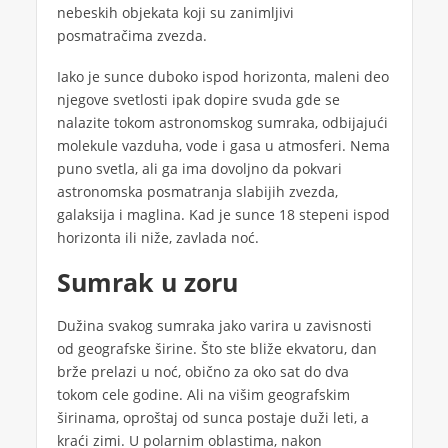
nebeskih objekata koji su zanimljivi
posmatračima zvezda.
Iako je sunce duboko ispod horizonta, maleni deo
njegove svetlosti ipak dopire svuda gde se
nalazite tokom astronomskog sumraka, odbijajući
molekule vazduha, vode i gasa u atmosferi. Nema
puno svetla, ali ga ima dovoljno da pokvari
astronomska posmatranja slabijih zvezda,
galaksija i maglina. Kad je sunce 18 stepeni ispod
horizonta ili niže, zavlada noć.
Sumrak u zoru
Dužina svakog sumraka jako varira u zavisnosti
od geografske širine. Što ste bliže ekvatoru, dan
brže prelazi u noć, obično za oko sat do dva
tokom cele godine. Ali na višim geografskim
širinama, oproštaj od sunca postaje duži leti, a
kraći zimi. U polarnim oblastima, nakon