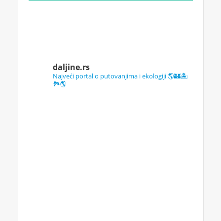
daljine.rs
Najveći portal o putovanjima i ekologiji 🌎🏰🏝️
🏞️🌎