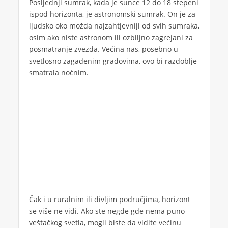
Posljednji sumrak, kada je sunce 12 do 18 stepeni
ispod horizonta, je astronomski sumrak. On je za
ljudsko oko možda najzahtjevniji od svih sumraka,
osim ako niste astronom ili ozbiljno zagrejani za
posmatranje zvezda. Većina nas, posebno u
svetlosno zagađenim gradovima, ovo bi razdoblje
smatrala noćnim.
Čak i u ruralnim ili divljim područjima, horizont
se više ne vidi. Ako ste negde gde nema puno
veštačkog svetla, mogli biste da vidite većinu