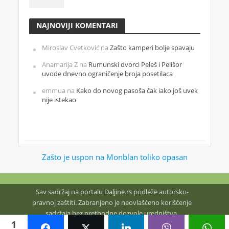
NAJNOVIJI KOMENTARI
Miroslav Cvetković
na
Zašto kamperi bolje spavaju
Anamarija Z
na
Rumunski dvorci Peleš i Pelišor
uvode dnevno ograničenje broja posetilaca
emmua
na
Kako do novog pasoša čak iako još uvek
nije istekao
Zašto je uspon na Monblan toliko opasan
Sav sadržaj na portalu Daljine.rs podleže autorsko-
pravnoj zaštiti. Zabranjeno je neovlašćeno korišćenje
sadržaja bez prethodne dozvole uredništva.
1