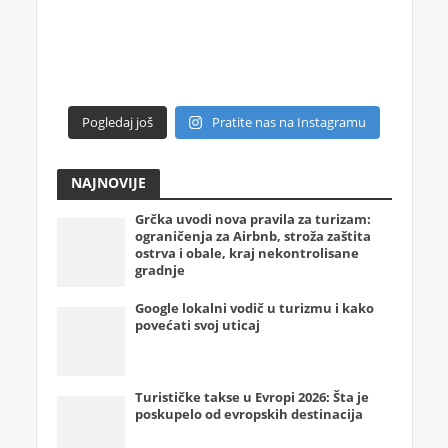
Pogledaj još
Pratite nas na Instagramu
NAJNOVIJE
Grčka uvodi nova pravila za turizam:
ograničenja za Airbnb, stroža zaštita
ostrva i obale, kraj nekontrolisane
gradnje
Google lokalni vodič u turizmu i kako
povećati svoj uticaj
Turističke takse u Evropi 2026: Šta je
poskupelo od evropskih destinacija