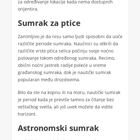
za određivanje lokacije kada nema dostupnih
orijentira.
Sumrak za ptice
Zanimljivo je da nisu samo ljudi sposobni da uoče
različite periode sumraka. Naučnici su otkrili da
različite vrste ptica selica počinju svoje noćno
putovanje tokom određenog sumraka. Recimo,
obični noćni jastreb radije poleće u vreme
građanskog sumraka, dok je nautički sumrak
popularan među drozdovima.
Bilo da ste na kopnu ili na moru, nautički sumrak
je period kada je previše tamno za čitanje bez
veštačkog svetla, ali još uvek možete da vidite
horizont.
Astronomski sumrak