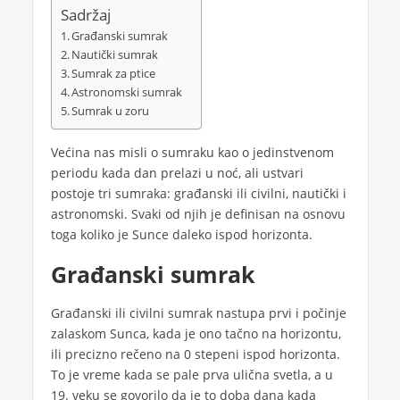
Sadržaj
Građanski sumrak
Nautički sumrak
Sumrak za ptice
Astronomski sumrak
Sumrak u zoru
Većina nas misli o sumraku kao o jedinstvenom
periodu kada dan prelazi u noć, ali ustvari
postoje tri sumraka: građanski ili civilni, nautički i
astronomski. Svaki od njih je definisan na osnovu
toga koliko je Sunce daleko ispod horizonta.
Građanski sumrak
Građanski ili civilni sumrak nastupa prvi i počinje
zalaskom Sunca, kada je ono tačno na horizontu,
ili precizno rečeno na 0 stepeni ispod horizonta.
To je vreme kada se pale prva ulična svetla, a u
19. veku se govorilo da je to doba dana kada