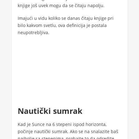
knjige još uvek mogu da se čitaju napolju.
Imajući u vidu koliko se danas čitaju knjige pri
bilo kakvom svetlu, ova definicija je postala
neupotrebljiva.
Nautički sumrak
Kad je Sunce na 6 stepeni ispod horizonta,
počinje nautički sumrak. Ako se na snalazite baš
najbolje sa stepenima, probajte to da odredite