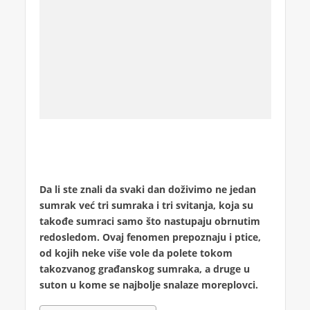
Da li ste znali da svaki dan doživimo ne jedan
sumrak već tri sumraka i tri svitanja, koja su
takođe sumraci samo što nastupaju obrnutim
redosledom. Ovaj fenomen prepoznaju i ptice,
od kojih neke više vole da polete tokom
takozvanog građanskog sumraka, a druge u
suton u kome se najbolje snalaze moreplovci.