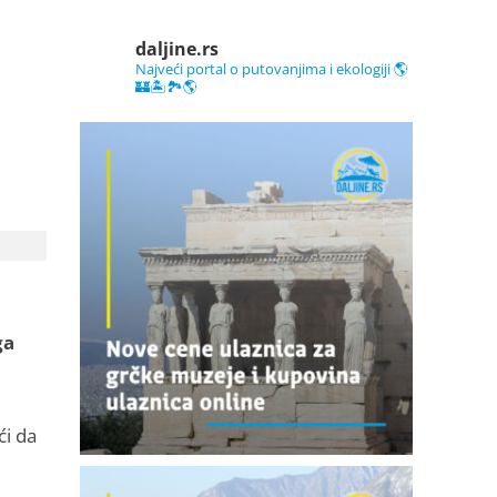
daljine.rs
Najveći portal o putovanjima i ekologiji 🌎
🏰🏝️🏞️🌎
ga
ći da