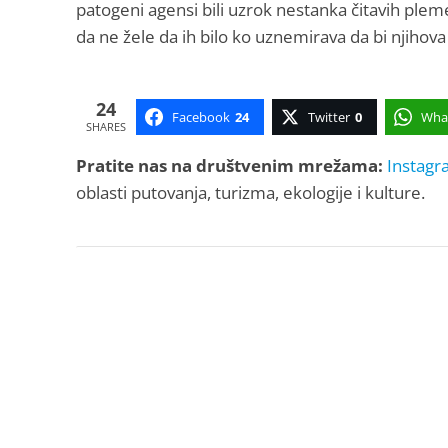
patogeni agensi bili uzrok nestanka čitavih pleme
da ne žele da ih bilo ko uznemirava da bi njihova
24
Facebook
24
Twitter
0
Wha
SHARES
Pratite nas na društvenim mrežama:
Instagr
oblasti putovanja, turizma, ekologije i kulture.