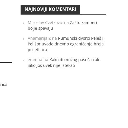
NAJNOVIJI KOMENTARI
Miroslav Cvetković
na
Zašto kamperi
bolje spavaju
Anamarija Z
na
Rumunski dvorci Peleš i
Pelišor uvode dnevno ograničenje broja
posetilaca
emmua
na
Kako do novog pasoša čak
iako još uvek nije istekao
a na