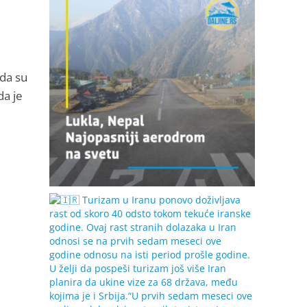
da su
da je