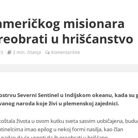
 američkog misionara
preobrati u hrišćanstvo
23
2 min. čitanja
Komentarišite
ostrvu Severni Sentinel u Indijskom okeanu, kada su 
ovanog naroda koje živi u plemenskoj zajednici.
 koštala života u ovom kutku sveta sasvim uobičajena, budu
tinelcima imao epilog u nekoj formi nasilja, kao član
nadao da će uspeti da ih preobrati u hrišćane.