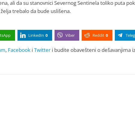
na, ali da su stanovnici Severnog Sentinela toliko puta pok
 želja trebalo da bude uslišena.
tsApp
LinkedIn
0
Viber
Reddit
0
Tele
am
,
Facebook
i
Twitter
i budite obavešteni o dešavanjima i