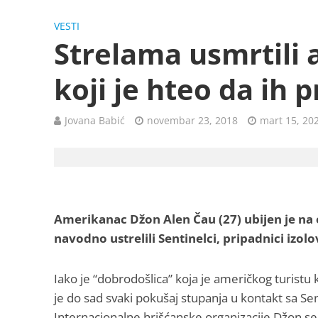
VESTI
Strelama usmrtili
koji je hteo da ih 
Jovana Babić
novembar 23, 2018
mart 15, 20
Amerikanac Džon Alen Čau (27) ubijen je na 
navodno ustrelili Sentinelci, pripadnici izol
Iako je “dobrodošlica” koja je američkog turistu
je do sad svaki pokušaj stupanja u kontakt sa Sen
Internacionalne hrišćanske organizacije Džon se 