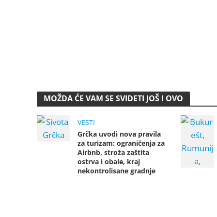
MOŽDA ĆE VAM SE SVIDETI JOŠ I OVO
VESTI
Grčka uvodi nova pravila
za turizam: ograničenja za
Airbnb, stroža zaštita
ostrva i obale, kraj
nekontrolisane gradnje