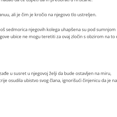
uu, ali je čim je kročio na njegovo tlo ustreljen.
, još sedmorica njegovih kolega uhapšena su pod sumnjom 
gove ubice ne mogu teretiti za ovaj zločin s obzirom na to 
ađe u susret u njegovoj želji da bude ostavljen na miru,
ije osudila ubistvo svog člana, ignorišući činjenicu da je na