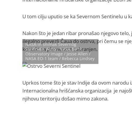
U tom cilju uputio se ka Severnom Sentinelu u kan
Nakon što je jedan ribar pronašao njegovo telo
ilegalno prevezli Čaua do ostrva, pri čemu se nje
NASA-in snimak Severnog
kontakt sa plemenom zabranjen.
Sentinela, Autor: NASA Earth
Observatory image / Jesse Allen /
NASA EO-1 team / Rebecca Lindsey
Uprkos tome što je stav Indije da ovom narodu iz
Internacionalna hrišćanska organizacija je najoštr
njihovu teritoriju došao mimo zakona.