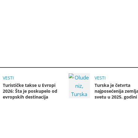
VESTI
VESTI
Turističke takse u Evropi
Turska je četvrta
2026: Šta je poskupelo od
najposećenija zemlj
evropskih destinacija
svetu u 2025. godini