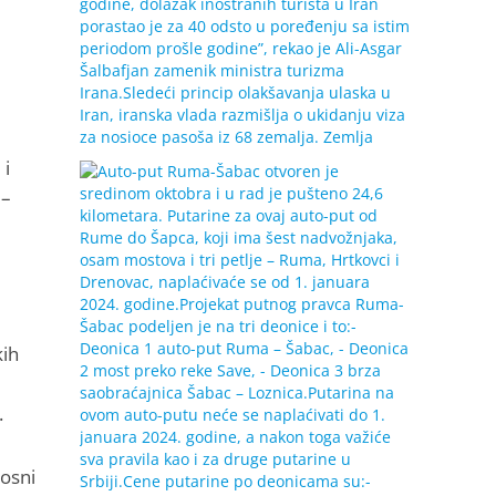
 i
 –
kih
.
osni