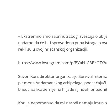
– Ekstremno smo zabrinuti zbog izveštaja o ubije
nadamo da će biti sprovedena puna istraga o ovo
rekli su u ovoj hrišćanskoj organizaciji.
https://www.instagram.com/p/BYaH_G3BcOT/?u
Stiven Kori, direktor organizacije Survival Inter
plemena Andamanskog arhipelaga, podsećajući da
brišući sa lica zemlje na hiljade njihovih pripadn
Kori je napomenuo da ovi narodi nemaju imunite