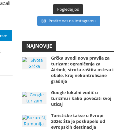
azali
Pogledaj još
Pratite nas na Instagramu
gram
NAJNOVIJE
z
Grčka uvodi nova pravila za
turizam: ograničenja za
Airbnb, stroža zaštita ostrva i
obale, kraj nekontrolisane
gradnje
Google lokalni vodič u
turizmu i kako povećati svoj
uticaj
Turističke takse u Evropi
2026: Šta je poskupelo od
evropskih destinacija