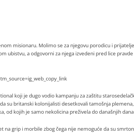
nom misionaru. Molimo se za njegovu porodicu i prijatelje
m ubistvu, a odgovorni za njega izvedeni pred lice pravde
tm_source=ig_web_copy_link
national koji je dugo vodio kampanju za zaštitu starosedelač
 su britanski kolonijalisti desetkovali tamošnja plemena,
ika, od kojih je samo nekolicina preživela do današnjih dana
t na grip i morbile zbog čega nije nemoguće da su smrton