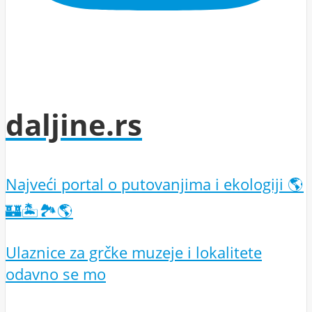
daljine.rs
Najveći portal o putovanjima i ekologiji 🌎
🏰🏝️🏞️🌎
Ulaznice za grčke muzeje i lokalitete
odavno se mo