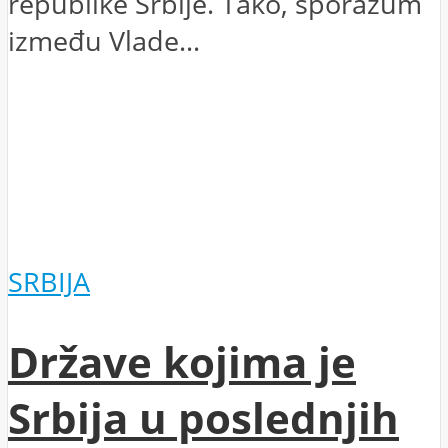
republike Srbije. Tako, sporazum
između Vlade...
SRBIJA
Države kojima je
Srbija u poslednjih