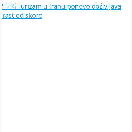
🇮🇷 Turizam u Iranu ponovo doživljava
rast od skoro