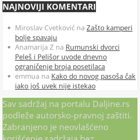
NAJNOVIJI KOMENTARI
Miroslav Cvetković
na
Zašto kamperi
bolje spavaju
Anamarija Z
na
Rumunski dvorci
Peleš i Pelišor uvode dnevno
ograničenje broja posetilaca
emmua
na
Kako do novog pasoša čak
iako još uvek nije istekao
Sav sadržaj na portalu Daljine.rs
podleže autorsko-pravnoj zaštiti.
Zabranjeno je neovlašćeno
korišćenje sadržaja bez