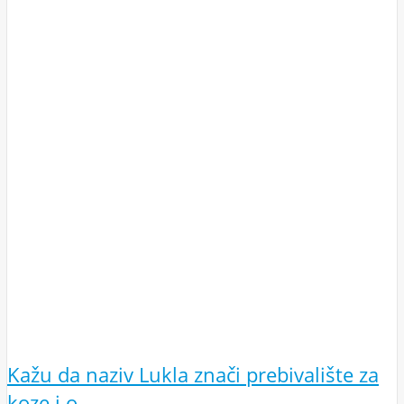
Kažu da naziv Lukla znači prebivalište za
koze i o