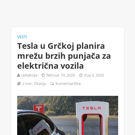
VESTI
Tesla u Grčkoj planira
mrežu brzih punjača za
električna vozila
redakcija
februar 19, 2020
maj 3, 2020
2 min. čitanja
Komentarišite