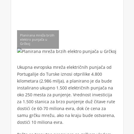
Planirana mreža brzih
elektro punjača u
Grčkoj
Ukupna evropska mreža električnih punjača od
Portugalije do Turske iznosi otprilike 4.800
kilometara (2.986 milja), a planirano je da bude
instalirano ukupno 1.500 električnih punjača na
oko 250 mesta za punjenje. Vrednost investicija
za 1.500 stanica za brzo punjenje duž čitave rute
dostići će 60-70 miliona evra, dok će cena za
samu grčku mrežu, ako na kraju bude ostvarena,
dostići 10 miliona evra.