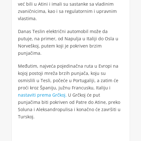
već bili u Atini i imali su sastanke sa vladinim
zvaničnicima, kao i sa regulatornim i upravnim
vlastima.
Danas Teslin električni automobil može da
putuje, na primer, od Napulja u Italiji do Osla u
Norveškoj, putem koji je pokriven brzim
punjačima.
Međutim, najveća pojedinačna ruta u Evropi na
kojoj postoji mreža brzih punjača, koju su
osmislili u Tesli, počeće u Portugaliji, a zatim će
proći kroz Španiju, južnu Francusku, Italiju i
nastaviti prema Grčkoj.
U Grčkoj će put
punjačima biti pokriven od Patre do Atine, preko
Soluna i Aleksandropulisa i konačno će završiti u
Turskoj.