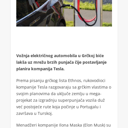
Vožnja električnog automobila u Grčkoj biće
lakša uz mrežu brzih punjača čije postavljanje
planira kompanija Tesla.
Prema pisanju grčkog lista Ethnos, rukovodioci
kompanije Tesla razgovaraju sa grčkim vlastima o
svojim planovima da uključe zemlju u mega-
projekat za izgradnju superpunjača vozila duž
već postojeće rute koja počinje u Portugalu i
završava u Turskoj.
Menadžeri kompanije Ilona Maska (Elon Musk) su