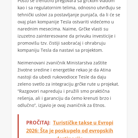
Pošto se trenutno pregovara sa grčkom vladom
kao i sa regulatornim telima, odnosno utvrđuju se
tehnički uslovi za postavljanje punjača, da li će se
ovaj plan kompanije Tesla ostvariti videćemo u
narednim mesecima. Naime, Grčke vlasti su
izuzetno zainteresovane da privuku investicije i
promovišu tzv. čistiji saobraćaj i ohrabruju
kompaniju Tesla da nastavi sa projektom.
Neimenovani zvaničnik Ministarstva zaštite
životne sredine i energetike rekao je da Atina
nastoji da ubedi rukovodioce Tesle da daju
zeleno svetlo za integraciju grčke rute u projekat.
“Razgovori napreduju i pružili smo praktična
rešenja, ali i garanciju da ćemo krenuti brzo i
odlučno”, izjavio je ovaj zvaničnik za Etnos.
PROČITAJ:
Turističke takse u Evropi
2026: Šta je poskupelo od evropskih