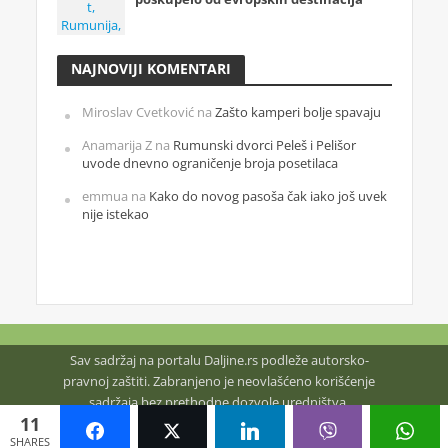
NAJNOVIJI KOMENTARI
Miroslav Cvetković
na
Zašto kamperi bolje spavaju
Anamarija Z
na
Rumunski dvorci Peleš i Pelišor
uvode dnevno ograničenje broja posetilaca
emmua
na
Kako do novog pasoša čak iako još uvek
nije istekao
Sav sadržaj na portalu Daljine.rs podleže autorsko-
pravnoj zaštiti. Zabranjeno je neovlašćeno korišćenje
sadržaja bez prethodne dozvole uredništva.
11
SHARES