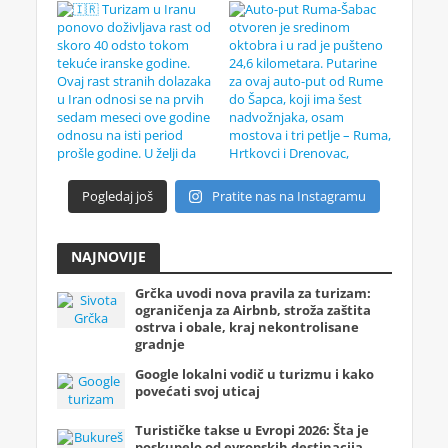
Pogledaj još
Pratite nas na Instagramu
NAJNOVIJE
Grčka uvodi nova pravila za turizam:
ograničenja za Airbnb, stroža zaštita
ostrva i obale, kraj nekontrolisane
gradnje
Google lokalni vodič u turizmu i kako
povećati svoj uticaj
Turističke takse u Evropi 2026: Šta je
poskupelo od evropskih destinacija