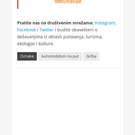
destinacija
Pratite nas na društvenim mrežama:
Instagram
,
Facebook
i
Twitter
i budite obavešteni o
dešavanjima iz oblasti putovanja, turizma,
ekologije i kulture.
Oznake
Automobilom na put
Grčka