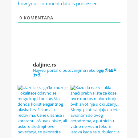
how your comment data is processed.
0
KOMENTARA
daljine.rs
Najveći portal o putovanjima i ekologiji 🌎🏰🏝️
🏞️🌎