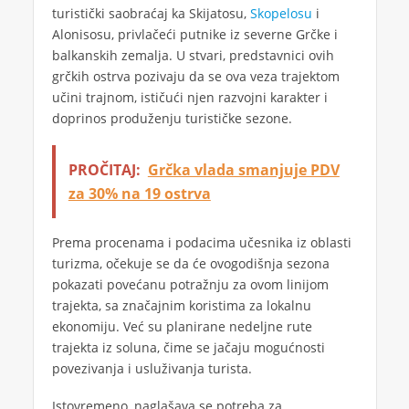
turistički saobraćaj ka Skijatosu,
Skopelosu
i
Alonisosu, privlačeći putnike iz severne Grčke i
balkanskih zemalja. U stvari, predstavnici ovih
grčkih ostrva pozivaju da se ova veza trajektom
učini trajnom, ističući njen razvojni karakter i
doprinos produženju turističke sezone.
PROČITAJ:
Grčka vlada smanjuje PDV
za 30% na 19 ostrva
Prema procenama i podacima učesnika iz oblasti
turizma, očekuje se da će ovogodišnja sezona
pokazati povećanu potražnju za ovom linijom
trajekta, sa značajnim koristima za lokalnu
ekonomiju. Već su planirane nedeljne rute
trajekta iz soluna, čime se jačaju mogućnosti
povezivanja i usluživanja turista.
Istovremeno, naglašava se potreba za