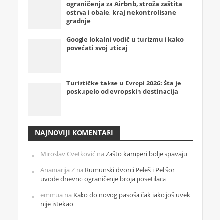
ograničenja za Airbnb, stroža zaštita
ostrva i obale, kraj nekontrolisane
gradnje
Google lokalni vodič u turizmu i kako
povećati svoj uticaj
Turističke takse u Evropi 2026: Šta je
poskupelo od evropskih destinacija
NAJNOVIJI KOMENTARI
Miroslav Cvetković
na
Zašto kamperi bolje spavaju
Anamarija Z
na
Rumunski dvorci Peleš i Pelišor
uvode dnevno ograničenje broja posetilaca
emmua
na
Kako do novog pasoša čak iako još uvek
nije istekao