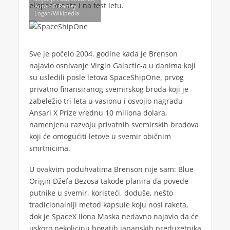
eksperimente i na test letu.
Autor: D Ramey
Logan/Wikipedia
Sve je počelo 2004. godine kada je Brenson
najavio osnivanje Virgin Galactic-a u danima koji
su usledili posle letova SpaceShipOne, prvog
privatno finansiranog svemirskog broda koji je
zabeležio tri leta u vasionu i osvojio nagradu
Ansari X Prize vrednu 10 miliona dolara,
namenjenu razvoju privatnih svemirskih brodova
koji će omogućiti letove u svemir običnim
smrtnicima.
U ovakvim poduhvatima Brenson nije sam: Blue
Origin Džefa Bezosa takođe planira da povede
putnike u svemir, koristeći, doduše, nešto
tradicionalniji metod kapsule koju nosi raketa,
dok je SpaceX Ilona Maska nedavno najavio da će
uskoro nekolicinu bogatih japanskih preduzetnika