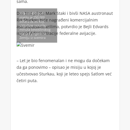
sama.
Dva test pilota Mark Staki i bivši NASA austronaut
Više od 600 ljudi
platilo je 250.000
Rik Sturkau biće nagrađeni komercijalnim
dolara za let koji
uključuje nekoliko
astronautskim krilima, potvrdio je Bejli Edvards
minuta bestežinskog
ispred Administracije federalne avijacije.
stanja i pogled na
Zemlju iz svemira
– Let je bio fenomenalan i ne mogu da dočekam
da ga ponovimo – opisao je misiju u kojoj je
učestvovao Sturkau, koji je leteo spejs šatlom već
četiri puta.