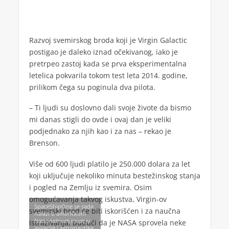
Razvoj svemirskog broda koji je Virgin Galactic
postigao je daleko iznad očekivanog, iako je
pretrpeo zastoj kada se prva eksperimentalna
letelica pokvarila tokom test leta 2014. godine,
prilikom čega su poginula dva pilota.
– Ti ljudi su doslovno dali svoje živote da bismo
mi danas stigli do ovde i ovaj dan je veliki
podjednako za njih kao i za nas – rekao je
Brenson.
Više od 600 ljudi platilo je 250.000 dolara za let
koji uključuje nekoliko minuta bestežinskog stanja
i pogled na Zemlju iz svemira. Osim
omogućavanja takvog iskustva, Virgin-ov
SpaceShipOne se sada
svemirski brod će biti iskorišćen i za naučna
nalazi u američkom
Nacionalnom muzeju
istraživanja, budući da je NASA sprovela neke
avijacije i astronautike,