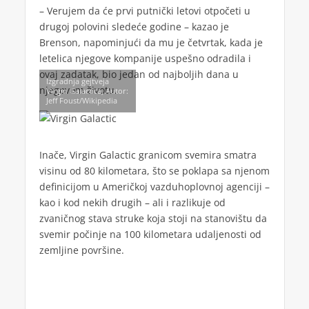
– Verujem da će prvi putnički letovi otpočeti u
drugoj polovini sledeće godine – kazao je
Brenson, napominjući da mu je četvrtak, kada je
letelica njegove kompanije uspešno odradila i
ovaj zadatak, bio jedan od najboljih dana u
Izgradnja gejtveja
njegovom životu.
Virgin Galactica, Autor:
Jeff Foust/Wikipedia
Inače, Virgin Galactic granicom svemira smatra
visinu od 80 kilometara, što se poklapa sa njenom
definicijom u Američkoj vazduhoplovnoj agenciji –
kao i kod nekih drugih – ali i razlikuje od
zvaničnog stava struke koja stoji na stanovištu da
svemir počinje na 100 kilometara udaljenosti od
zemljine površine.