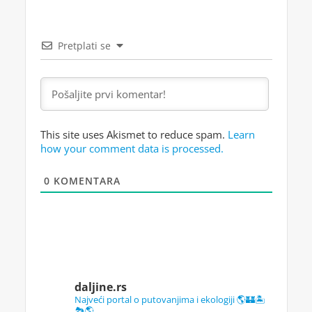
Pretplati se
This site uses Akismet to reduce spam.
Learn
how your comment data is processed.
0
KOMENTARA
daljine.rs
Najveći portal o putovanjima i ekologiji 🌎🏰🏝️
🏞️🌎