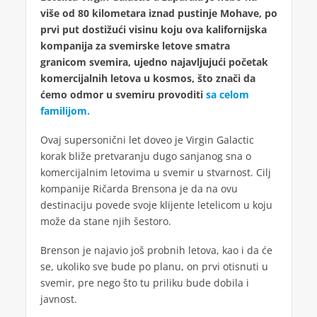
više od 80 kilometara iznad pustinje Mohave, po
prvi put dostižući visinu koju ova kalifornijska
kompanija za svemirske letove smatra
granicom svemira, ujedno najavljujući početak
komercijalnih letova u kosmos, što znači da
ćemo odmor u svemiru provoditi
sa celom
familijom.
Ovaj supersonični let doveo je Virgin Galactic
korak bliže pretvaranju dugo sanjanog sna o
komercijalnim letovima u svemir u stvarnost. Cilj
kompanije Ričarda Brensona je da na ovu
destinaciju povede svoje klijente letelicom u koju
može da stane njih šestoro.
Brenson je najavio još probnih letova, kao i da će
se, ukoliko sve bude po planu, on prvi otisnuti u
svemir, pre nego što tu priliku bude dobila i
javnost.