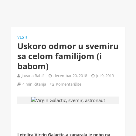
VESTI
Uskoro odmor u svemiru
sa celom familijom (i
babom)
Jovana Babić
decembar 20, 2018
jul 9, 2019
4 min. čitanja
Komentarišite
Letelica Virgin Galactic-a zaparala je nebo na