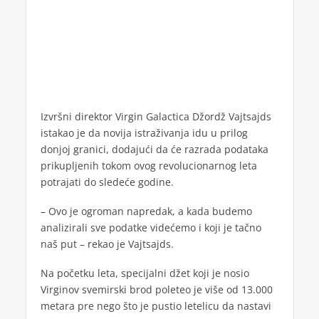
Izvršni direktor Virgin Galactica Džordž Vajtsajds
istakao je da novija istraživanja idu u prilog
donjoj granici, dodajući da će razrada podataka
prikupljenih tokom ovog revolucionarnog leta
potrajati do sledeće godine.
– Ovo je ogroman napredak, a kada budemo
analizirali sve podatke videćemo i koji je tačno
naš put – rekao je Vajtsajds.
Na početku leta, specijalni džet koji je nosio
Virginov svemirski brod poleteo je više od 13.000
metara pre nego što je pustio letelicu da nastavi