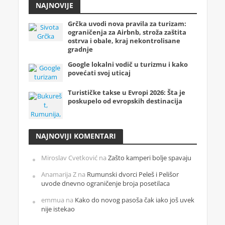
NAJNOVIJE
Grčka uvodi nova pravila za turizam:
ograničenja za Airbnb, stroža zaštita
ostrva i obale, kraj nekontrolisane
gradnje
Google lokalni vodič u turizmu i kako
povećati svoj uticaj
Turističke takse u Evropi 2026: Šta je
poskupelo od evropskih destinacija
NAJNOVIJI KOMENTARI
Miroslav Cvetković
na
Zašto kamperi bolje spavaju
Anamarija Z
na
Rumunski dvorci Peleš i Pelišor
uvode dnevno ograničenje broja posetilaca
emmua
na
Kako do novog pasoša čak iako još uvek
nije istekao