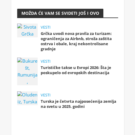
MOŽDA ĆE VAM SE SVIDETI JOŠ I OVO
VESTI
Grčka uvodi nova pravila za turizam:
ograničenja za Airbnb, stroža zaštita
ostrva i obale, kraj nekontrolisane
gradnje
VESTI
Turističke takse u Evropi 2026: Šta je
poskupelo od evropskih destinacija
VESTI
Turska je četvrta najposećenija zemlja
na svetu u 2025. godini