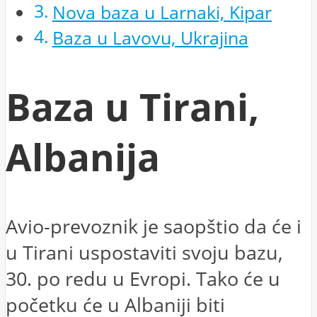
Nova baza u Larnaki, Kipar
Baza u Lavovu, Ukrajina
Baza u Tirani,
Albanija
Avio-prevoznik je saopštio da će i
u Tirani uspostaviti svoju bazu,
30. po redu u Evropi. Tako će u
početku će u Albaniji biti