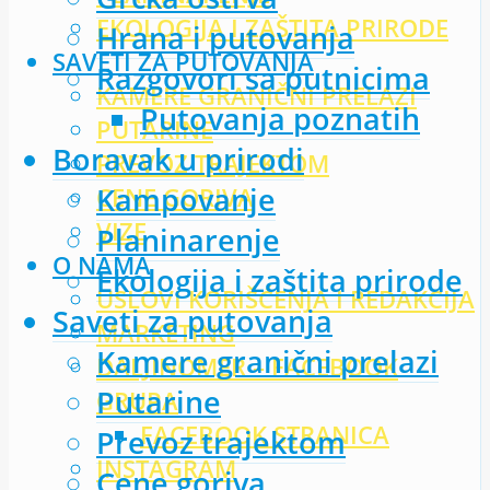
EKOLOGIJA I ZAŠTITA PRIRODE
Hrana i putovanja
SAVETI ZA PUTOVANJA
Razgovori sa putnicima
KAMERE GRANIČNI PRELAZI
Putovanja poznatih
PUTARINE
Boravak u prirodi
PREVOZ TRAJEKTOM
Kampovanje
CENE GORIVA
VIZE
Planinarenje
O NAMA
Ekologija i zaštita prirode
USLOVI KORIŠĆENJA I REDAKCIJA
Saveti za putovanja
MARKETING
Kamere granični prelazi
DALJINOMER – FACEBOOK
Putarine
GRUPA
FACEBOOK STRANICA
Prevoz trajektom
INSTAGRAM
Cene goriva