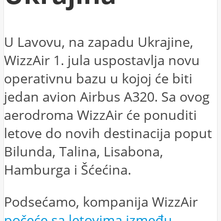
U Lavovu, na zapadu Ukrajine,
WizzAir 1. jula uspostavlja novu
operativnu bazu u kojoj će biti
jedan avion Airbus A320. Sa ovog
aerodroma WizzAir će ponuditi
letove do novih destinacija poput
Bilunda, Talina, Lisabona,
Hamburga i Šćećina.
Podsećamo, kompanija WizzAir
počeće sa letovima između