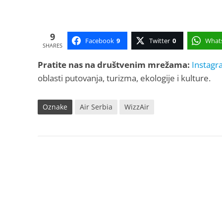
9
Facebook
9
Twitter
0
What
SHARES
Pratite nas na društvenim mrežama:
Instagr
oblasti putovanja, turizma, ekologije i kulture.
Oznake
Air Serbia
WizzAir