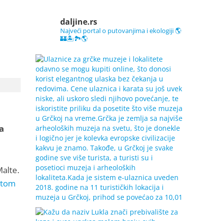
daljine.rs
Najveći portal o putovanjima i ekologiji 🌎
🏰🏝️🏞️🌎
a
alte.
letom