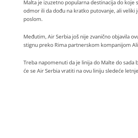
Malta je izuzetno popularna destinacija do koje se 
odmor ili da dođu na kratko putovanje, ali veliki je
poslom.
Međutim, Air Serbia još nije zvanično objavila ov
stignu preko Rima partnerskom kompanijom Alita
Treba napomenuti da je linija do Malte do sada bi
će se Air Serbia vratiti na ovu liniju sledeće let