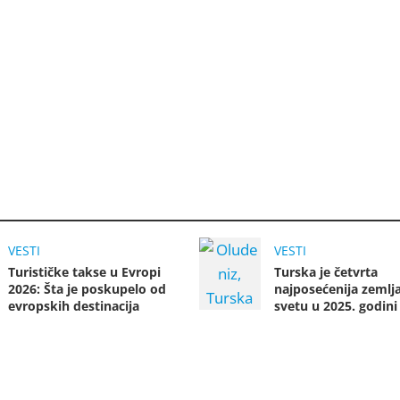
VESTI
VESTI
Turističke takse u Evropi
Turska je četvrta
2026: Šta je poskupelo od
najposećenija zemlj
evropskih destinacija
svetu u 2025. godini