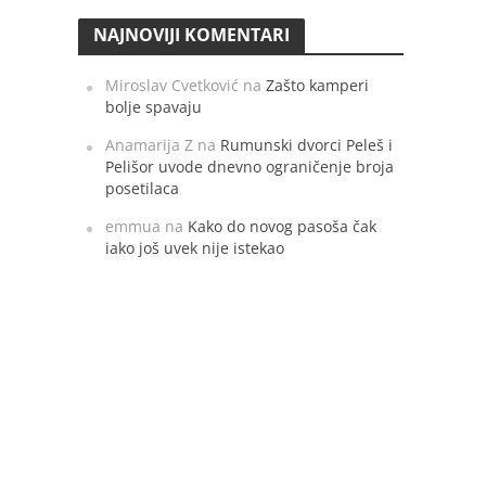
NAJNOVIJI KOMENTARI
Miroslav Cvetković
na
Zašto kamperi
bolje spavaju
Anamarija Z
na
Rumunski dvorci Peleš i
Pelišor uvode dnevno ograničenje broja
posetilaca
emmua
na
Kako do novog pasoša čak
iako još uvek nije istekao