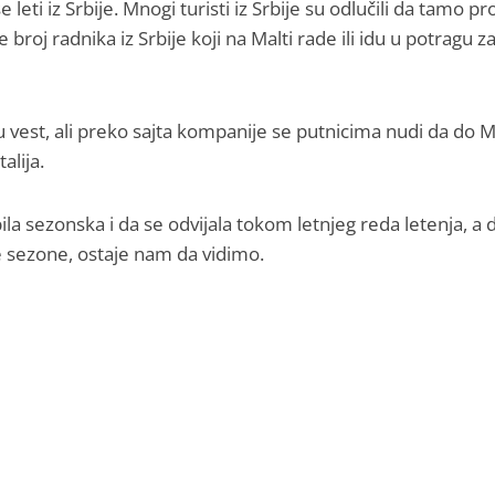
leti iz Srbije. Mnogi turisti iz Srbije su odlučili da tamo p
 broj radnika iz Srbije koji na Malti rade ili idu u potragu z
u vest, ali preko sajta kompanije se putnicima nudi da do M
lija.
la sezonska i da se odvijala tokom letnjeg reda letenja, a d
nje sezone, ostaje nam da vidimo.