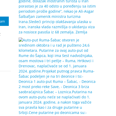
ram
z