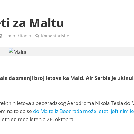
eti za Maltu
1 min. čitanja
Komentarišite
irala da smanji broj letova ka Malti, Air Serbia je ukinul
irektnih letova s beogradskog Aerodroma Nikola Tesla do M
irom na to da se
do Malte iz Beograda može leteti jeftinim 
 letnjeg reda letenja 26. oktobra.