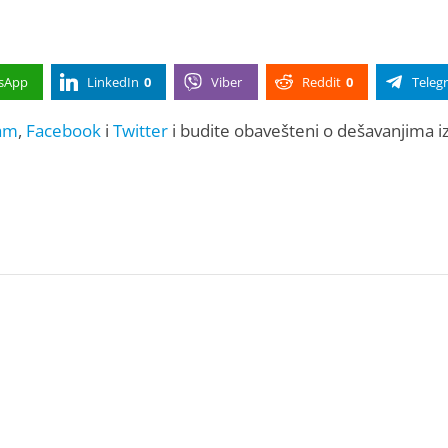
sApp
LinkedIn
0
Viber
Reddit
0
Teleg
am
,
Facebook
i
Twitter
i budite obavešteni o dešavanjima i