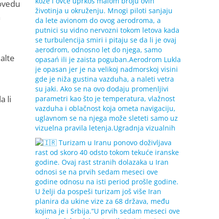
rovedu
a
alte
a li