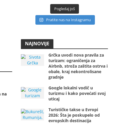
Pogledaj još
Pratite nas na Instagramu
NAJNOVIJE
Grčka uvodi nova pravila za
turizam: ograničenja za
Airbnb, stroža zaštita ostrva i
obale, kraj nekontrolisane
gradnje
Google lokalni vodič u
turizmu i kako povećati svoj
a na
uticaj
Turističke takse u Evropi
2026: Šta je poskupelo od
evropskih destinacija