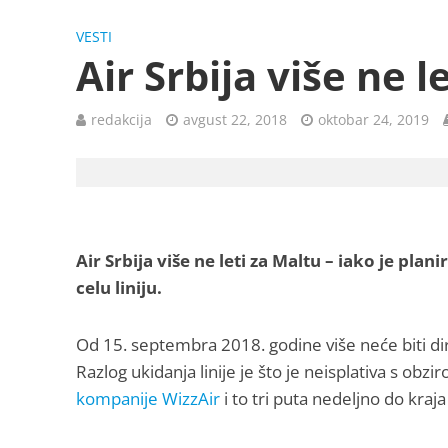
VESTI
Air Srbija više ne l
redakcija
avgust 22, 2018
oktobar 24, 2019
Air Srbija više ne leti za Maltu – iako je plan
celu liniju.
Od 15. septembra 2018. godine više neće biti d
Razlog ukidanja linije je što je neisplativa s obz
kompanije WizzAir
i to tri puta nedeljno do kraja