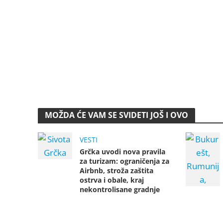
MOŽDA ĆE VAM SE SVIDETI JOŠ I OVO
VESTI
Grčka uvodi nova pravila
za turizam: ograničenja za
Airbnb, stroža zaštita
ostrva i obale, kraj
nekontrolisane gradnje