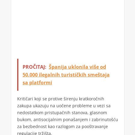
PROČITAJ:
Španija uklonila više od
50.000 ilegalnih turističkih smeštaja
sa platformi
Kritičari koji se protive širenju kratkoročnih
zakupa ukazuju na uočene probleme u vezi sa
nedostatkom pristupačnih stanova, glasnom
bukom, antisocijalnim ponašanjem i zabrinutošću
za bezbednost kao razlogom za pooštravanje
regulacije tržišta.