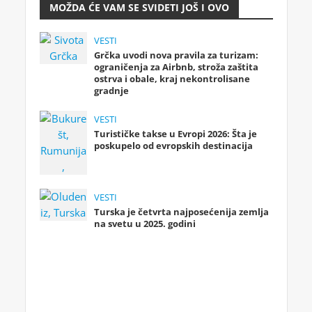
MOŽDA ĆE VAM SE SVIDETI JOŠ I OVO
VESTI
Grčka uvodi nova pravila za turizam:
ograničenja za Airbnb, stroža zaštita
ostrva i obale, kraj nekontrolisane
gradnje
VESTI
Turističke takse u Evropi 2026: Šta je
poskupelo od evropskih destinacija
VESTI
Turska je četvrta najposećenija zemlja
na svetu u 2025. godini