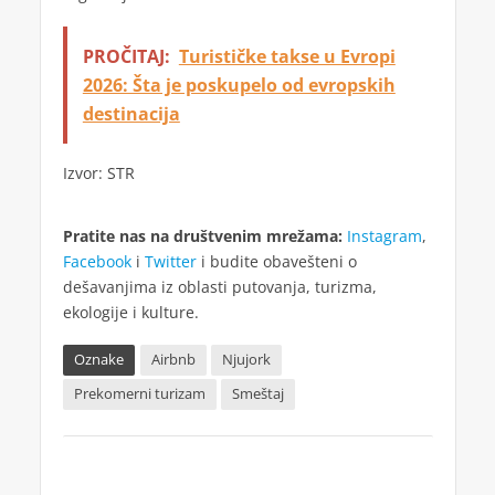
PROČITAJ:
Turističke takse u Evropi
2026: Šta je poskupelo od evropskih
destinacija
Izvor: STR
Pratite nas na društvenim mrežama:
Instagram
,
Facebook
i
Twitter
i budite obavešteni o
dešavanjima iz oblasti putovanja, turizma,
ekologije i kulture.
Oznake
Airbnb
Njujork
Prekomerni turizam
Smeštaj