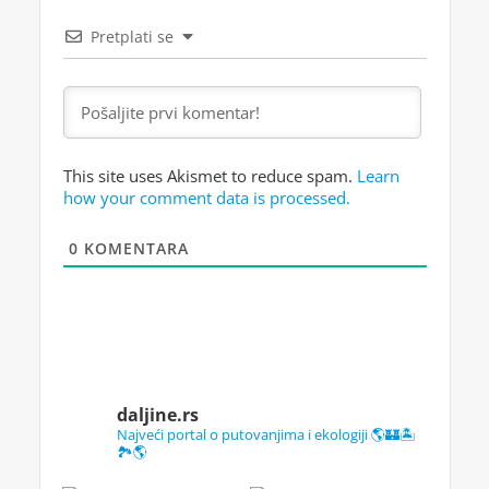
Pretplati se
This site uses Akismet to reduce spam.
Learn
how your comment data is processed.
0
KOMENTARA
daljine.rs
Najveći portal o putovanjima i ekologiji 🌎🏰🏝️
🏞️🌎