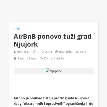
VESTI
AirBnB ponovo tuži grad
Njujork
redakcija
jun 2, 2023
novembar 20, 2023
3 min. čitanja
Komentarišite
Airbnb je podneo tužbu protiv grada Njujorka
zbog “ekstremnih i opresivnih” ograničenja i “de