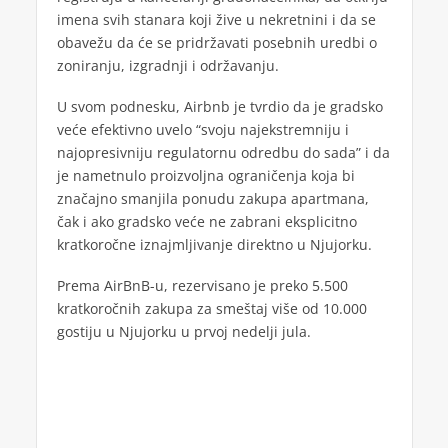
imena svih stanara koji žive u nekretnini i da se
obavežu da će se pridržavati posebnih uredbi o
zoniranju, izgradnji i održavanju.
U svom podnesku, Airbnb je tvrdio da je gradsko
veće efektivno uvelo “svoju najekstremniju i
najopresivniju regulatornu odredbu do sada” i da
je nametnulo proizvoljna ograničenja koja bi
značajno smanjila ponudu zakupa apartmana,
čak i ako gradsko veće ne zabrani eksplicitno
kratkoročne iznajmljivanje direktno u Njujorku.
Prema AirBnB-u, rezervisano je preko 5.500
kratkoročnih zakupa za smeštaj više od 10.000
gostiju u Njujorku u prvoj nedelji jula.