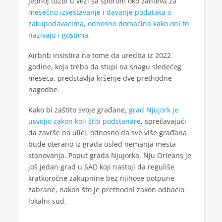
jednoj tužbi u vezi sa sporom oko zahteva za
mesečno izveštavanje i davanje podataka o
zakupodavacima, odnosno domaćina kako oni to
nazivaju i gostima.
Airbnb insistira na tome da uredba iz 2022.
godine, koja treba da stupi na snagu sledećeg
meseca, predstavlja kršenje dve prethodne
nagodbe.
Kako bi zaštito svoje građane,
grad Njujork je
usvojio zakon koji štiti podstanare
, sprečavajući
da završe na ulici, odnosno da sve više građana
bude oterano iz grada usled nemanja mesta
stanovanja. Poput grada Njujorka, Nju Orleans je
još jedan grad u SAD koji nastoji da reguliše
kratkoročne zakupnine bez njihove potpune
zabrane, nakon što je prethodni zakon odbacio
lokalni sud.