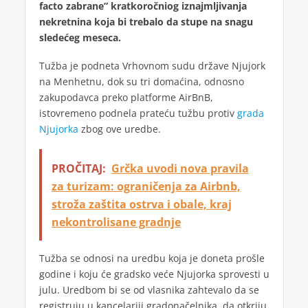
facto zabrane” kratkoročniog iznajmljivanja
nekretnina koja bi trebalo da stupe na snagu
sledećeg meseca.
Tužba je podneta Vrhovnom sudu države Njujork
na Menhetnu, dok su tri domaćina, odnosno
zakupodavca preko platforme AirBnB,
istovremeno podnela prateću tužbu protiv
grada
Njujorka
zbog ove uredbe.
PROČITAJ:
Grčka uvodi nova pravila
za turizam: ograničenja za Airbnb,
stroža zaštita ostrva i obale, kraj
nekontrolisane gradnje
Tužba se odnosi na uredbu koja je doneta prošle
godine i koju će gradsko veće Njujorka sprovesti u
julu. Uredbom bi se od vlasnika zahtevalo da se
registruju u kancelariji gradonačelnika, da otkriju