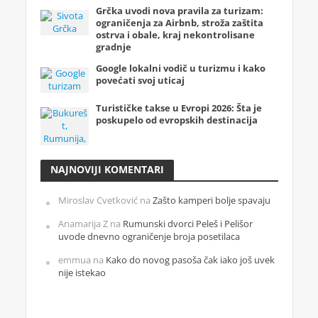
Grčka uvodi nova pravila za turizam:
ograničenja za Airbnb, stroža zaštita
ostrva i obale, kraj nekontrolisane
gradnje
Google lokalni vodič u turizmu i kako
povećati svoj uticaj
Turističke takse u Evropi 2026: Šta je
poskupelo od evropskih destinacija
NAJNOVIJI KOMENTARI
Miroslav Cvetković
na
Zašto kamperi bolje spavaju
Anamarija Z
na
Rumunski dvorci Peleš i Pelišor
uvode dnevno ograničenje broja posetilaca
emmua
na
Kako do novog pasoša čak iako još uvek
nije istekao