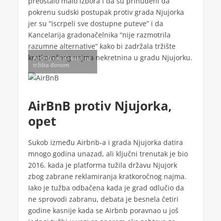
preostalo malo izbora i da su prinuđeni da
pokrenu sudski postupak protiv grada Njujorka
jer su “iscrpeli sve dostupne puteve” i da
Kancelarija gradonačelnika “nije razmotrila
razumne alternative” kako bi zadržala tržište
kratkoročnog najma nekretnina u gradu Njujorku.
AirBnB voli da ulazi na
tržišta đonom
AirBnB protiv Njujorka,
opet
Sukob između Airbnb-a i grada Njujorka datira
mnogo godina unazad, ali ključni trenutak je bio
2016. kada je platforma tužila državu Njujork
zbog zabrane reklamiranja kratkoročnog najma.
Iako je tužba odbačena kada je grad odlučio da
ne sprovodi zabranu, debata je besnela četiri
godine kasnije kada se Airbnb poravnao u još