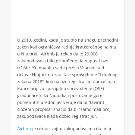
U 2019. godini, kada je stupio na snagu prethodni
zakon koji ograničava radnje kratkoročnog najma
u Njujorku, Airbnb je rekao da je 29.000
zakupodavaca bilo prinuđeno da napusti ovo
tržište. Kompanija sada poziva Vrhovni sud
države Njujork da zaustavi sprovođenje “Lokalnog
zakona 2018”, koji nalaže registraciju domaćina u
Kancelariji za specijalno sprovođenje (OSE)
gradonačelnika Njujorka i poštovanje gore
pomenutih uredbi, jer veruje da bi “lavirint
složenih propisa” značio da bi “samo mali broj
zakupodavaca ikada dobio registraciju”.
Airbnb
je rekao svojim zakupodavcima da im je