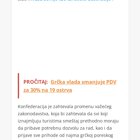
PROČITAJ:
Grčka vlada smanjuje PDV
za 30% na 19 ostrva
Konfederacija je zahtevala promenu važećeg
zakonodavstva, koja bi zahtevala da svi koji
iznajmljuju turistima smeštaj prethodno moraju
da pribave potrebnu dozvolu za rad, kao i da
prijave sve prihode od najma grčkoj poreskog