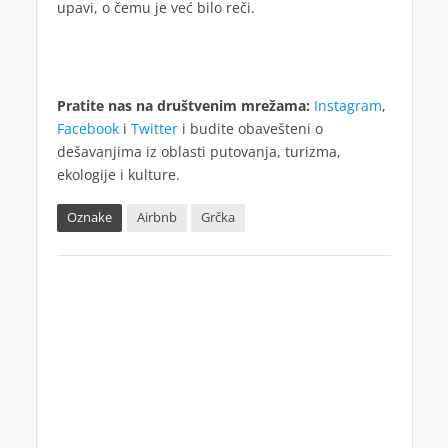
upavi, o čemu je već bilo reči.
Pratite nas na društvenim mrežama:
Instagram
,
Facebook
i
Twitter
i budite obavešteni o
dešavanjima iz oblasti putovanja, turizma,
ekologije i kulture.
Oznake
Airbnb
Grčka