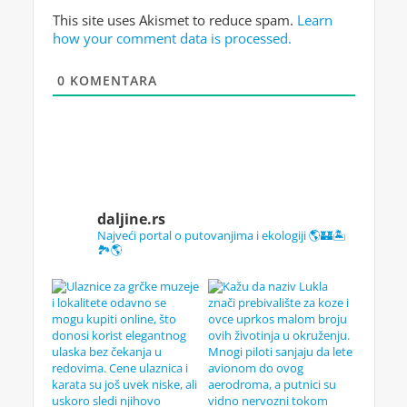
This site uses Akismet to reduce spam.
Learn
how your comment data is processed.
0
KOMENTARA
daljine.rs
Najveći portal o putovanjima i ekologiji 🌎🏰🏝️
🏞️🌎