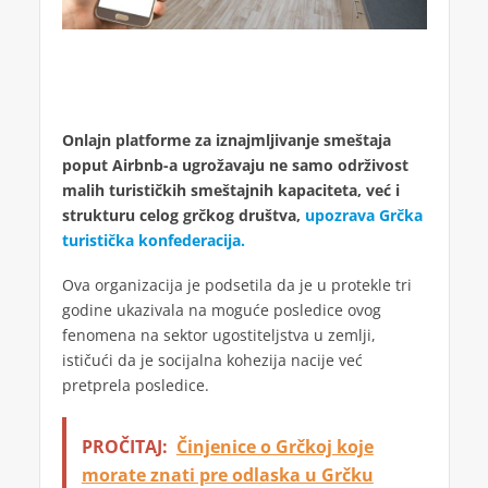
Onlajn platforme za iznajmljivanje smeštaja
poput Airbnb-a ugrožavaju ne samo održivost
malih turističkih smeštajnih kapaciteta, već i
strukturu celog grčkog društva,
upozrava Grčka
turistička konfederacija.
Ova organizacija je podsetila da je u protekle tri
godine ukazivala na moguće posledice ovog
fenomena na sektor ugostiteljstva u zemlji,
ističući da je socijalna kohezija nacije već
pretprela posledice.
PROČITAJ:
Činjenice o Grčkoj koje
morate znati pre odlaska u Grčku