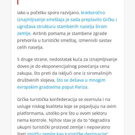
Iako u početku sporo razvijano,
kratkoročno
iznajmljivanje smeštaja je sada preplavilo Grčku i
ugrožava strukturu stambenih naselja širom
zemlje
. Airbnb pomama je stambene zgrade
pretvorila u turistički smeštaj, izmenivši sastav
celih naselja.
S druge strane, nedostatak kuća za iznajmljivanje
doveo je do eksponencijalnog povećanja cena
zakupa, što preti da isključi one iz siromašnijih
društvenih slojeva,
što se dešava u mnogim
evropskim gradovima poput Pariza.
Grčka turistička konfederacija se osvrnula i na
usluge niskog kvaliteta koje se pojavljuju na ovim
platformama, utoliko pre što u ovom sektoru
nema kontrole. Njihov stav je da to “degradira
ukupni turistički proizvod zemlje i nepovratno
šteti
imidžu zemlje kao turističke destinacije”.