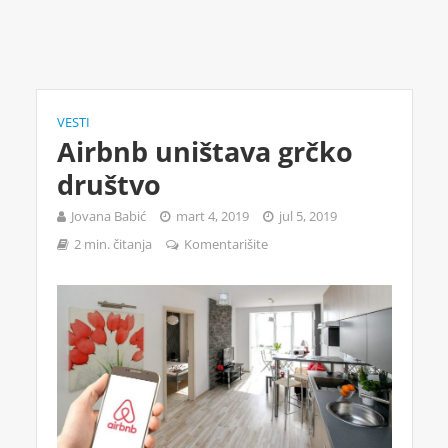
VESTI
Airbnb uništava grčko
društvo
Jovana Babić
mart 4, 2019
jul 5, 2019
2 min. čitanja
Komentarišite