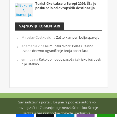
Turističke takse u Evropi 2026: Šta je
poskupelo od evropskih destinacija
NAJNOVIJI KOMENTARI
Miroslav Cvetković
na
Zašto kamperi bolje spavaju
Anamarija Z
na
Rumunski dvorci Peleš i Pelišor
uvode dnevno ograničenje broja posetilaca
emmua
na
Kako do novog pasoša čak iako još uvek
nije istekao
Sav sadržaj na portalu Daljine.rs podleže autorsko-
pravnoj zaštiti. Zabranjeno je neovlašćeno korišćenje
sadržaja bez prethodne dozvole uredništva.