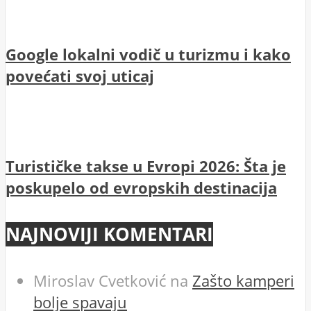
Google lokalni vodič u turizmu i kako
povećati svoj uticaj
Turističke takse u Evropi 2026: Šta je
poskupelo od evropskih destinacija
NAJNOVIJI KOMENTARI
Miroslav Cvetković
na
Zašto kamperi
bolje spavaju