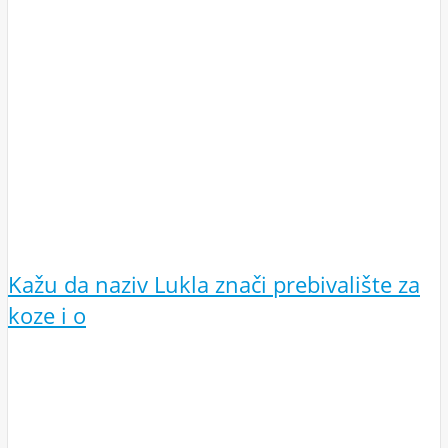
Kažu da naziv Lukla znači prebivalište za
koze i o