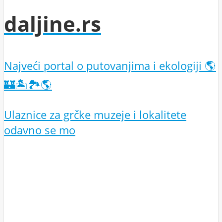
daljine.rs
Najveći portal o putovanjima i ekologiji 🌎
🏰🏝️🏞️🌎
Ulaznice za grčke muzeje i lokalitete
odavno se mo