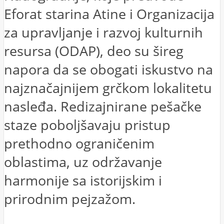
Eforat starina Atine i Organizacija
za upravljanje i razvoj kulturnih
resursa (ODAP), deo su šireg
napora da se obogati iskustvo na
najznačajnijem grčkom lokalitetu
nasleđa. Redizajnirane pešačke
staze poboljšavaju pristup
prethodno ograničenim
oblastima, uz održavanje
harmonije sa istorijskim i
prirodnim pejzažom.