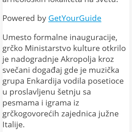
Powered by
GetYourGuide
Umesto formalne inauguracije,
grčko Ministarstvo kulture otkrilo
je nadogradnje Akropolja kroz
svečani događaj gde je muzička
grupa Enkardija vodila posetioce
u proslavljenu šetnju sa
pesmama i igrama iz
grčkogovorećih zajednica južne
Italije.