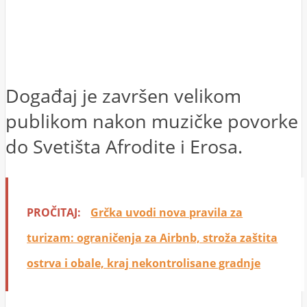
Događaj je završen velikom
publikom nakon muzičke povorke
do Svetišta Afrodite i Erosa.
PROČITAJ:
Grčka uvodi nova pravila za
turizam: ograničenja za Airbnb, stroža zaštita
ostrva i obale, kraj nekontrolisane gradnje