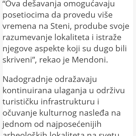
“Ova dešavanja omogućavaju
posetiocima da provedu više
vremena na Steni, prodube svoje
razumevanje lokaliteta i istraže
njegove aspekte koji su dugo bili
skriveni”, rekao je Mendoni.
Nadogradnje odražavaju
kontinuirana ulaganja u održivu
turističku infrastrukturu i
očuvanje kulturnog nasleđa na
jednom od najposećenijih
arheoloških lokaliteta na svetu.