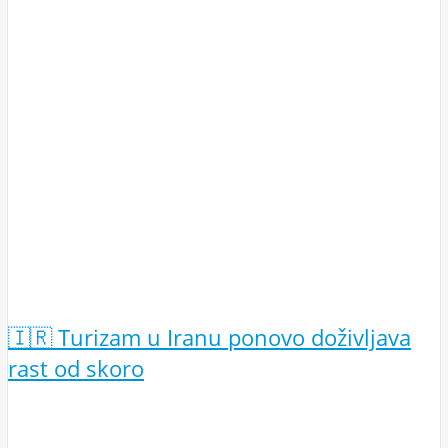
🇮🇷 Turizam u Iranu ponovo doživljava
rast od skoro