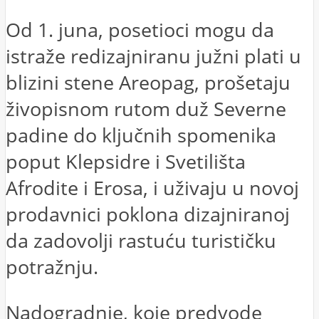
Od 1. juna, posetioci mogu da
istraže redizajniranu južni plati u
blizini stene Areopag, prošetaju
živopisnom rutom duž Severne
padine do ključnih spomenika
poput Klepsidre i Svetilišta
Afrodite i Erosa, i uživaju u novoj
prodavnici poklona dizajniranoj
da zadovolji rastuću turističku
potražnju.
Nadogradnje, koje predvode