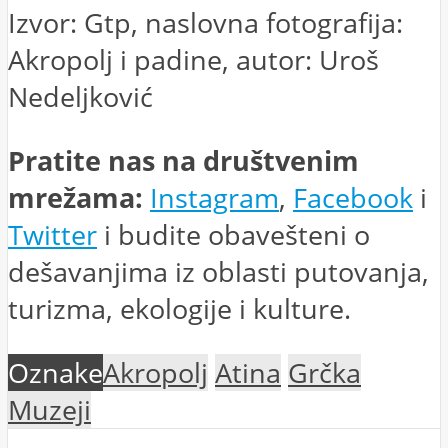
Izvor: Gtp, naslovna fotografija:
Akropolj i padine, autor: Uroš
Nedeljković
Pratite nas na društvenim
mrežama:
Instagram
,
Facebook
i
Twitter
i budite obavešteni o
dešavanjima iz oblasti putovanja,
turizma, ekologije i kulture.
Oznake
Akropolj
Atina
Grčka
Muzeji