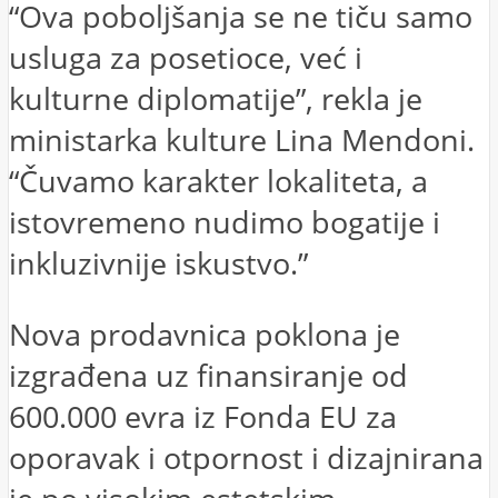
“Ova poboljšanja se ne tiču samo
usluga za posetioce, već i
kulturne diplomatije”, rekla je
ministarka kulture Lina Mendoni.
“Čuvamo karakter lokaliteta, a
istovremeno nudimo bogatije i
inkluzivnije iskustvo.”
Nova prodavnica poklona je
izgrađena uz finansiranje od
600.000 evra iz Fonda EU za
oporavak i otpornost i dizajnirana