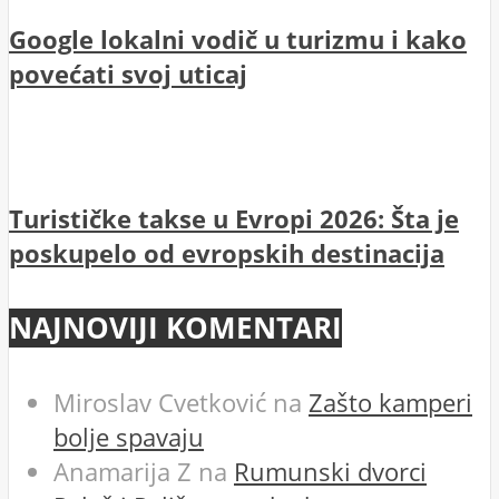
Google lokalni vodič u turizmu i kako
povećati svoj uticaj
Turističke takse u Evropi 2026: Šta je
poskupelo od evropskih destinacija
NAJNOVIJI KOMENTARI
Miroslav Cvetković
na
Zašto kamperi
bolje spavaju
Anamarija Z
na
Rumunski dvorci