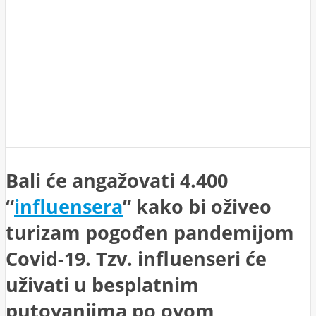
Bali će angažovati 4.400
“
influensera
” kako bi oživeo
turizam pogođen pandemijom
Covid-19. Tzv. influenseri će
uživati u besplatnim
putovanjima po ovom