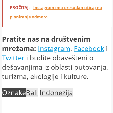
PROČITAJ:
Instagram ima presudan uticaj na
planiranje odmora
Pratite nas na društvenim
mrežama:
Instagram
,
Facebook
i
Twitter
i budite obavešteni o
dešavanjima iz oblasti putovanja,
turizma, ekologije i kulture.
Oznake
Bali
Indonezija