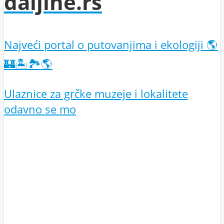
daljine.rs
Najveći portal o putovanjima i ekologiji 🌎
🏰🏝️🏞️🌎
Ulaznice za grčke muzeje i lokalitete
odavno se mo