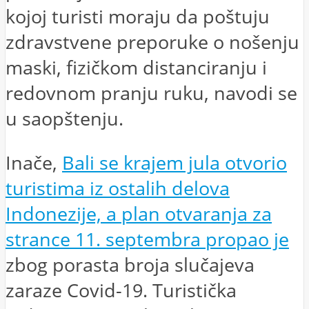
kojoj turisti moraju da poštuju
zdravstvene preporuke o nošenju
maski, fizičkom distanciranju i
redovnom pranju ruku, navodi se
u saopštenju.
Inače,
Bali se krajem jula otvorio
turistima iz ostalih delova
Indonezije, a plan otvaranja za
strance 11. septembra propao je
zbog porasta broja slučajeva
zaraze Covid-19. Turistička