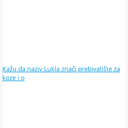
Kažu da naziv Lukla znači prebivalište za
koze i o