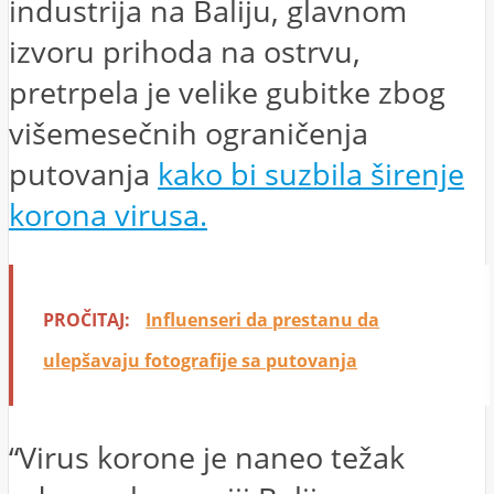
industrija na Baliju, glavnom
izvoru prihoda na ostrvu,
pretrpela je velike gubitke zbog
višemesečnih ograničenja
putovanja
kako bi suzbila širenje
korona virusa.
PROČITAJ:
Influenseri da prestanu da
ulepšavaju fotografije sa putovanja
“Virus korone je naneo težak