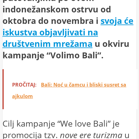
indonežanskom ostrvu od
oktobra do novembra i
svoja će
iskustva objavljivati na
društvenim mrežama
u okviru
kampanje “Volimo Bali”.
PROČITAJ:
Bali: Noć u čamcu i bliski susret sa
ajkulom
Cilj kampanje “We love Bali” je
promocija tzv.
nove ere turizma
u