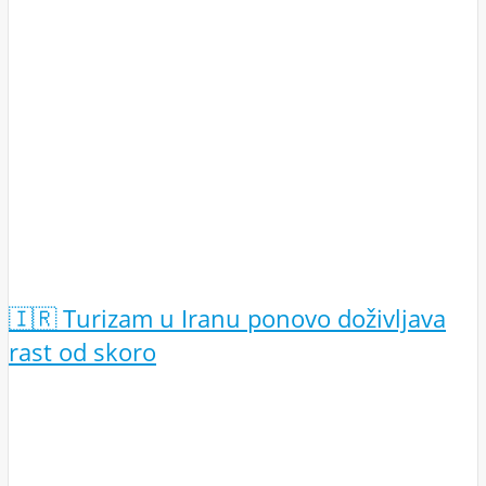
🇮🇷 Turizam u Iranu ponovo doživljava
rast od skoro