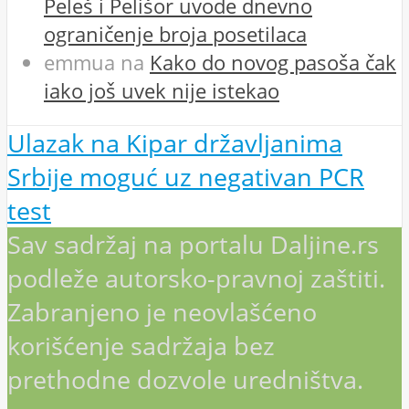
Peleš i Pelišor uvode dnevno
ograničenje broja posetilaca
emmua
na
Kako do novog pasoša čak
iako još uvek nije istekao
Ulazak na Kipar državljanima
Srbije moguć uz negativan PCR
test
Sav sadržaj na portalu Daljine.rs
podleže autorsko-pravnoj zaštiti.
Zabranjeno je neovlašćeno
korišćenje sadržaja bez
prethodne dozvole uredništva.