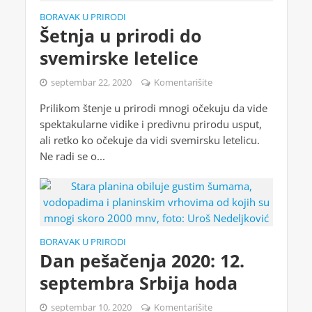
BORAVAK U PRIRODI
Šetnja u prirodi do
svemirske letelice
septembar 22, 2020
Komentarišite
Prilikom štenje u prirodi mnogi očekuju da vide
spektakularne vidike i predivnu prirodu usput,
ali retko ko očekuje da vidi svemirsku letelicu.
Ne radi se o...
BORAVAK U PRIRODI
Dan pešačenja 2020: 12.
septembra Srbija hoda
septembar 10, 2020
Komentarišite