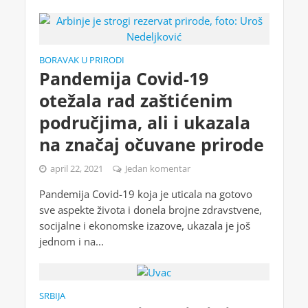
BORAVAK U PRIRODI
Pandemija Covid-19
otežala rad zaštićenim
područjima, ali i ukazala
na značaj očuvane prirode
april 22, 2021
Jedan komentar
Pandemija Covid-19 koja je uticala na gotovo
sve aspekte života i donela brojne zdravstvene,
socijalne i ekonomske izazove, ukazala je još
jednom i na...
SRBIJA