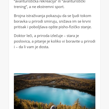
“avanturistička rekreacija” ili “avanturistički
trening”, a ne ekstremni sport.
Brojna istraživanja pokazuju da se ljudi tokom
boravka u prirodi smiruju, snižava im se krvni
pritisak i poboljšava opšte pisho-fizičko stanje.
Doktor leči, a priroda izlečuje – stara je
poslovica, a pitanje je koliko vi boravite u prirodi
i – da li vam je dosta.