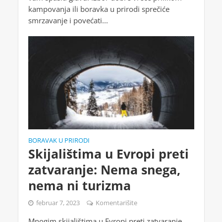
kampovanja ili boravka u prirodi sprečiće
smrzavanje i povećati...
BORAVAK U PRIRODI
Skijalištima u Evropi preti
zatvaranje: Nema snega,
nema ni turizma
februar 7, 2023
Komentarišite
Mnogim skijalištima u Evropi preti zatvaranje