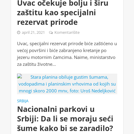
Uvac očekuje bolju i širu
zaštitu kao specijalni
rezervat prirode
april 21, 2021
Komentarišite
Uvac, specijalni rezervat prirode biće zaštićeno u
većoj površini i biće zabranjeno kretanje po
jezeru motornim čamcima. Naime, ministarstvo
za zaštitu životne...
SRBIJA
Nacionalni parkovi u
Srbiji: Da li se moraju seći
šume kako bi se zaradilo?