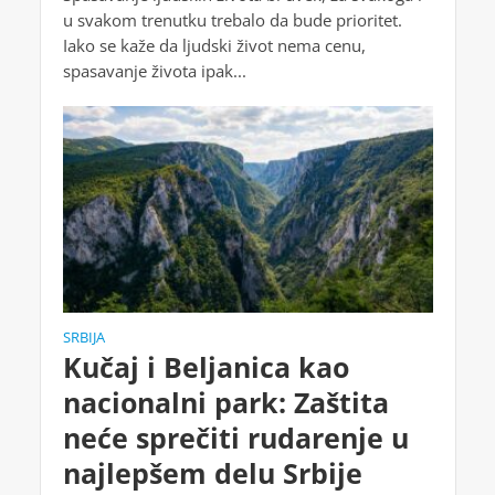
u svakom trenutku trebalo da bude prioritet.
Iako se kaže da ljudski život nema cenu,
spasavanje života ipak...
SRBIJA
Kučaj i Beljanica kao
nacionalni park: Zaštita
neće sprečiti rudarenje u
najlepšem delu Srbije