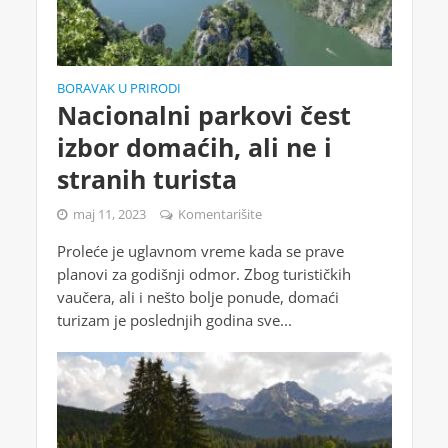
BORAVAK U PRIRODI
Nacionalni parkovi čest
izbor domaćih, ali ne i
stranih turista
maj 11, 2023
Komentarišite
Proleće je uglavnom vreme kada se prave
planovi za godišnji odmor. Zbog turističkih
vaučera, ali i nešto bolje ponude, domaći
turizam je poslednjih godina sve...