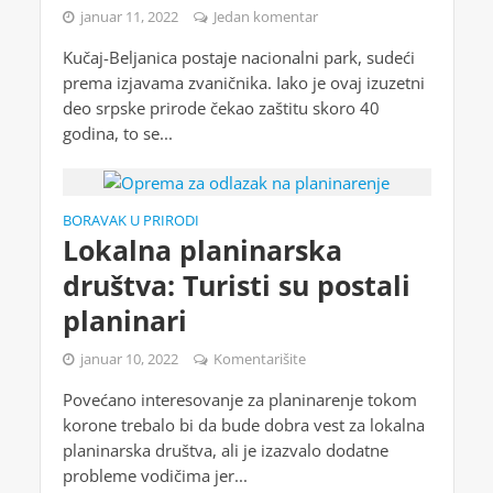
januar 11, 2022
Jedan komentar
Kučaj-Beljanica postaje nacionalni park, sudeći
prema izjavama zvaničnika. Iako je ovaj izuzetni
deo srpske prirode čekao zaštitu skoro 40
godina, to se...
BORAVAK U PRIRODI
Lokalna planinarska
društva: Turisti su postali
planinari
januar 10, 2022
Komentarišite
Povećano interesovanje za planinarenje tokom
korone trebalo bi da bude dobra vest za lokalna
planinarska društva, ali je izazvalo dodatne
probleme vodičima jer...