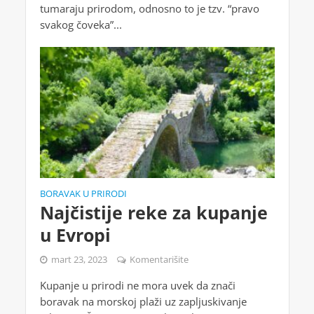
tumaraju prirodom, odnosno to je tzv. “pravo
svakog čoveka”...
BORAVAK U PRIRODI
Najčistije reke za kupanje
u Evropi
mart 23, 2023
Komentarišite
Kupanje u prirodi ne mora uvek da znači
boravak na morskoj plaži uz zapljuskivanje