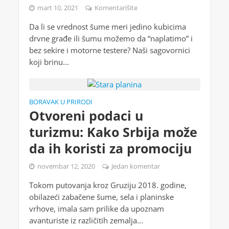
mart 10, 2021
Komentarišite
Da li se vrednost šume meri jedino kubicima
drvne građe ili šumu možemo da “naplatimo” i
bez sekire i motorne testere? Naši sagovornici
koji brinu...
BORAVAK U PRIRODI
Otvoreni podaci u
turizmu: Kako Srbija može
da ih koristi za promociju
novembar 12, 2020
Jedan komentar
Tokom putovanja kroz Gruziju 2018. godine,
obilazeći zabačene šume, sela i planinske
vrhove, imala sam prilike da upoznam
avanturiste iz različitih zemalja...