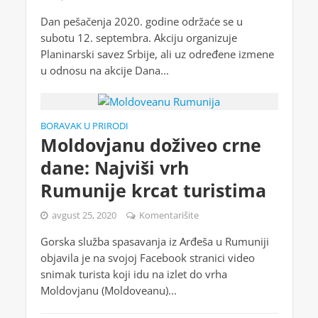
Dan pešačenja 2020. godine održaće se u
subotu 12. septembra. Akciju organizuje
Planinarski savez Srbije, ali uz određene izmene
u odnosu na akcije Dana...
BORAVAK U PRIRODI
Moldovjanu doživeo crne
dane: Najviši vrh
Rumunije krcat turistima
avgust 25, 2020
Komentarišite
Gorska služba spasavanja iz Arđeša u Rumuniji
objavila je na svojoj Facebook stranici video
snimak turista koji idu na izlet do vrha
Moldovjanu (Moldoveanu)...