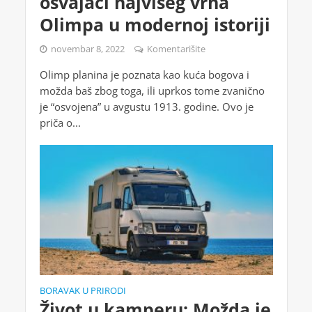
osvajači najvišeg vrha
Olimpa u modernoj istoriji
novembar 8, 2022
Komentarišite
Olimp planina je poznata kao kuća bogova i
možda baš zbog toga, ili uprkos tome zvanično
je “osvojena” u avgustu 1913. godine. Ovo je
priča o...
BORAVAK U PRIRODI
Život u kamperu: Možda je