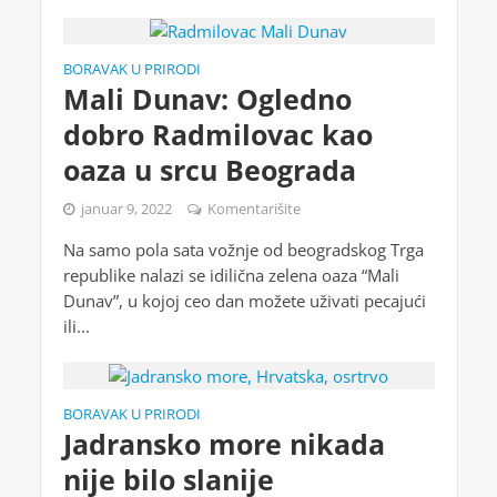
BORAVAK U PRIRODI
Mali Dunav: Ogledno
dobro Radmilovac kao
oaza u srcu Beograda
januar 9, 2022
Komentarišite
Na samo pola sata vožnje od beogradskog Trga
republike nalazi se idilična zelena oaza “Mali
Dunav”, u kojoj ceo dan možete uživati pecajući
ili...
BORAVAK U PRIRODI
Jadransko more nikada
nije bilo slanije