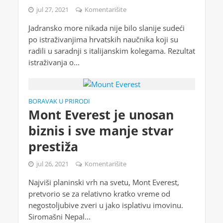
jul 27, 2021
Komentarišite
Jadransko more nikada nije bilo slanije sudeći
po istraživanjima hrvatskih naučnika koji su
radili u saradnji s italijanskim kolegama. Rezultat
istraživanja o...
BORAVAK U PRIRODI
Mont Everest je unosan
biznis i sve manje stvar
prestiža
jul 26, 2021
Komentarišite
Najviši planinski vrh na svetu, Mont Everest,
pretvorio se za relativno kratko vreme od
negostoljubive zveri u jako isplativu imovinu.
Siromašni Nepal...