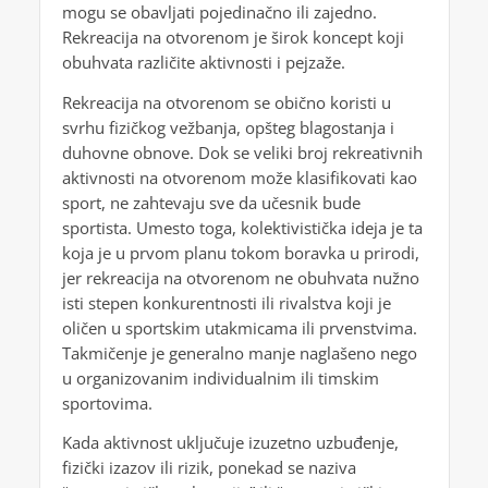
mogu se obavljati pojedinačno ili zajedno.
Rekreacija na otvorenom je širok koncept koji
obuhvata različite aktivnosti i pejzaže.
Rekreacija na otvorenom se obično koristi u
svrhu fizičkog vežbanja, opšteg blagostanja i
duhovne obnove. Dok se veliki broj rekreativnih
aktivnosti na otvorenom može klasifikovati kao
sport, ne zahtevaju sve da učesnik bude
sportista. Umesto toga, kolektivistička ideja je ta
koja je u prvom planu tokom boravka u prirodi,
jer rekreacija na otvorenom ne obuhvata nužno
isti stepen konkurentnosti ili rivalstva koji je
oličen u sportskim utakmicama ili prvenstvima.
Takmičenje je generalno manje naglašeno nego
u organizovanim individualnim ili timskim
sportovima.
Kada aktivnost uključuje izuzetno uzbuđenje,
fizički izazov ili rizik, ponekad se naziva