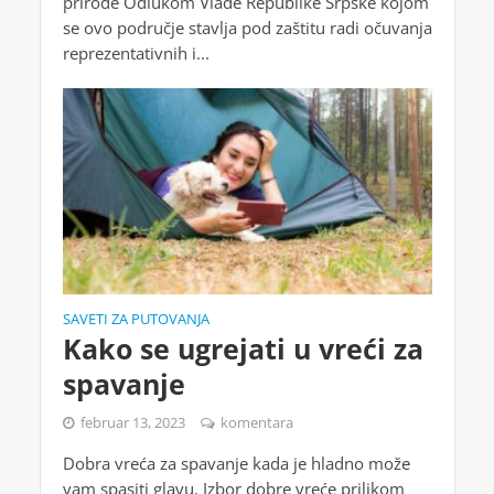
prirode Odlukom Vlade Republike Srpske kojom
se ovo područje stavlja pod zaštitu radi očuvanja
reprezentativnih i...
SAVETI ZA PUTOVANJA
Kako se ugrejati u vreći za
spavanje
februar 13, 2023
komentara
Dobra vreća za spavanje kada je hladno može
vam spasiti glavu. Izbor dobre vreće prilikom