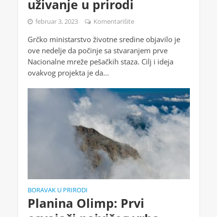
uživanje u prirodi
februar 3, 2023
Komentarišite
Grčko ministarstvo životne sredine objavilo je
ove nedelje da počinje sa stvaranjem prve
Nacionalne mreže pešačkih staza. Cilj i ideja
ovakvog projekta je da...
BORAVAK U PRIRODI
Planina Olimp: Prvi