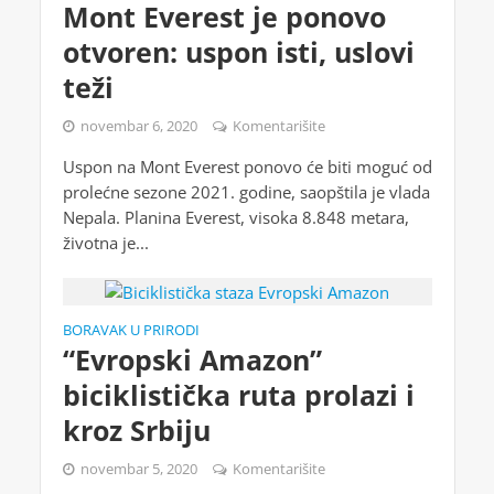
Mont Everest je ponovo
otvoren: uspon isti, uslovi
teži
novembar 6, 2020
Komentarišite
Uspon na Mont Everest ponovo će biti moguć od
prolećne sezone 2021. godine, saopštila je vlada
Nepala. Planina Everest, visoka 8.848 metara,
životna je...
BORAVAK U PRIRODI
“Evropski Amazon”
biciklistička ruta prolazi i
kroz Srbiju
novembar 5, 2020
Komentarišite