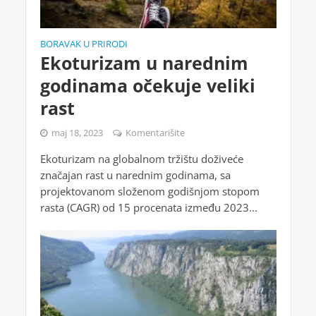
BORAVAK U PRIRODI
Ekoturizam u narednim
godinama očekuje veliki
rast
maj 18, 2023
Komentarišite
Ekoturizam na globalnom tržištu doživeće
značajan rast u narednim godinama, sa
projektovanom složenom godišnjom stopom
rasta (CAGR) od 15 procenata između 2023...