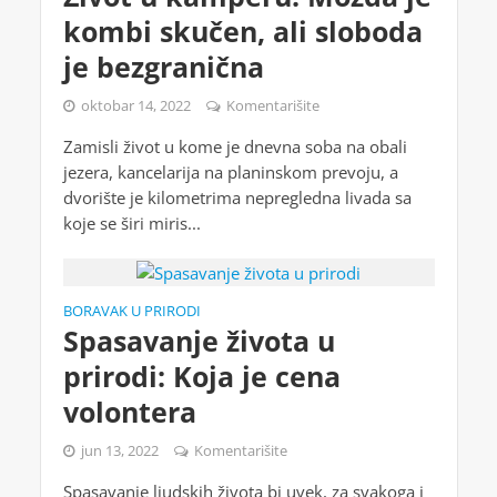
kombi skučen, ali sloboda
je bezgranična
oktobar 14, 2022
Komentarišite
Zamisli život u kome je dnevna soba na obali
jezera, kancelarija na planinskom prevoju, a
dvorište je kilometrima nepregledna livada sa
koje se širi miris...
BORAVAK U PRIRODI
Spasavanje života u
prirodi: Koja je cena
volontera
jun 13, 2022
Komentarišite
Spasavanje ljudskih života bi uvek, za svakoga i