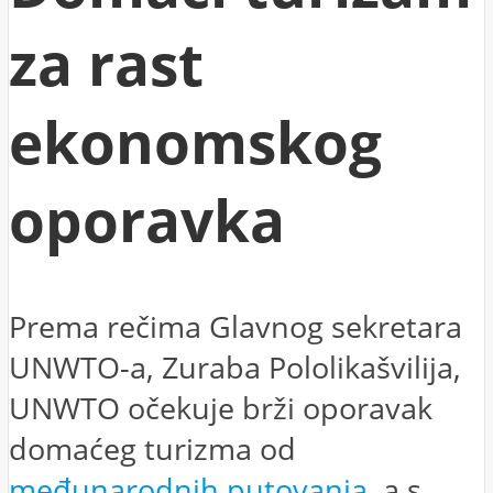
za rast
ekonomskog
oporavka
Prema rečima Glavnog sekretara
UNWTO-a, Zuraba Pololikašvilija,
UNWTO očekuje brži oporavak
domaćeg turizma od
međunarodnih putovanja
, a s