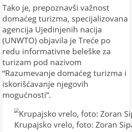
Tako je, prepoznavši važnost
domaćeg turizma, specijalizovana
agencija Ujedinjenih nacija
(UNWTO) objavila je Treće po
redu informativne beleške za
turizam pod nazivom
“Razumevanje domaćeg turizma i
iskorišćavanje njegovih
mogućnosti”.
Krupajsko vrelo, foto: Zoran Sip