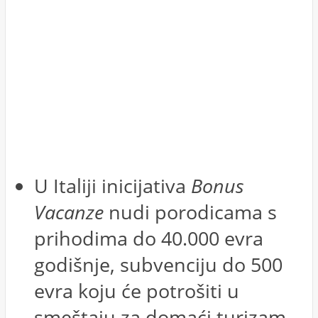
U Italiji inicijativa
Bonus
Vacanze
nudi porodicama s
prihodima do 40.000 evra
godišnje, subvenciju do 500
evra koju će potrošiti u
smeštaju za domaći turizam.