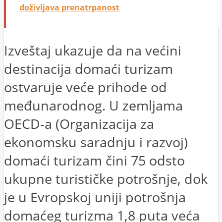
doživljava prenatrpanost
Izveštaj ukazuje da na većini
destinacija domaći turizam
ostvaruje veće prihode od
međunarodnog. U zemljama
OECD-a (Organizacija za
ekonomsku saradnju i razvoj)
domaći turizam čini 75 odsto
ukupne turističke potrošnje, dok
je u Evropskoj uniji potrošnja
domaćeg turizma 1,8 puta veća