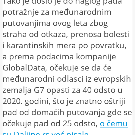
Tako je došlo je do naglog pada
potražnje za međunarodnim
putovanjima ovog leta zbog
straha od otkaza, prenosa bolesti
i karantinskih mera po povratku,
a prema podacima kompanije
GlobalData, očekuje se da će
međunarodni odlasci iz evropskih
zemalja G7 opasti za 40 odsto u
2020. godini, što je znatno oštriji
pad od domaćih putovanja gde se
očekuje pad od 25 odsto,
o čemu
su Daljine.rs već pisale.