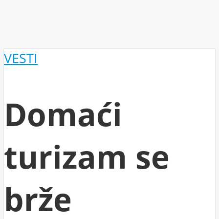
VESTI
Domaći
turizam se
brže