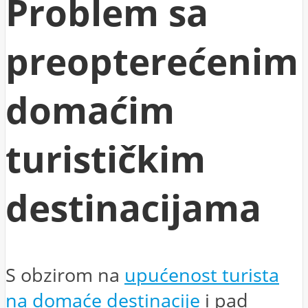
Problem sa
preopterećenim
domaćim
turističkim
destinacijama
S obzirom na
upućenost turista
na domaće destinacije
i pad