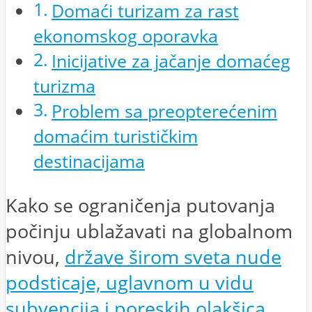
Domaći turizam za rast
ekonomskog oporavka
Inicijative za jačanje domaćeg
turizma
Problem sa preopterećenim
domaćim turističkim
destinacijama
Kako se ograničenja putovanja
počinju ublažavati na globalnom
nivou,
države širom sveta nude
podsticaje, uglavnom u vidu
subvencija i poreskih olakšica,