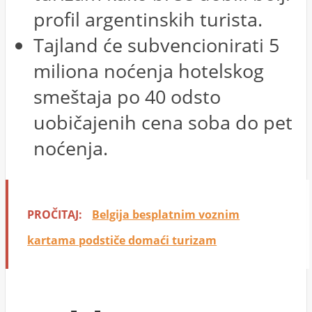
profil argentinskih turista.
Tajland će subvencionirati 5
miliona noćenja hotelskog
smeštaja po 40 odsto
uobičajenih cena soba do pet
noćenja.
PROČITAJ:
Belgija besplatnim voznim
kartama podstiče domaći turizam