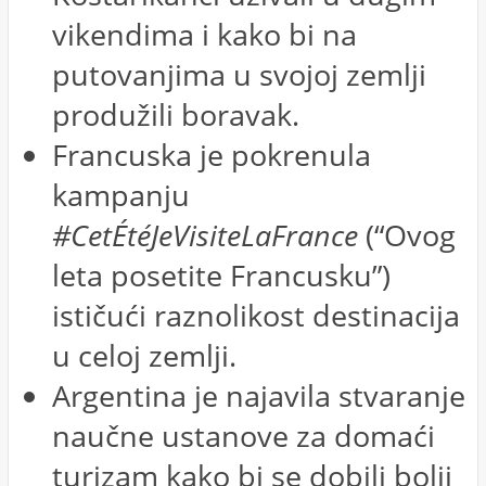
vikendima i kako bi na
putovanjima u svojoj zemlji
produžili boravak.
Francuska je pokrenula
kampanju
#CetÉtéJeVisiteLaFrance
(“Ovog
leta posetite Francusku”)
ističući raznolikost destinacija
u celoj zemlji.
Argentina je najavila stvaranje
naučne ustanove za domaći
turizam kako bi se dobili bolji