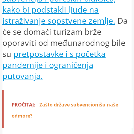
kako bi podstakli ljude na
istraživanje sopstvene zemlje.
Da
će se domaći turizam brže
oporaviti od međunarodnog bile
su
pretpostavke i s početka
pandemije i ograničenja
putovanja.
PROČITAJ:
Zašto države subvencionišu naše
odmore?