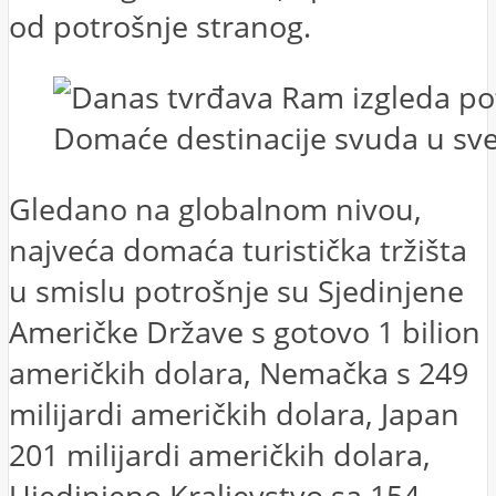
od potrošnje stranog.
Domaće destinacije svuda u svet
Gledano na globalnom nivou,
najveća domaća turistička tržišta
u smislu potrošnje su Sjedinjene
Američke Države s gotovo 1 bilion
američkih dolara, Nemačka s 249
milijardi američkih dolara, Japan
201 milijardi američkih dolara,
Ujedinjeno Kraljevstvo sa 154