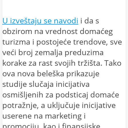
U izveštaju se navodi
i da s
obzirom na vrednost domaćeg
turizma i postojeće trendove, sve
veći broj zemalja preduzima
korake za rast svojih tržišta. Tako
ova nova beleška prikazuje
studije slučaja inicijativa
osmišljenih za podsticaj domaće
potražnje, a uključuje inicijative
userene na marketing i
promociju, kao i finansijske