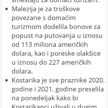
Malezija je za troškove
povezane s domaćim
turizmom dodelila bonove za
popust na putovanja u iznosu
od 113 miliona američkih
dolara, kao i poreske olakšice
u iznosu do 227 američkih
dolara.
Kostarika je sve praznike 2020.
godine i 2021. godine preselila
na ponedeljak kako bi
Kostarikanci uživali u dugim