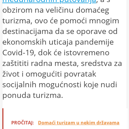
obzirom na veličinu domaćeg
turizma, ovo će pomoći mnogim
destinacijama da se oporave od
ekonomskih uticaja pandemije
Covid-19, dok će istovremeno
zaštititi radna mesta, sredstva za
život i omogućiti povratak
socijalnih mogućnosti koje nudi
ponuda turizma.
PROČITAJ:
Domaći turizam u nekim državama