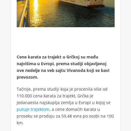
Cene karata za trajekt u Grčkoj su među
najvišima u Evropi, prema studiji objavljenoj
ove nedelje na veb sajtu Vivanoda koji se bavi
prevozom.
Tačnije, prema studiji koja je procenila više od
110.000 cena karata za trajekt, Grčka je
jedanaesta najskuplja zemlja u Evropi u kojoj se
putuje trajektom
, a cene domaćih karata u
proseku se prodaju za 59,48 evra po osobi na 100
km.