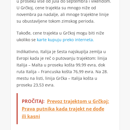
u proseku više od jula do septembra i vikendom.
U Grčkoj, cene trajekta su mnogo niže od
novembra pa nadalje, ali mnoge trajektne linije
su obustavljene tokom zimskog perioda.
Takođe, cene trajekta u Grčkoj mogu biti niže
ukoliko se
karte kupuju preko interneta.
Indikativno, Italija je šesta najskuplja zemlja u
Evropi kada je reč o putovanju trajektom: linija
Italija – Malta u proseku košta 99,99 evra, dok
ruta Italija – Francuska košta 76,99 evra. Na 28.
mestu na listi, linija Grčka – Italija košta u
proseku 23,53 evra.
PROČITAJ:
Prevoz trajektom u Grčkoj:
Prava putnika kada trajekt ne dođe
ili kasni