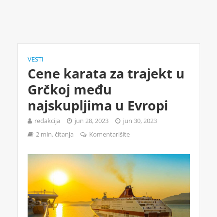
VESTI
Cene karata za trajekt u
Grčkoj među
najskupljima u Evropi
redakcija
jun 28, 2023
jun 30, 2023
2 min. čitanja
Komentarišite