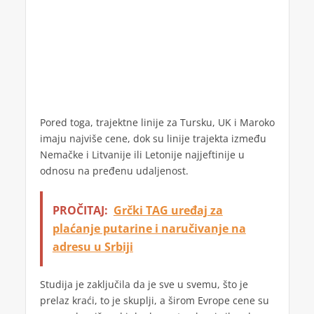
Pored toga, trajektne linije za Tursku, UK i Maroko
imaju najviše cene, dok su linije trajekta između
Nemačke i Litvanije ili Letonije najjeftinije u
odnosu na pređenu udaljenost.
PROČITAJ:
Grčki TAG uređaj za
plaćanje putarine i naručivanje na
adresu u Srbiji
Studija je zaključila da je sve u svemu, što je
prelaz kraći, to je skuplji, a širom Evrope cene su