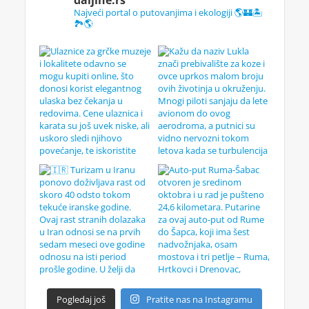
Najveći portal o putovanjima i ekologiji 🌎🏰🏝️
🏞️🌎
Pogledaj još
Pratite nas na Instagramu