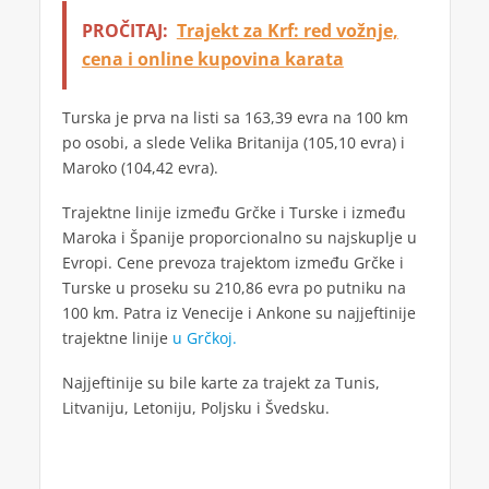
PROČITAJ:
Trajekt za Krf: red vožnje,
cena i online kupovina karata
Turska je prva na listi sa 163,39 evra na 100 km
po osobi, a slede Velika Britanija (105,10 evra) i
Maroko (104,42 evra).
Trajektne linije između Grčke i Turske i između
Maroka i Španije proporcionalno su najskuplje u
Evropi. Cene prevoza trajektom između Grčke i
Turske u proseku su 210,86 evra po putniku na
100 km. Patra iz Venecije i Ankone su najjeftinije
trajektne linije
u Grčkoj.
Najjeftinije su bile karte za trajekt za Tunis,
Litvaniju, Letoniju, Poljsku i Švedsku.