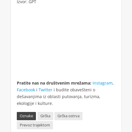
Izvor: GPT
Pratite nas na društvenim mrežama:
Instagram
,
Facebook
i
Twitter
i budite obavešteni o
dešavanjima iz oblasti putovanja, turizma,
ekologije i kulture.
Oznake
Grčka
Grčka ostrva
Prevoz trajektom