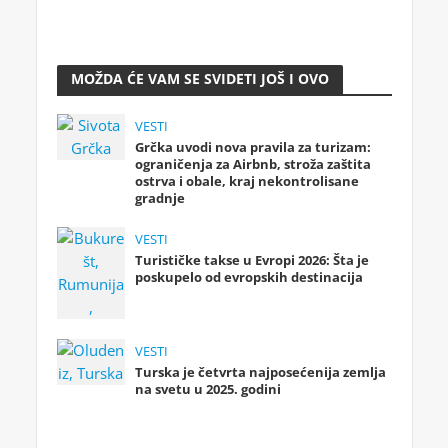
MOŽDA ĆE VAM SE SVIDETI JOŠ I OVO
VESTI
Grčka uvodi nova pravila za turizam:
ograničenja za Airbnb, stroža zaštita
ostrva i obale, kraj nekontrolisane
gradnje
VESTI
Turističke takse u Evropi 2026: Šta je
poskupelo od evropskih destinacija
VESTI
Turska je četvrta najposećenija zemlja
na svetu u 2025. godini