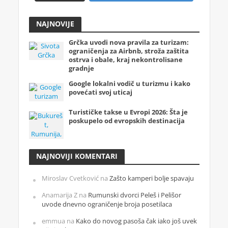
NAJNOVIJE
Grčka uvodi nova pravila za turizam:
ograničenja za Airbnb, stroža zaštita
ostrva i obale, kraj nekontrolisane
gradnje
Google lokalni vodič u turizmu i kako
povećati svoj uticaj
Turističke takse u Evropi 2026: Šta je
poskupelo od evropskih destinacija
NAJNOVIJI KOMENTARI
Miroslav Cvetković
na
Zašto kamperi bolje spavaju
Anamarija Z
na
Rumunski dvorci Peleš i Pelišor
uvode dnevno ograničenje broja posetilaca
emmua
na
Kako do novog pasoša čak iako još uvek